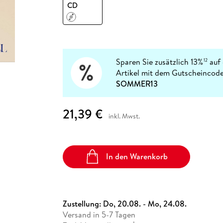
Fremdsprachige Bücher
CD
n Lernhilfen
 Jugendbücher
eiber
Hörbuch Downloads im Bundle
cher
 Vergleich
 Puzzlezubehör
Lernen
New Adult
STABILO
Taschenbücher
hilfen
hriller
 Backen
er
lender
Ratgeber
op
hriller
Romance
Sachbücher
Sparen Sie zusätzlich 13%
auf 
12
precher:innen
Artikel mit dem Gutscheincode
Science Fiction
SOMMER13
Fremdsprachige Bücher
21,39 €
inkl. Mwst.
In den Warenkorb
Zustellung:
Do, 20.08. - Mo, 24.08.
Versand in 5-7 Tagen