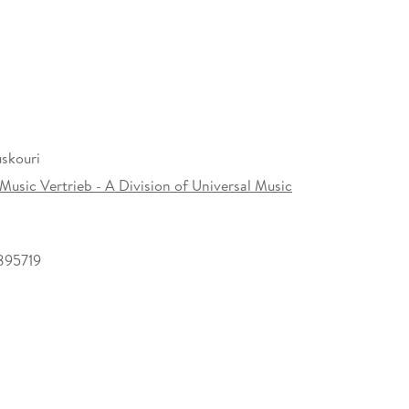
ndré Chapelle mir diese heiligen Lieder
 käme zurück zur Quelle - einer frischen und
chen Eingebungen ohne jegliche Grenze drücken in
edürfnis aus: nämlich zum Glauben zu finden und in
skouri
uri
Music Vertrieb - A Division of Universal Music
i
uskouri
Mouskouri
895719
i
um Version) - Nana Mouskouri
nde) - Nana Mouskouri
ouskouri
a Mouskouri