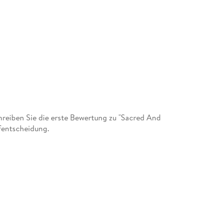
1.12: Kyrie (Album Version)
1.13: Sometimes I Feel Like A Motherless Chil
1.14: Ave Maria (Album Version)
1.15: Oh Happy Day (Album Version)
1.16: La vergine degli angeli (Opera La Force D
1.17: Rock A My Soul (Album Version)
1.18: Adagio (D' Aprs L' Adagio Per Archi Ed 
eiben Sie die erste Bewertung zu "Sacred And
ufentscheidung.