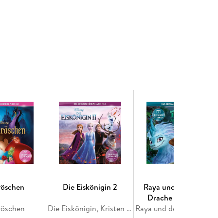
röschen
Die Eiskönigin 2
Raya und der Letzte
Drache (Hörspiel)
röschen
Die Eiskönigin, Kristen Anderson-Lopez, Robert Lopez
Raya und der Letzte Drache