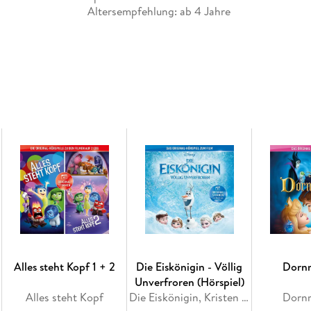
Altersempfehlung: ab 4 Jahre
Inhaltsverzeichnis
01. Kapitel 01: Rapunzel - Neu Verföhnt
02. Kapitel 02: Rapunzel - Neu Verföhnt
03. Kapitel 03: Rapunzel - Neu Verföhnt
04. Kapitel 04: Rapunzel - Neu Verföhnt
05. Kapitel 05: Rapunzel - Neu Verföhnt
06. Kapitel 06: Rapunzel - Neu Verföhnt
Alles steht Kopf 1 + 2
Die Eiskönigin - Völlig
Dorn
Unverfroren (Hörspiel)
Alles steht Kopf
Die Eiskönigin, Kristen Anderson-Lopez, Robert Lopez
Dorn