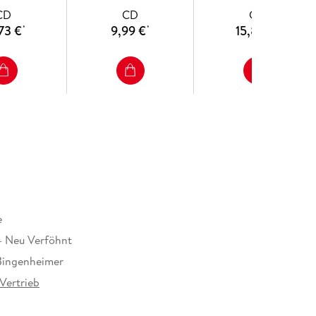
CD
CD
CD
73 €
9,99 €
15,89 €
*
*
*
e
- Neu Verföhnt
Bingenheimer
Vertrieb