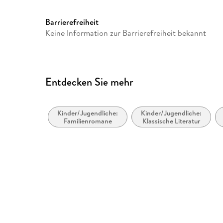
Gewicht
86 g
GTIN
0050087556556
Barrierefreiheit
Keine Information zur Barrierefreiheit bekannt
Entdecken Sie mehr
Kinder/Jugendliche:
Kinder/Jugendliche:
Familienromane
Klassische Literatur