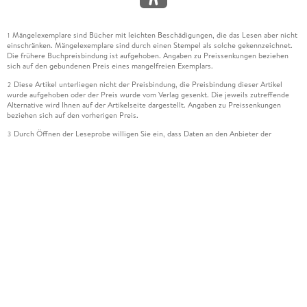
Mängelexemplare sind Bücher mit leichten Beschädigungen, die das Lesen aber nicht
1
einschränken. Mängelexemplare sind durch einen Stempel als solche gekennzeichnet.
Die frühere Buchpreisbindung ist aufgehoben. Angaben zu Preissenkungen beziehen
sich auf den gebundenen Preis eines mangelfreien Exemplars.
Diese Artikel unterliegen nicht der Preisbindung, die Preisbindung dieser Artikel
2
wurde aufgehoben oder der Preis wurde vom Verlag gesenkt. Die jeweils zutreffende
Alternative wird Ihnen auf der Artikelseite dargestellt. Angaben zu Preissenkungen
beziehen sich auf den vorherigen Preis.
Durch Öffnen der Leseprobe willigen Sie ein, dass Daten an den Anbieter der
3
Leseprobe übermittelt werden.
Der gebundene Preis dieses Artikels wird nach Ablauf des auf der Artikelseite
4
dargestellten Datums vom Verlag angehoben.
Der Preisvergleich bezieht sich auf die unverbindliche Preisempfehlung (UVP) des
5
Herstellers.
Der gebundene Preis dieses Artikels wurde vom Verlag gesenkt. Angaben zu
6
Preissenkungen beziehen sich auf den vorherigen Preis.
Die Preisbindung dieses Artikels wurde aufgehoben. Angaben zu Preissenkungen
7
beziehen sich auf den letzten gebundenen Preis.
Der gebundene Preis dieses Artikels wird nach Ablauf des auf der Artikelseite
8
dargestellten Datums vom Verlag angehoben.
Ihr Gutschein SOMMER13 gilt bis einschließlich 10.08.2026. Sie können den
12