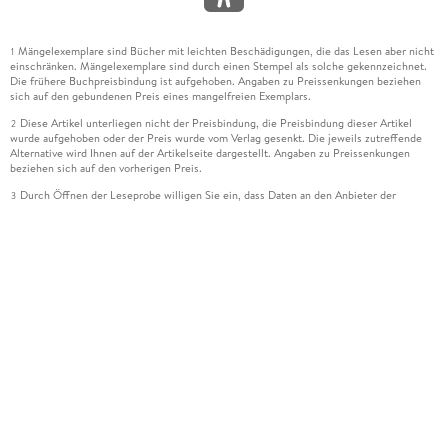
Mängelexemplare sind Bücher mit leichten Beschädigungen, die das Lesen aber nicht
1
einschränken. Mängelexemplare sind durch einen Stempel als solche gekennzeichnet.
Die frühere Buchpreisbindung ist aufgehoben. Angaben zu Preissenkungen beziehen
sich auf den gebundenen Preis eines mangelfreien Exemplars.
Diese Artikel unterliegen nicht der Preisbindung, die Preisbindung dieser Artikel
2
wurde aufgehoben oder der Preis wurde vom Verlag gesenkt. Die jeweils zutreffende
Alternative wird Ihnen auf der Artikelseite dargestellt. Angaben zu Preissenkungen
beziehen sich auf den vorherigen Preis.
Durch Öffnen der Leseprobe willigen Sie ein, dass Daten an den Anbieter der
3
Leseprobe übermittelt werden.
Der gebundene Preis dieses Artikels wird nach Ablauf des auf der Artikelseite
4
dargestellten Datums vom Verlag angehoben.
Der Preisvergleich bezieht sich auf die unverbindliche Preisempfehlung (UVP) des
5
Herstellers.
Der gebundene Preis dieses Artikels wurde vom Verlag gesenkt. Angaben zu
6
Preissenkungen beziehen sich auf den vorherigen Preis.
Die Preisbindung dieses Artikels wurde aufgehoben. Angaben zu Preissenkungen
7
beziehen sich auf den letzten gebundenen Preis.
Der gebundene Preis dieses Artikels wird nach Ablauf des auf der Artikelseite
8
dargestellten Datums vom Verlag angehoben.
Ihr Gutschein SOMMER13 gilt bis einschließlich 10.08.2026. Sie können den
12