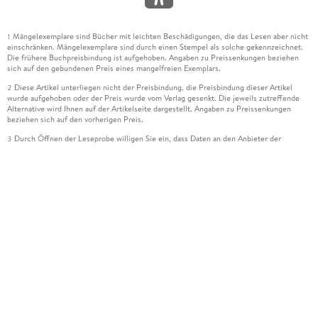
Mängelexemplare sind Bücher mit leichten Beschädigungen, die das Lesen aber nicht
1
einschränken. Mängelexemplare sind durch einen Stempel als solche gekennzeichnet.
Die frühere Buchpreisbindung ist aufgehoben. Angaben zu Preissenkungen beziehen
sich auf den gebundenen Preis eines mangelfreien Exemplars.
Diese Artikel unterliegen nicht der Preisbindung, die Preisbindung dieser Artikel
2
wurde aufgehoben oder der Preis wurde vom Verlag gesenkt. Die jeweils zutreffende
Alternative wird Ihnen auf der Artikelseite dargestellt. Angaben zu Preissenkungen
beziehen sich auf den vorherigen Preis.
Durch Öffnen der Leseprobe willigen Sie ein, dass Daten an den Anbieter der
3
Leseprobe übermittelt werden.
Der gebundene Preis dieses Artikels wird nach Ablauf des auf der Artikelseite
4
dargestellten Datums vom Verlag angehoben.
Der Preisvergleich bezieht sich auf die unverbindliche Preisempfehlung (UVP) des
5
Herstellers.
Der gebundene Preis dieses Artikels wurde vom Verlag gesenkt. Angaben zu
6
Preissenkungen beziehen sich auf den vorherigen Preis.
Die Preisbindung dieses Artikels wurde aufgehoben. Angaben zu Preissenkungen
7
beziehen sich auf den letzten gebundenen Preis.
Der gebundene Preis dieses Artikels wird nach Ablauf des auf der Artikelseite
8
dargestellten Datums vom Verlag angehoben.
Ihr Gutschein SOMMER13 gilt bis einschließlich 10.08.2026. Sie können den
12