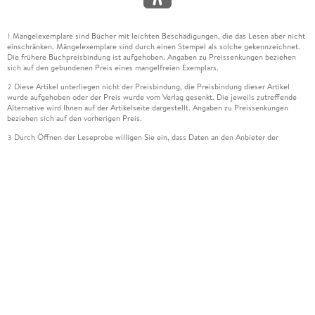
Mängelexemplare sind Bücher mit leichten Beschädigungen, die das Lesen aber nicht
1
einschränken. Mängelexemplare sind durch einen Stempel als solche gekennzeichnet.
Die frühere Buchpreisbindung ist aufgehoben. Angaben zu Preissenkungen beziehen
sich auf den gebundenen Preis eines mangelfreien Exemplars.
Diese Artikel unterliegen nicht der Preisbindung, die Preisbindung dieser Artikel
2
wurde aufgehoben oder der Preis wurde vom Verlag gesenkt. Die jeweils zutreffende
Alternative wird Ihnen auf der Artikelseite dargestellt. Angaben zu Preissenkungen
beziehen sich auf den vorherigen Preis.
Durch Öffnen der Leseprobe willigen Sie ein, dass Daten an den Anbieter der
3
Leseprobe übermittelt werden.
Der gebundene Preis dieses Artikels wird nach Ablauf des auf der Artikelseite
4
dargestellten Datums vom Verlag angehoben.
Der Preisvergleich bezieht sich auf die unverbindliche Preisempfehlung (UVP) des
5
Herstellers.
Der gebundene Preis dieses Artikels wurde vom Verlag gesenkt. Angaben zu
6
Preissenkungen beziehen sich auf den vorherigen Preis.
Die Preisbindung dieses Artikels wurde aufgehoben. Angaben zu Preissenkungen
7
beziehen sich auf den letzten gebundenen Preis.
Der gebundene Preis dieses Artikels wird nach Ablauf des auf der Artikelseite
8
dargestellten Datums vom Verlag angehoben.
Ihr Gutschein SOMMER13 gilt bis einschließlich 10.08.2026. Sie können den
12