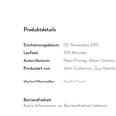
Produktdetails
Erscheinungsdatum
02. November 2017
Laufzeit
470 Minuten
Autor/Autorin
Peter/Finney, Albert Ustinov
Produziert von
John Guillermin, Guy Hamilt
Verlag/Hersteller
StudioCanal
Gewicht
359 g
GTIN
4006680087283
Barrierefreiheit
Keine Information zur Barrierefreiheit bekannt