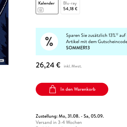
Fremdsprachige Bücher
Kalender
Blu-ray
n Lernhilfen
 Jugendbücher
eiber
Hörbuch Downloads im Bundle
cher
 Vergleich
 Puzzlezubehör
Lernen
New Adult
STABILO
54,18 €
Taschenbücher
hilfen
hriller
 Backen
er
lender
Ratgeber
op
hriller
Romance
Sachbücher
Sparen Sie zusätzlich 13%
auf 
12
precher:innen
Artikel mit dem Gutscheincode
Science Fiction
SOMMER13
Fremdsprachige Bücher
26,24 €
inkl. Mwst.
In den Warenkorb
Zustellung:
Mo, 31.08. - Sa, 05.09.
Versand in 3-4 Wochen