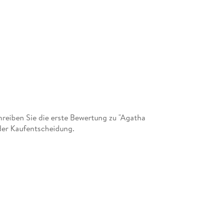
Inhaltsverzeichnis
- Neu produzierte Interviews mit Darstellern
- Making of "Mord im Orient Express", "Tod au
- Behind the Scenes Fotogalerie
eiben Sie die erste Bewertung zu "Agatha
 der Kaufentscheidung.