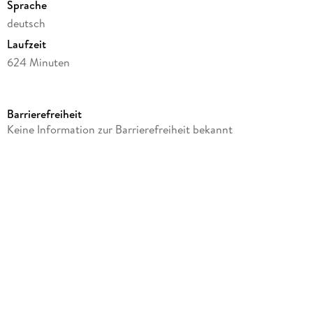
Sprache
deutsch
Laufzeit
DVD1:
624 Minuten
66. Leichte Beute
FSK-Freigabe
12
67. Nackte Tatsachen
Barrierefreiheit
Autor/Autorin
Keine Information zur Barrierefreiheit bekannt
68. Spätfolgen
Thorsten Näter, Marcus Weiler
Kamera/Fotos von
69. Unter Druck
Uwe Neumeister, Andreas Tams, Michael Tötter, Thomas Ch.
Weber, Clemens Messow, Rodja Kükenthal, Georgij Pestov,
Dixie Schmiedle
DVD2:
Komponiert von
Hinrich Dageför, Stefan Wulff
70. Ein tiefer Fall
Regie
Torsten Wacker, Thomas Jauch, Dirk Pientka, Steffi
71. Schwerer Abschied
Doehlemann, Oliver Dommenget, Bettina Bouju, Stephan