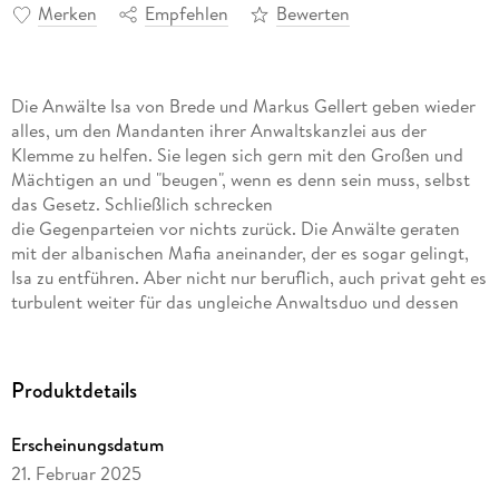
Merken
Empfehlen
Bewerten
Die Anwälte Isa von Brede und Markus Gellert geben wieder
alles, um den Mandanten ihrer Anwaltskanzlei aus der
Klemme zu helfen. Sie legen sich gern mit den Großen und
Mächtigen an und "beugen", wenn es denn sein muss, selbst
das Gesetz. Schließlich schrecken
die Gegenparteien vor nichts zurück. Die Anwälte geraten
mit der albanischen Mafia aneinander, der es sogar gelingt,
Isa zu entführen. Aber nicht nur beruflich, auch privat geht es
turbulent weiter für das ungleiche Anwaltsduo und dessen
Team. Isas Romanze mit dem Fitnesstrainer
Demir Bakhash droht zu scheitern. Gellert wird von der
Staatsanwältin Barbara Geldermann vor Gericht immer
Produktdetails
heftiger attackiert, da sie glaubt, damit ihre gemeinsame
Liebesbeziehung verbergen zu können. Assistentin Charlie
Erscheinungsdatum
muss sich mit ihrer Mutter auseinandersetzen und Bürokraft
21. Februar 2025
Marion von Brede erlebt ihren dritten Frühling.