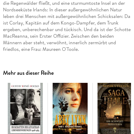
die Regenwälder fließt, und eine sturmumtoste Insel an der
Nordseeküste Irlands: In dieser außergewöhnlichen Natur
leben drei Menschen mit außergewöhnlichen Schicksalen: Da
ist Corlay, Kapitän auf dem Kongo-Dampfer, dem Trunk
ergeben, unberechenbar und tückisch. Und da ist der Schotte
MacReanna, sein Erster Offizier. Zwischen den beiden
Männern aber steht, verwöhnt, innerlich zermürbt und
friedlos, eine Frau: Maureen O'Toole.
Drei Menschen, drei Schicksale, ein Abenteuerroman, der -
beinahe symbolisch - in der faszinierenden Schilderung eines
Orkans gipfelt. Nur ein Autor wie A. E. Johann, der sich
Mehr aus dieser Reihe
immer wieder selbst den Weg durch die Welt erkämpft hat,
konnte dieses Thema gleichermaßen fesselnd wie sachkundig
beschreiben.