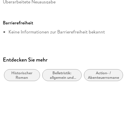
Überarbeitete Neuausgabe
Reihe
hockebooks
Barrierefreiheit
Autor/Autorin
Keine Informationen zur Barrierefreiheit bekannt
A. E. Johann
Verlag/Hersteller
hockebooks
Kopierschutz
Entdecken Sie mehr
mit Wasserzeichen versehen
Historischer
Belletristik:
Action- /
Produktart
Roman
allgemein und
Abenteuerromane
EBOOK
literarisch, nicht
nach Genre
Dateiformat
EPUB
ISBN
9783957512703