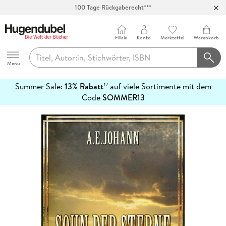
100 Tage Rückgaberecht***
Abholung in über 100 Filialen
Filiale
Konto
Merkzettel
Warenkorb
Hugendubel
Menu
Summer Sale:
13% Rabatt
auf viele Sortimente mit dem
12
mehr
Code
SOMMER13
erfahren