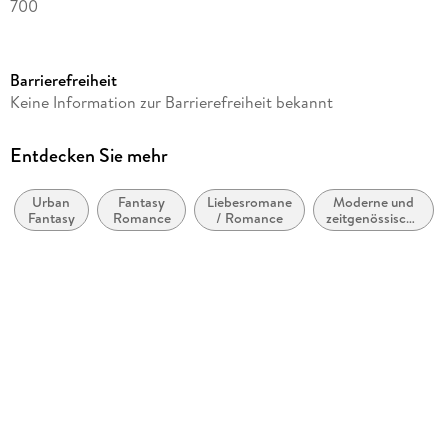
700
Dateigröße
0,77 MB
Barrierefreiheit
Autor/Autorin
Keine Information zur Barrierefreiheit bekannt
Aimee Easterling
Übersetzung
Entdecken Sie mehr
Stephan Waba
Urban
Fantasy
Liebesromane
Moderne und
Verlag/Hersteller
Fantasy
Romance
/ Romance
zeitgenössische
Wetknee Books
Belletristik:
allgemein und
Kopierschutz
literarisch
ohne Kopierschutz
Family Sharing
Ja
Produktart
EBOOK
Dateiformat