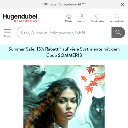
100 Tage Rückgaberecht***
Abholung in über 100 Filialen
Filiale
Konto
Merkzettel
Warenkorb
Hugendubel
Menu
Summer Sale:
13% Rabatt
auf viele Sortimente mit dem
12
mehr
Code
SOMMER13
erfahren