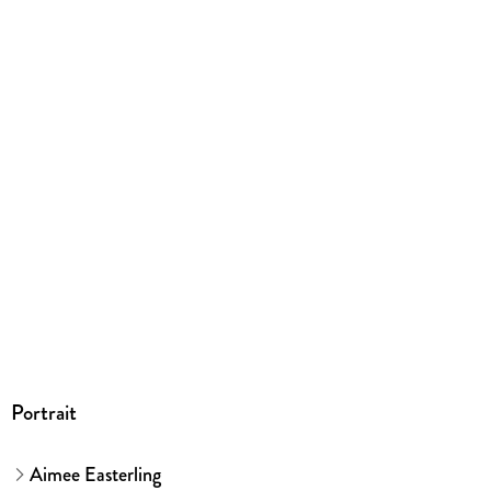
EPUB
ISBN
9783759250490
Portrait
Aimee Easterling