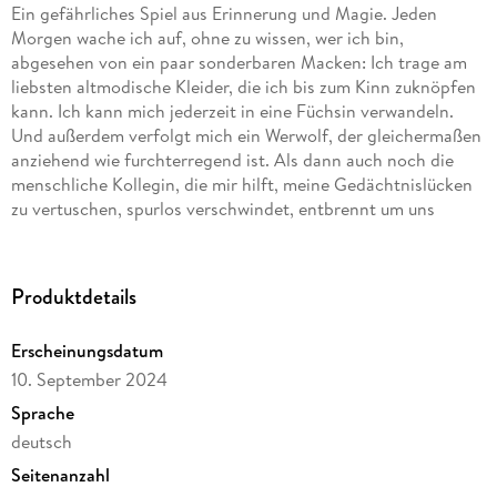
Ein gefährliches Spiel aus Erinnerung und Magie. Jeden
Morgen wache ich auf, ohne zu wissen, wer ich bin,
abgesehen von ein paar sonderbaren Macken: Ich trage am
liebsten altmodische Kleider, die ich bis zum Kinn zuknöpfen
kann. Ich kann mich jederzeit in eine Füchsin verwandeln.
Und außerdem verfolgt mich ein Werwolf, der gleichermaßen
anziehend wie furchterregend ist. Als dann auch noch die
menschliche Kollegin, die mir hilft, meine Gedächtnislücken
zu vertuschen, spurlos verschwindet, entbrennt um uns
herum ein Machtkampf der Werwölfe. Um Rosa zu retten und
mich selbst zu schützen, muss ich mich mit dem Alphawolf
zusammentun, der sowohl meine größten Ängste, als auch
Produktdetails
meine größten Sehnsüchte verkörpert. Aber mein launisches
Gedächtnis gibt mir Anhaltspunkte dafür, dass meine
Erscheinungsdatum
Vergangenheit die Geheimnisse enthüllen könnte, die uns alle
10. September 2024
bedrohen. Kann ich die Wahrheit herausfinden, bevor die
Morgenröte mir die einzige Möglichkeit raubt, Rosas Leben
Sprache
zu retten und herauszufinden, wer ich wirklich bin?
deutsch
Beinhaltet: Vom Wolf Gefangen, Vom Wolf Verflucht, und
Seitenanzahl
Vom Wolf Erwählt.