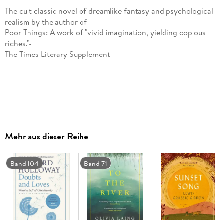
The cult classic novel of dreamlike fantasy and psychological
realism by the author of
Poor Things: A work of "vivid imagination, yielding copious
riches."-
The Times Literary Supplement
Mehr aus dieser Reihe
From its first publication in 1981, Alasdair Gray's
Band 104
Band 71
Lanark was hailed as a masterpiece, inspiring Anthony
Burgess to proclaim Gray the most important Scottish
novelist since Walter Scott. With its echoes of Dante, Blake,
Joyce, Kafka, and Lewis Carroll,
Lanark has been published around the world to unanimous