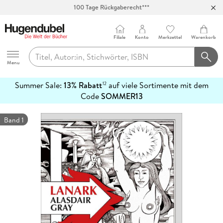
100 Tage Rückgaberecht***
Abholung in über 100 Filialen
Filiale
Konto
Merkzettel
Warenkorb
Hugendubel
Menu
Summer Sale:
13% Rabatt
auf viele Sortimente mit dem
12
mehr
Code
SOMMER13
erfahren
Band 1