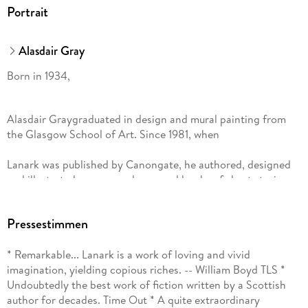
Portrait
Alasdair Gray
Born in 1934,
Alasdair Graygraduated in design and mural painting from
the Glasgow School of Art. Since 1981, when
Lanark was published by Canongate, he authored, designed
and illustrated seven novels, several books of short stories, a
collection of his stage, radio and TV plays and a book of his
visual art,
Pressestimmen
A Life in Pictures. In November 2019, he received a Lifetime
* Remarkable... Lanark is a work of loving and vivid
Achievement award from the Saltire Society.
imagination, yielding copious riches. -- William Boyd TLS *
Undoubtedly the best work of fiction written by a Scottish
He died in December 2019, aged eighty-five.
author for decades. Time Out * A quite extraordinary