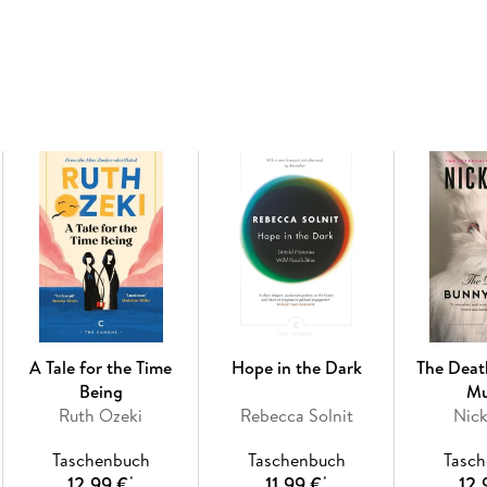
A Tale for the Time
Hope in the Dark
The Deat
Being
Mu
Ruth Ozeki
Rebecca Solnit
Nic
Taschenbuch
Taschenbuch
Tasc
12,99 €
11,99 €
12,
*
*