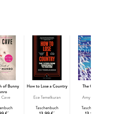
h of Bunny
How to Lose a Country
The Outrun
nro
k Cave
Ece Temelkuran
Amy Liptrot
henbuch
Taschenbuch
Taschenbuch
99 €
13,99 €
13,99 €
*
*
*