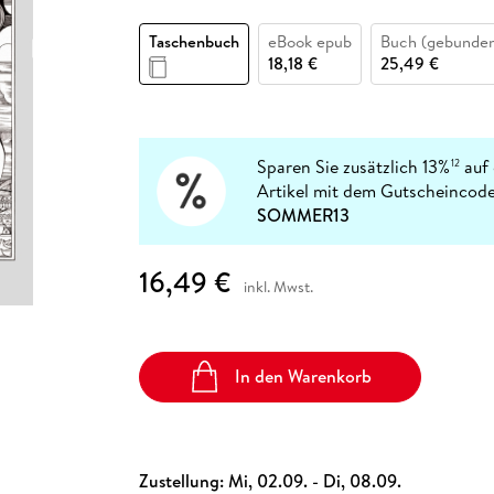
Fremdsprachige Bücher
n Lernhilfen
 Jugendbücher
eiber
Hörbuch Downloads im Bundle
cher
 Vergleich
 Puzzlezubehör
Lernen
New Adult
STABILO
Taschenbücher
Taschenbuch
eBook epub
Buch (gebunde
hilfen
hriller
 Backen
er
lender
Ratgeber
18,18 €
25,49 €
op
hriller
Romance
Sachbücher
precher:innen
Science Fiction
Sparen Sie zusätzlich 13%
auf 
12
Artikel mit dem Gutscheincode
Fremdsprachige Bücher
SOMMER13
16,49 €
inkl. Mwst.
In den Warenkorb
Zustellung:
Mi, 02.09. - Di, 08.09.