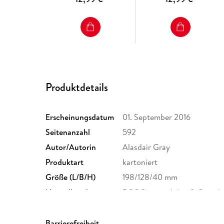
Produktdetails
Erscheinungsdatum
01. September 2016
Seitenanzahl
592
Autor/Autorin
Alasdair Gray
Produktart
kartoniert
Größe (L/B/H)
198/128/40 mm
Herstelleradresse
BGC Sustainability & Comp
LECLERC, 75014 PARIS, gpsr
Barrierefreiheit