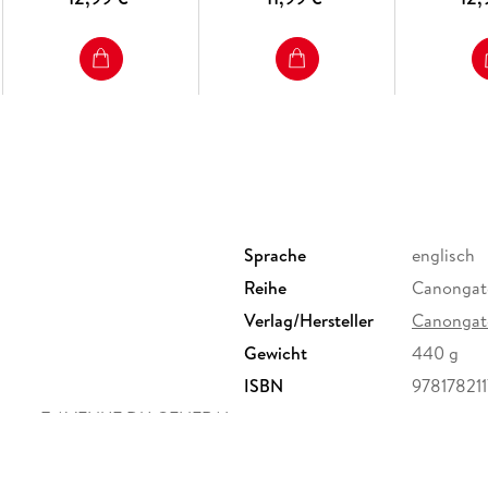
Sprache
englisch
Reihe
Canongat
Verlag/Hersteller
Canongat
Gewicht
440 g
ISBN
97817821
liance, 7 AVENUE DU GENERAL
@baldwinglobalconsulting.com