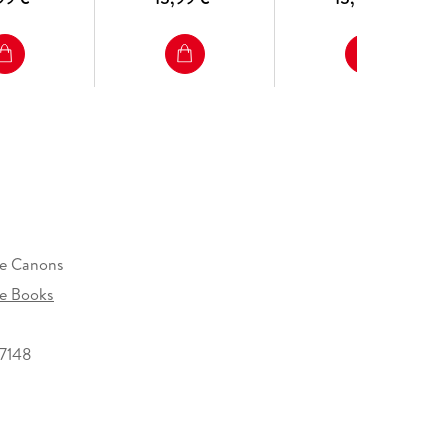
e Canons
e Books
17148