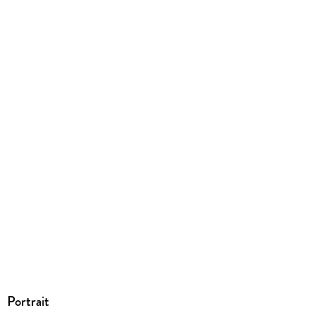
Dateiformat
EPUB
Entspricht der Vorgabe WCAG Level AAA
ISBN
9783831084739
Portrait