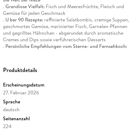
.
Grandiose Vielfalt:
Fisch und Meeresfrüchte, Fleisch und
Gemüse für jeden Geschmack
.
U ber 90 Rezepte:
raffinierte Salatkombis, cremige Suppen,
geschmortes Gemüse, marinierter Fisch, Garnelen-Pfannen
und gegrilltes Hähnchen - abgerundet durch aromatische
Cremes und Dips sowie verführerischen Desserts
.
Persönliche Empfehlungen vom Sterne- und Fernsehkoch:
Sommer-Meze-Menü, Fisch- & Meeresfrüchte-Abend, Dinner
for Two - perfekt kombiniert
.
Rund ums Mittelmeer:
von
klassischen Vorspeisen
bis zu
Produktdetails
modernen Kreationen
- mit Alis Twists besonders lecker
Erscheinungsdatum
Kleine Teller - großer Genuss!
27. Februar 2026
Genieße das volle
Meze-Lebensgefühl!
Ob Nudelsalat mit
Sprache
Mozzarella und Zitrusvinaigrette, geschmorter Fenchel in
deutsch
Orangensafran mit Maulbeer-Couscous oder Kürbistaschen
Seitenanzahl
mit Honig und Pistazienstreuseln - mit seinen
köstlichen
Meze-Spezialitäten
versammelt
Ali Güngörmüs
alle um einen
224
Tisch. Die
über 90 leckeren Rezepte
sind einfach perfekt für