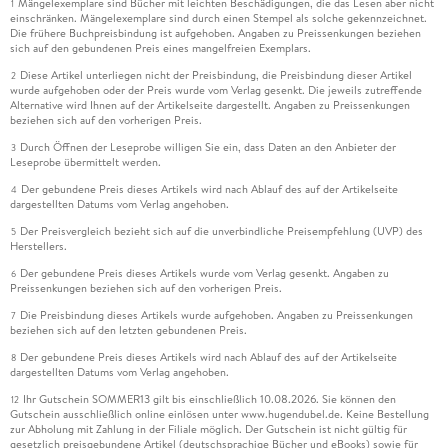
Mängelexemplare sind Bücher mit leichten Beschädigungen, die das Lesen aber nicht
1
einschränken. Mängelexemplare sind durch einen Stempel als solche gekennzeichnet.
Die frühere Buchpreisbindung ist aufgehoben. Angaben zu Preissenkungen beziehen
sich auf den gebundenen Preis eines mangelfreien Exemplars.
Diese Artikel unterliegen nicht der Preisbindung, die Preisbindung dieser Artikel
2
wurde aufgehoben oder der Preis wurde vom Verlag gesenkt. Die jeweils zutreffende
Alternative wird Ihnen auf der Artikelseite dargestellt. Angaben zu Preissenkungen
beziehen sich auf den vorherigen Preis.
Durch Öffnen der Leseprobe willigen Sie ein, dass Daten an den Anbieter der
3
Leseprobe übermittelt werden.
Der gebundene Preis dieses Artikels wird nach Ablauf des auf der Artikelseite
4
dargestellten Datums vom Verlag angehoben.
Der Preisvergleich bezieht sich auf die unverbindliche Preisempfehlung (UVP) des
5
Herstellers.
Der gebundene Preis dieses Artikels wurde vom Verlag gesenkt. Angaben zu
6
Preissenkungen beziehen sich auf den vorherigen Preis.
Die Preisbindung dieses Artikels wurde aufgehoben. Angaben zu Preissenkungen
7
beziehen sich auf den letzten gebundenen Preis.
Der gebundene Preis dieses Artikels wird nach Ablauf des auf der Artikelseite
8
dargestellten Datums vom Verlag angehoben.
Ihr Gutschein SOMMER13 gilt bis einschließlich 10.08.2026. Sie können den
12
Gutschein ausschließlich online einlösen unter www.hugendubel.de. Keine Bestellung
zur Abholung mit Zahlung in der Filiale möglich. Der Gutschein ist nicht gültig für
gesetzlich preisgebundene Artikel (deutschsprachige Bücher und eBooks) sowie für