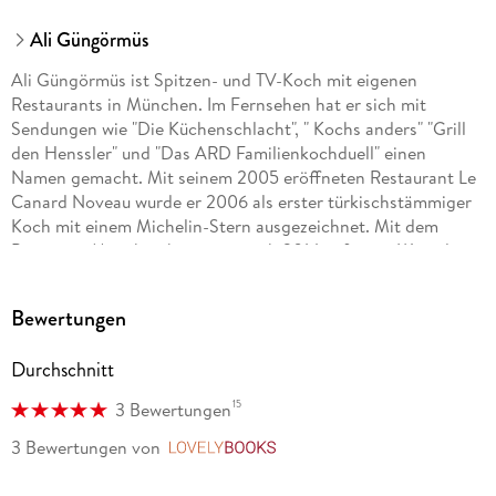
Ali Güngörmüs
Ali Güngörmüs ist Spitzen- und TV-Koch mit eigenen
Restaurants in München. Im Fernsehen hat er sich mit
Sendungen wie "Die Küchenschlacht", " Kochs anders" "Grill
den Henssler" und "Das ARD Familienkochduell" einen
Namen gemacht. Mit seinem 2005 eröffneten Restaurant Le
Canard Noveau wurde er 2006 als erster türkischstämmiger
Koch mit einem Michelin-Stern ausgezeichnet. Mit dem
Pageou in München besann er sich 2014 auf seine Wurzeln
und widmet sich dort mediterran-orientalischen Genüssen,
ebenso wie in seiner 2022 eröffneten Mezebar.
Bewertungen
Durchschnitt
15
3 Bewertungen
3 Bewertungen
von
LovelyBooks