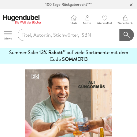
100 Tage Rückgaberecht***
Abholung in über 100 Filialen
Filiale
Konto
Merkzettel
Warenkorb
Hugendubel
Menu
Summer Sale:
13% Rabatt
auf viele Sortimente mit dem
12
mehr
Code
SOMMER13
erfahren