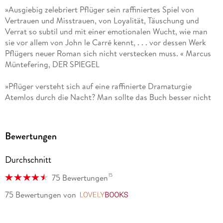
»Ausgiebig zelebriert Pflüger sein raffiniertes Spiel von
Vertrauen und Misstrauen, von Loyalität, Täuschung und
Verrat so subtil und mit einer emotionalen Wucht, wie man
sie vor allem von John le Carré kennt, . . . vor dessen Werk
Pflügers neuer Roman sich nicht verstecken muss. « Marcus
Müntefering, DER SPIEGEL
»Pflüger versteht sich auf eine raffinierte Dramaturgie
Atemlos durch die Nacht? Man sollte das Buch besser nicht
vor dem Einschlafen lesen. « Cora Stephan, Die Weltwoche
»
Wie Sterben geht
ist Andreas Pflügers bester Roman
Bewertungen
geworden: ausgetüftelte Action, lakonischer Witz, lyrisch
verdichtete Sprache, teuflisch überraschender Plot 450
Durchschnitt
Seiten atemberaubende Spannung. « Tobias Gohlis, DIE ZEIT
15
75 Bewertungen
»Andreas Pflüger nimmt uns in seiner präzisen, klaren
75 Bewertungen
von
LovelyBooks
Sprache mit auf eine spannende Zeitreise, die gleichzeitig
erschreckend aktuell ist. « Sabine Abel, br. de - Bayerisches
Fernsehen