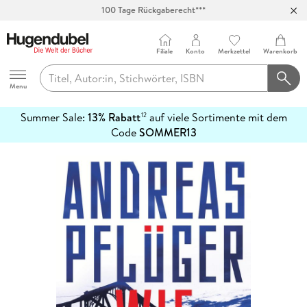
100 Tage Rückgaberecht***
Abholung in über 100 Filialen
Filiale
Konto
Merkzettel
Warenkorb
Hugendubel
Menu
Summer Sale:
13% Rabatt
auf viele Sortimente mit dem
12
mehr
Code
SOMMER13
erfahren