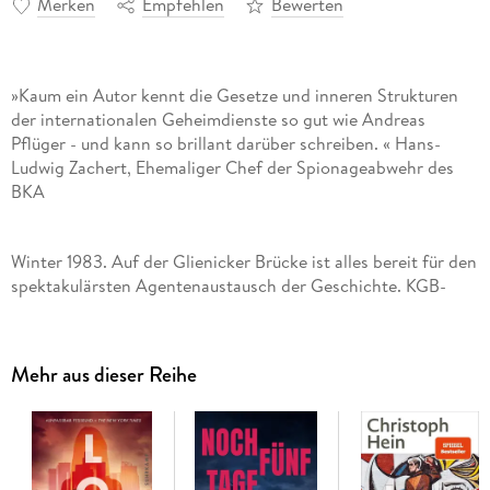
Merken
Empfehlen
Bewerten
»Kaum ein Autor kennt die Gesetze und inneren Strukturen
der internationalen Geheimdienste so gut wie Andreas
Pflüger - und kann so brillant darüber schreiben. « Hans-
Ludwig Zachert, Ehemaliger Chef der Spionageabwehr des
BKA
Winter 1983. Auf der Glienicker Brücke ist alles bereit für den
spektakulärsten Agentenaustausch der Geschichte. KGB-
Offizier Rem Kukura - Deckname Pilger - soll gegen den Sohn
eines Politbüromitglieds ausgetauscht werden. Mittendrin:
Nina Winter, die Kukura als Einzige identifizieren kann. Doch
Mehr aus dieser Reihe
auf der Brücke wird Nina in ein Inferno gerissen, und das
Schicksal von ihr und Rem wird zu einer Frage von Krieg und
Frieden zwischen den Supermächten.