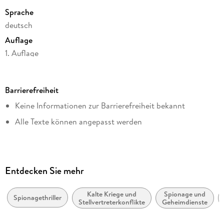
Sprache
deutsch
Auflage
1. Auflage
Seitenanzahl
448
Barrierefreiheit
Dateigröße
Keine Informationen zur Barrierefreiheit bekannt
2,12 MB
Alle Texte können angepasst werden
Reihe
Suhrkamp Verlag
Autor/Autorin
Andreas Pflüger
Entdecken Sie mehr
Verlag/Hersteller
Suhrkamp Verlag
Kalte Kriege und
Spionage und
Spionagethriller
Stellvertreterkonflikte
Geheimdienste
Kopierschutz
mit Wasserzeichen versehen