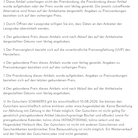
Diese Artikel unterliegen nicht der Preisbindung, die Preisbindung dieser Artikel
2
wurde aufgehoben oder der Preis wurde vom Verlag gesenkt. Die jeweils zutreffende
Alternative wird Ihnen auf der Artikelseite dargestellt. Angaben zu Preissenkungen
beziehen sich auf den vorherigen Preis.
Durch Öffnen der Leseprobe willigen Sie ein, dass Daten an den Anbieter der
3
Leseprobe übermittelt werden.
Der gebundene Preis dieses Artikels wird nach Ablauf des auf der Artikelseite
4
dargestellten Datums vom Verlag angehoben.
Der Preisvergleich bezieht sich auf die unverbindliche Preisempfehlung (UVP) des
5
Herstellers.
Der gebundene Preis dieses Artikels wurde vom Verlag gesenkt. Angaben zu
6
Preissenkungen beziehen sich auf den vorherigen Preis.
Die Preisbindung dieses Artikels wurde aufgehoben. Angaben zu Preissenkungen
7
beziehen sich auf den letzten gebundenen Preis.
Der gebundene Preis dieses Artikels wird nach Ablauf des auf der Artikelseite
8
dargestellten Datums vom Verlag angehoben.
Ihr Gutschein SOMMER13 gilt bis einschließlich 10.08.2026. Sie können den
12
Gutschein ausschließlich online einlösen unter www.hugendubel.de. Keine Bestellung
zur Abholung mit Zahlung in der Filiale möglich. Der Gutschein ist nicht gültig für
gesetzlich preisgebundene Artikel (deutschsprachige Bücher und eBooks) sowie für
preisgebundene Kalender, tolino shine (4016621130466), tolino select und das
Hugendubel Hörbuch Abo. Der Gutschein ist nicht mit anderen Gutscheinen und
Geschenkkarten kombinierbar. Eine Barauszahlung ist nicht möglich. Ein Weiterverkauf
und der Handel des Gutscheincodes sind nicht gestattet.