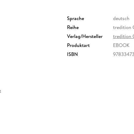
Sprache
deutsch
Reihe
treditio
Verlag/Hersteller
treditio
Produktart
EBOOK
ISBN
9783347
t