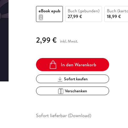
Fremdsprachige Bücher
n Lernhilfen
 Jugendbücher
eiber
Hörbuch Downloads im Bundle
cher
 Vergleich
 Puzzlezubehör
Lernen
New Adult
STABILO
Taschenbücher
eBook epub
Buch (gebunden)
Buch (karto
hilfen
hriller
 Backen
er
lender
Ratgeber
27,99 €
18,99 €
op
hriller
Romance
Sachbücher
2,99 €
precher:innen
inkl. Mwst.
Science Fiction
Fremdsprachige Bücher
In den Warenkorb
Sofort kaufen
Verschenken
Sofort lieferbar (Download)