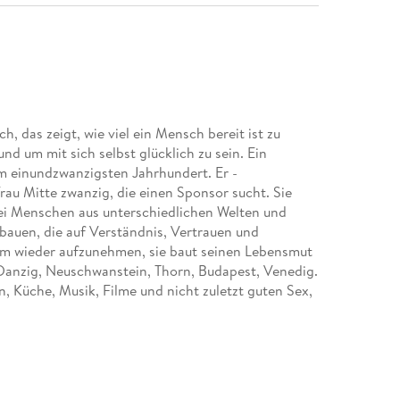
, das zeigt, wie viel ein Mensch bereit ist zu
und um mit sich selbst glücklich zu sein. Ein
m einundzwanzigsten Jahrhundert. Er -
Frau Mitte zwanzig, die einen Sponsor sucht. Sie
wei Menschen aus unterschiedlichen Welten und
auen, die auf Verständnis, Vertrauen und
dium wieder aufzunehmen, sie baut seinen Lebensmut
 Danzig, Neuschwanstein, Thorn, Budapest, Venedig.
 Küche, Musik, Filme und nicht zuletzt guten Sex,
n ein doppelt so alter Mann die Bedürfnisse einer
rau die richtige Partnerin für einen erfahrenen
gnisse und der WhatsApp-Unterhaltungen. Basiert