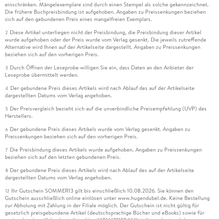
einschränken. Mängelexemplare sind durch einen Stempel als solche gekennzeichnet.
Die frühere Buchpreisbindung ist aufgehoben. Angaben zu Preissenkungen beziehen
sich auf den gebundenen Preis eines mangelfreien Exemplars.
Diese Artikel unterliegen nicht der Preisbindung, die Preisbindung dieser Artikel
2
wurde aufgehoben oder der Preis wurde vom Verlag gesenkt. Die jeweils zutreffende
Alternative wird Ihnen auf der Artikelseite dargestellt. Angaben zu Preissenkungen
beziehen sich auf den vorherigen Preis.
Durch Öffnen der Leseprobe willigen Sie ein, dass Daten an den Anbieter der
3
Leseprobe übermittelt werden.
Der gebundene Preis dieses Artikels wird nach Ablauf des auf der Artikelseite
4
dargestellten Datums vom Verlag angehoben.
Der Preisvergleich bezieht sich auf die unverbindliche Preisempfehlung (UVP) des
5
Herstellers.
Der gebundene Preis dieses Artikels wurde vom Verlag gesenkt. Angaben zu
6
Preissenkungen beziehen sich auf den vorherigen Preis.
Die Preisbindung dieses Artikels wurde aufgehoben. Angaben zu Preissenkungen
7
beziehen sich auf den letzten gebundenen Preis.
Der gebundene Preis dieses Artikels wird nach Ablauf des auf der Artikelseite
8
dargestellten Datums vom Verlag angehoben.
Ihr Gutschein SOMMER13 gilt bis einschließlich 10.08.2026. Sie können den
12
Gutschein ausschließlich online einlösen unter www.hugendubel.de. Keine Bestellung
zur Abholung mit Zahlung in der Filiale möglich. Der Gutschein ist nicht gültig für
gesetzlich preisgebundene Artikel (deutschsprachige Bücher und eBooks) sowie für