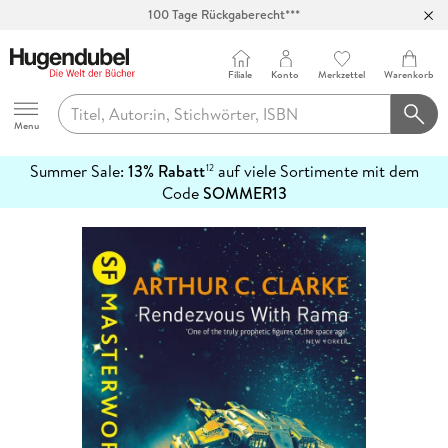
100 Tage Rückgaberecht***
Abholung in über 100 Filialen
Filiale
Konto
Merkzettel
Warenkorb
Hugendubel
Menu
Summer Sale:
13% Rabatt
auf viele Sortimente mit dem
12
mehr
Code
SOMMER13
erfahren