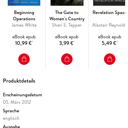
Beginning
The Gate to
Revelation Space
Operations
Women's Country
James White
Sheri S. Tepper
Alastair Reynolds
eBook epub
eBook epub
eBook epub
10,99 €
3,99 €
5,49 €
*
*
*
Produktdetails
Erscheinungsdatum
05. März 2012
Sprache
englisch
Ausgabe