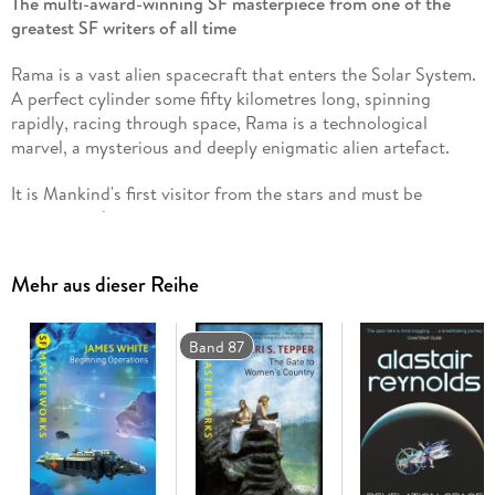
The multi-award-winning SF masterpiece from one of the
greatest SF writers of all time
Rama is a vast alien spacecraft that enters the Solar System.
A perfect cylinder some fifty kilometres long, spinning
rapidly, racing through space, Rama is a technological
marvel, a mysterious and deeply enigmatic alien artefact.
It is Mankind's first visitor from the stars and must be
investigated . . .
Winner of the HUGO AWARD for best novel, 1974
Mehr aus dieser Reihe
Winner of the NEBULA AWARD for best novel, 1973
Winner of the JOHN W. CAMPBELL AWARD for best novel,
1974
Band 87
Winner of the BSFA AWARD for best novel, 1973