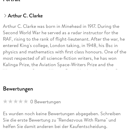
Arthur C. Clarke
Arthur C. Clarke was born in Minehead in 1917. During the
Second World War he served as a radar instructor for the
RAF, rising to the rank of flight-lieutenant. After the war, he
entered King's college, London taking, in 1948, his Bsc in
physics and mathematics with first class honours. One of the
most respected of all science-fiction writers, he has won
Kalinga Prize, the Aviation Space-Writers Prize and the
Westinghouse Science Writing Prize. He also shared an Oscar
nomination with Stanley Kubrick for the screenplay of 2001:
A Space Odyssey, which was based on his story, The
Bewertungen
Sentinel. He has lived in Sri Lanka since 1956.
0 Bewertungen
Es wurden noch keine Bewertungen abgegeben. Schreiben
Sie die erste Bewertung zu "Rendezvous With Rama" und
helfen Sie damit anderen bei der Kaufentscheidung.