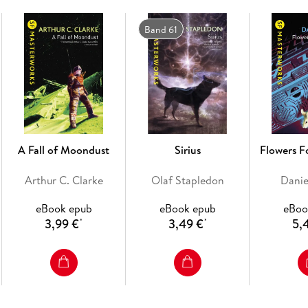
Band 61
A Fall of Moondust
Sirius
Flowers F
Arthur C. Clarke
Olaf Stapledon
Danie
eBook epub
eBook epub
eBoo
3,99 €
3,49 €
5,
*
*