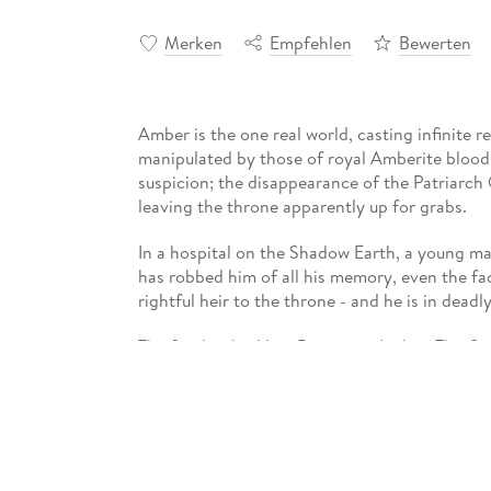
Merken
Empfehlen
Bewerten
Amber is the one real world, casting infinite r
manipulated by those of royal Amberite blood. 
suspicion; the disappearance of the Patriarch 
leaving the throne apparently up for grabs.
In a hospital on the Shadow Earth, a young ma
has robbed him of all his memory, even the fa
rightful heir to the throne - and he is in deadly p
The five books, Nine Princes in Amber, The Gu
Oberon and The Courts of Chaos, together ma
finest work of fantasy and an undisputed class