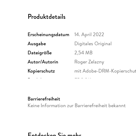
Produktdetails
Erscheinungsdatum
14. April 2022
Ausgabe
Digitales Original
Dateigröße
2,54 MB
Autor/Autorin
Roger Zelazny
Kopierschutz
mit Adobe-DRM-Kopierschu
Produktart
EBOOK
ISBN
9781473234987
Barrierefreiheit
Keine Information zur Barrierefreiheit bekannt
Entdecken Sie mehr