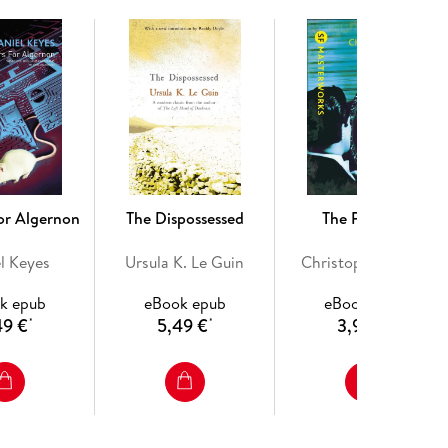
or Algernon
The Dispossessed
The Prestige
l Keyes
Ursula K. Le Guin
Christopher Priest
k epub
eBook epub
eBook epub
49 €
5,49 €
3,99 €
*
*
*