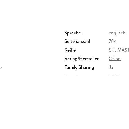
Sprache
englisch
Seitenanzahl
784
Reihe
S.F. MA
Verlag/Hersteller
Orion
tz
Family Sharing
Ja
Dateiformat
EPUB