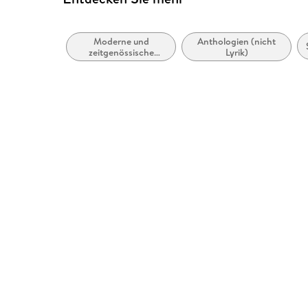
Moderne und
Anthologien (nicht
zeitgenössische
Lyrik)
Belletristik: allgemein
und literarisch