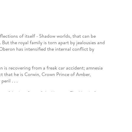
eflections of itself - Shadow worlds, that can be
But the royal family is torn apart by jealousies and
Oberon has intensified the internal conflict by
n is recovering from a freak car accident; amnesia
ct that he is Corwin, Crown Prince of Amber,
eril . . .
ns of Avalon, Sign of the Unicorn, The Hand of
ke up The Chronicles of Amber, Roger Zelazny's
ic of the genre.