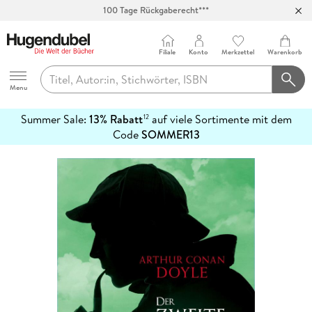
100 Tage Rückgaberecht***
Abholung in über 100 Filialen
Filiale
Konto
Merkzettel
Warenkorb
Hugendubel
Menu
Summer Sale:
13% Rabatt
auf viele Sortimente mit dem
12
mehr
Code
SOMMER13
erfahren