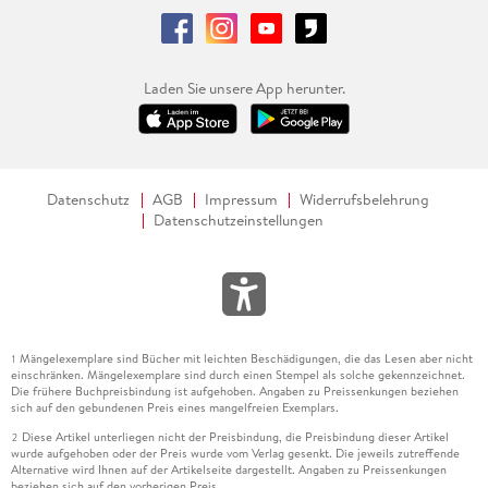
Laden Sie unsere App herunter.
Datenschutz
AGB
Impressum
Widerrufsbelehrung
Datenschutzeinstellungen
Mängelexemplare sind Bücher mit leichten Beschädigungen, die das Lesen aber nicht
1
einschränken. Mängelexemplare sind durch einen Stempel als solche gekennzeichnet.
Die frühere Buchpreisbindung ist aufgehoben. Angaben zu Preissenkungen beziehen
sich auf den gebundenen Preis eines mangelfreien Exemplars.
Diese Artikel unterliegen nicht der Preisbindung, die Preisbindung dieser Artikel
2
wurde aufgehoben oder der Preis wurde vom Verlag gesenkt. Die jeweils zutreffende
Alternative wird Ihnen auf der Artikelseite dargestellt. Angaben zu Preissenkungen
beziehen sich auf den vorherigen Preis.