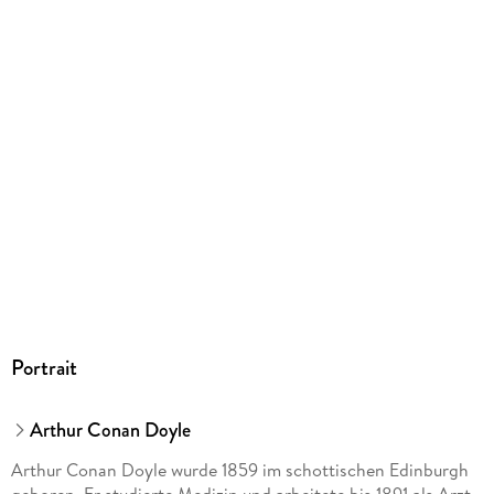
EPUB
ISBN
9783841209634
Portrait
Arthur Conan Doyle
Arthur Conan Doyle wurde 1859 im schottischen Edinburgh
geboren. Er studierte Medizin und arbeitete bis 1891 als Arzt.