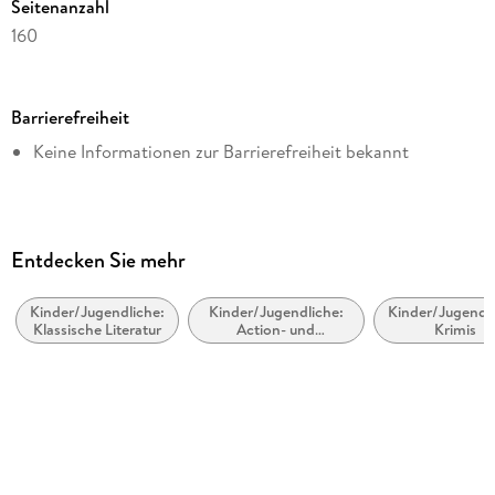
Seitenanzahl
160
Dateigröße
1,49 MB
Barrierefreiheit
Altersempfehlung
Keine Informationen zur Barrierefreiheit bekannt
von 9 bis 11 Jahren
Reihe
Kalle Blomquist, 1
Autor/Autorin
Entdecken Sie mehr
Astrid Lindgren
Kinder/Jugendliche:
Kinder/Jugendliche:
Kinder/Jugendli
Übersetzung
Klassische Literatur
Action- und
Krimis
Cäcilie Heinig
Abenteuergeschichten
Verlag/Hersteller
Oetinger
Originalsprache
schwedisch