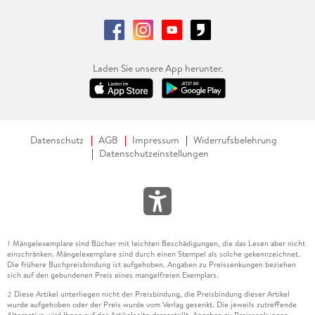
Laden Sie unsere App herunter.
Datenschutz
AGB
Impressum
Widerrufsbelehrung
Datenschutzeinstellungen
Mängelexemplare sind Bücher mit leichten Beschädigungen, die das Lesen aber nicht
1
einschränken. Mängelexemplare sind durch einen Stempel als solche gekennzeichnet.
Die frühere Buchpreisbindung ist aufgehoben. Angaben zu Preissenkungen beziehen
sich auf den gebundenen Preis eines mangelfreien Exemplars.
Diese Artikel unterliegen nicht der Preisbindung, die Preisbindung dieser Artikel
2
wurde aufgehoben oder der Preis wurde vom Verlag gesenkt. Die jeweils zutreffende
Alternative wird Ihnen auf der Artikelseite dargestellt. Angaben zu Preissenkungen