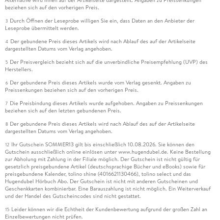
beziehen sich auf den vorherigen Preis.
Durch Öffnen der Leseprobe willigen Sie ein, dass Daten an den Anbieter der
3
Leseprobe übermittelt werden.
Der gebundene Preis dieses Artikels wird nach Ablauf des auf der Artikelseite
4
dargestellten Datums vom Verlag angehoben.
Der Preisvergleich bezieht sich auf die unverbindliche Preisempfehlung (UVP) des
5
Herstellers.
Der gebundene Preis dieses Artikels wurde vom Verlag gesenkt. Angaben zu
6
Preissenkungen beziehen sich auf den vorherigen Preis.
Die Preisbindung dieses Artikels wurde aufgehoben. Angaben zu Preissenkungen
7
beziehen sich auf den letzten gebundenen Preis.
Der gebundene Preis dieses Artikels wird nach Ablauf des auf der Artikelseite
8
dargestellten Datums vom Verlag angehoben.
Ihr Gutschein SOMMER13 gilt bis einschließlich 10.08.2026. Sie können den
12
Gutschein ausschließlich online einlösen unter www.hugendubel.de. Keine Bestellung
zur Abholung mit Zahlung in der Filiale möglich. Der Gutschein ist nicht gültig für
gesetzlich preisgebundene Artikel (deutschsprachige Bücher und eBooks) sowie für
preisgebundene Kalender, tolino shine (4016621130466), tolino select und das
Hugendubel Hörbuch Abo. Der Gutschein ist nicht mit anderen Gutscheinen und
Geschenkkarten kombinierbar. Eine Barauszahlung ist nicht möglich. Ein Weiterverkauf
und der Handel des Gutscheincodes sind nicht gestattet.
Leider können wir die Echtheit der Kundenbewertung aufgrund der großen Zahl an
15
Einzelbewertungen nicht prüfen.