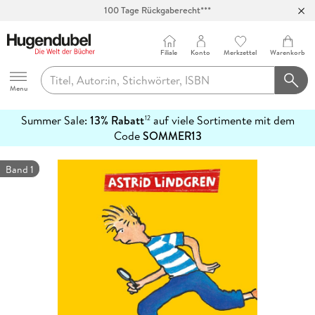
100 Tage Rückgaberecht***
Abholung in über 100 Filialen
Filiale
Konto
Merkzettel
Warenkorb
Hugendubel
Menu
Summer Sale:
13% Rabatt
auf viele Sortimente mit dem
12
mehr
Code
SOMMER13
erfahren
Band 1