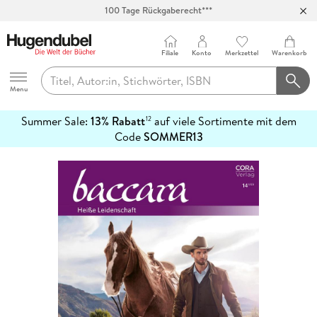
100 Tage Rückgaberecht***
Abholung in über 100 Filialen
Filiale
Konto
Merkzettel
Warenkorb
Hugendubel
Menu
Summer Sale:
13% Rabatt
auf viele Sortimente mit dem
12
mehr
Code
SOMMER13
erfahren