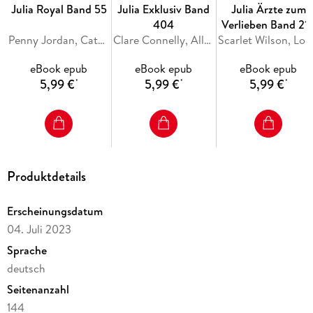
Julia Royal Band 55
Julia Exklusiv Band
Julia Ärzte zum
404
Verlieben Band 21
Penny Jordan, Catherine George, Sara Craven
Clare Connelly, Ally Blake, Maya Blake
Scarlet Wils
eBook epub
eBook epub
eBook epub
5,99 €
5,99 €
5,99 €
*
*
*
Produktdetails
Erscheinungsdatum
04. Juli 2023
Sprache
deutsch
Seitenanzahl
144