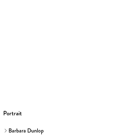
Dateiformat
EPUB
ISBN
9783751515672
Portrait
Barbara Dunlop