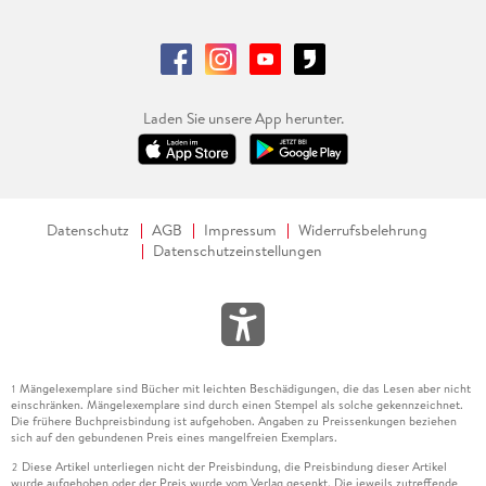
Laden Sie unsere App herunter.
Datenschutz
AGB
Impressum
Widerrufsbelehrung
Datenschutzeinstellungen
Mängelexemplare sind Bücher mit leichten Beschädigungen, die das Lesen aber nicht
1
einschränken. Mängelexemplare sind durch einen Stempel als solche gekennzeichnet.
Die frühere Buchpreisbindung ist aufgehoben. Angaben zu Preissenkungen beziehen
sich auf den gebundenen Preis eines mangelfreien Exemplars.
Diese Artikel unterliegen nicht der Preisbindung, die Preisbindung dieser Artikel
2
wurde aufgehoben oder der Preis wurde vom Verlag gesenkt. Die jeweils zutreffende