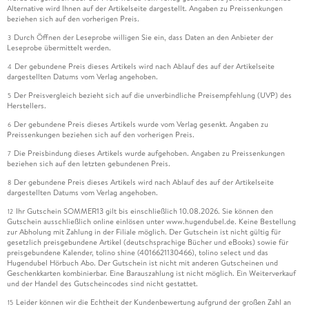
Alternative wird Ihnen auf der Artikelseite dargestellt. Angaben zu Preissenkungen
beziehen sich auf den vorherigen Preis.
Durch Öffnen der Leseprobe willigen Sie ein, dass Daten an den Anbieter der
3
Leseprobe übermittelt werden.
Der gebundene Preis dieses Artikels wird nach Ablauf des auf der Artikelseite
4
dargestellten Datums vom Verlag angehoben.
Der Preisvergleich bezieht sich auf die unverbindliche Preisempfehlung (UVP) des
5
Herstellers.
Der gebundene Preis dieses Artikels wurde vom Verlag gesenkt. Angaben zu
6
Preissenkungen beziehen sich auf den vorherigen Preis.
Die Preisbindung dieses Artikels wurde aufgehoben. Angaben zu Preissenkungen
7
beziehen sich auf den letzten gebundenen Preis.
Der gebundene Preis dieses Artikels wird nach Ablauf des auf der Artikelseite
8
dargestellten Datums vom Verlag angehoben.
Ihr Gutschein SOMMER13 gilt bis einschließlich 10.08.2026. Sie können den
12
Gutschein ausschließlich online einlösen unter www.hugendubel.de. Keine Bestellung
zur Abholung mit Zahlung in der Filiale möglich. Der Gutschein ist nicht gültig für
gesetzlich preisgebundene Artikel (deutschsprachige Bücher und eBooks) sowie für
preisgebundene Kalender, tolino shine (4016621130466), tolino select und das
Hugendubel Hörbuch Abo. Der Gutschein ist nicht mit anderen Gutscheinen und
Geschenkkarten kombinierbar. Eine Barauszahlung ist nicht möglich. Ein Weiterverkauf
und der Handel des Gutscheincodes sind nicht gestattet.
Leider können wir die Echtheit der Kundenbewertung aufgrund der großen Zahl an
15