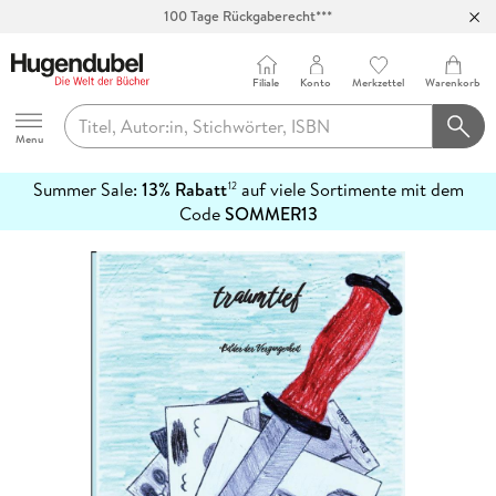
100 Tage Rückgaberecht***
Abholung in über 100 Filialen
Filiale
Konto
Merkzettel
Warenkorb
Hugendubel
Menu
Summer Sale:
13% Rabatt
auf viele Sortimente mit dem
12
mehr
Code
SOMMER13
erfahren