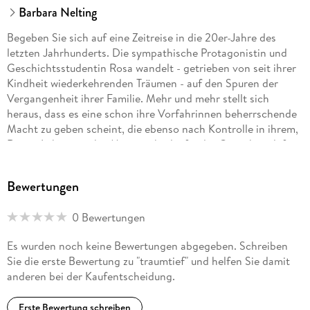
Barbara Nelting
Begeben Sie sich auf eine Zeitreise in die 20er-Jahre des
letzten Jahrhunderts. Die sympathische Protagonistin und
Geschichtsstudentin Rosa wandelt - getrieben von seit ihrer
Kindheit wiederkehrenden Träumen - auf den Spuren der
Vergangenheit ihrer Familie. Mehr und mehr stellt sich
heraus, dass es eine schon ihre Vorfahrinnen beherrschende
Macht zu geben scheint, die ebenso nach Kontrolle in ihrem,
Rosas, Leben, strebt. Mit uns überlaufender Gänsehaut lüften
wir gemeinsam mit Rosa Geheimnis um Geheimnis und
werden doch immer wieder überrumpelt von der plötzlich das
Bewertungen
Ruder übernehmenden "Anderen". . .
0 Bewertungen
Es wurden noch keine Bewertungen abgegeben. Schreiben
Sie die erste Bewertung zu "traumtief" und helfen Sie damit
anderen bei der Kaufentscheidung.
Erste Bewertung schreiben