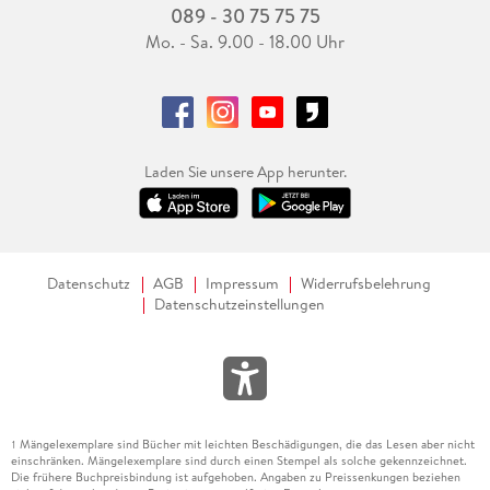
089 - 30 75 75 75
Mo. - Sa. 9.00 - 18.00 Uhr
Laden Sie unsere App herunter.
Datenschutz
AGB
Impressum
Widerrufsbelehrung
Datenschutzeinstellungen
Mängelexemplare sind Bücher mit leichten Beschädigungen, die das Lesen aber nicht
1
einschränken. Mängelexemplare sind durch einen Stempel als solche gekennzeichnet.
Die frühere Buchpreisbindung ist aufgehoben. Angaben zu Preissenkungen beziehen