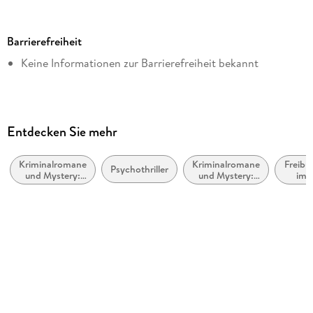
Reihe
tredition GmbH
Barrierefreiheit
Autor/Autorin
Keine Informationen zur Barrierefreiheit bekannt
Barbara Nelting
Verlag/Hersteller
tredition GmbH
Kopierschutz
Entdecken Sie mehr
mit Wasserzeichen versehen
Kriminalromane
Kriminalromane
Freibu
Produktart
Psychothriller
und Mystery:
und Mystery:
im
EBOOK
weibliche
Ermittlerinnen
Breisg
Ermittler
Dateiformat
EPUB
ISBN
9783347526846