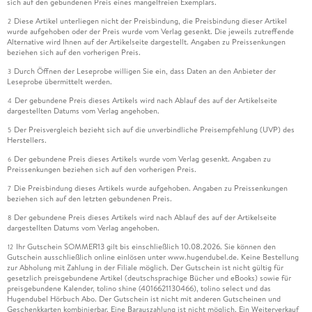
sich auf den gebundenen Preis eines mangelfreien Exemplars.
Diese Artikel unterliegen nicht der Preisbindung, die Preisbindung dieser Artikel
2
wurde aufgehoben oder der Preis wurde vom Verlag gesenkt. Die jeweils zutreffende
Alternative wird Ihnen auf der Artikelseite dargestellt. Angaben zu Preissenkungen
beziehen sich auf den vorherigen Preis.
Durch Öffnen der Leseprobe willigen Sie ein, dass Daten an den Anbieter der
3
Leseprobe übermittelt werden.
Der gebundene Preis dieses Artikels wird nach Ablauf des auf der Artikelseite
4
dargestellten Datums vom Verlag angehoben.
Der Preisvergleich bezieht sich auf die unverbindliche Preisempfehlung (UVP) des
5
Herstellers.
Der gebundene Preis dieses Artikels wurde vom Verlag gesenkt. Angaben zu
6
Preissenkungen beziehen sich auf den vorherigen Preis.
Die Preisbindung dieses Artikels wurde aufgehoben. Angaben zu Preissenkungen
7
beziehen sich auf den letzten gebundenen Preis.
Der gebundene Preis dieses Artikels wird nach Ablauf des auf der Artikelseite
8
dargestellten Datums vom Verlag angehoben.
Ihr Gutschein SOMMER13 gilt bis einschließlich 10.08.2026. Sie können den
12
Gutschein ausschließlich online einlösen unter www.hugendubel.de. Keine Bestellung
zur Abholung mit Zahlung in der Filiale möglich. Der Gutschein ist nicht gültig für
gesetzlich preisgebundene Artikel (deutschsprachige Bücher und eBooks) sowie für
preisgebundene Kalender, tolino shine (4016621130466), tolino select und das
Hugendubel Hörbuch Abo. Der Gutschein ist nicht mit anderen Gutscheinen und
Geschenkkarten kombinierbar. Eine Barauszahlung ist nicht möglich. Ein Weiterverkauf