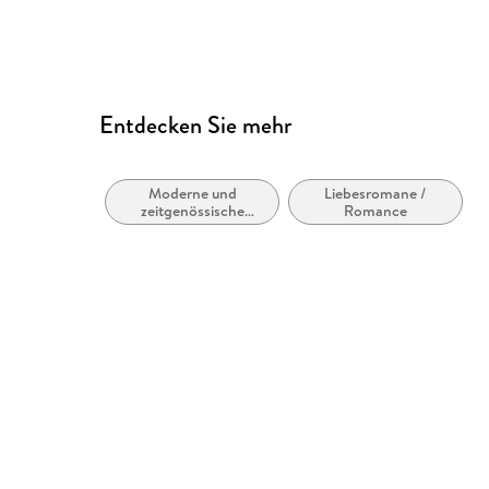
Entdecken Sie mehr
Moderne und
Liebesromane /
zeitgenössische
Romance
Belletristik: allgemein
und literarisch