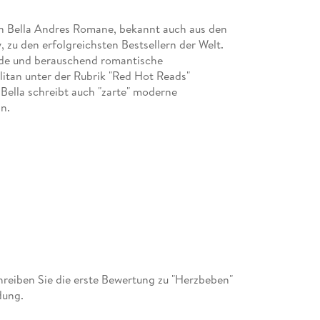
en Bella Andres Romane, bekannt auch aus den
 zu den erfolgreichsten Bestsellern der Welt.
Herzbeben
ende und berauschend romantische
tan unter der Rubrik "Red Hot Reads"
Bella schreibt auch "zarte" moderne
n.
eiben Sie die erste Bewertung zu "Herzbeben"
dung.