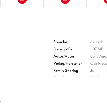
Sprache
deutsch
Dateigröße
1,07 MB
Autor/Autorin
Bella And
Verlag/Hersteller
Oak Press
Family Sharing
Ja
Dateiformat
EPUB
t