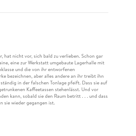
, hat nicht vor, sich bald zu verlieben. Schon gar
Maine, eine zur Werkstatt umgebaute Lagerhalle mit
enklasse und die von ihr entworfenen
e bezeichnen, aber alles andere an ihr treibt ihn
tändig in der falschen Tonlage pfeift. Dass sie auf
sgetrunkenen Kaffeetassen stehenlässt. Und vor
den kann, sobald sie den Raum betritt . . . und dass
Entwerfen und Anfertigen bunter, witziger
t als auch ihr technisches Talent nutzen. Der einzige