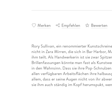
Merken
Empfehlen
Bewerten
Rory Sullivan, ein renommierter Kunstschreiner
nicht in Zara Mirren, die sich in Bar Harbor, 
ihm teilt. Als Handwerkerin ist sie zwar Spitz
Brillenfassungen könnte man fast als Kunstwerk
in den Wahnsinn. Dass sie ihre Pop-Schnulzen s
allen verfügbaren Arbeitsflächen ihre halbau
allem, dass er seine Augen nicht von ihr abwen
An ihrem Beruf liebt Zara einfach alles. Beim 
Brillengestelle kann sie sowohl ihre Kreativitä