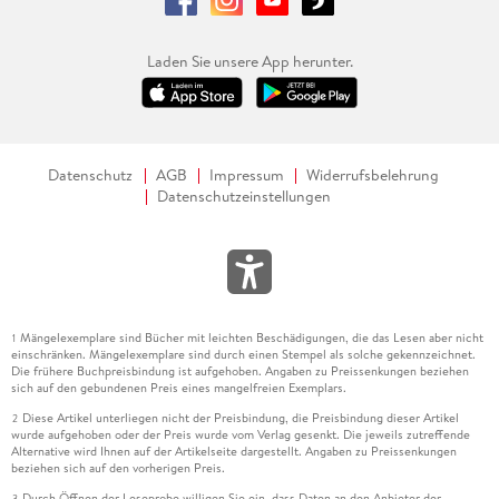
Laden Sie unsere App herunter.
Datenschutz
AGB
Impressum
Widerrufsbelehrung
Datenschutzeinstellungen
Mängelexemplare sind Bücher mit leichten Beschädigungen, die das Lesen aber nicht
1
einschränken. Mängelexemplare sind durch einen Stempel als solche gekennzeichnet.
Die frühere Buchpreisbindung ist aufgehoben. Angaben zu Preissenkungen beziehen
sich auf den gebundenen Preis eines mangelfreien Exemplars.
Diese Artikel unterliegen nicht der Preisbindung, die Preisbindung dieser Artikel
2
wurde aufgehoben oder der Preis wurde vom Verlag gesenkt. Die jeweils zutreffende
Alternative wird Ihnen auf der Artikelseite dargestellt. Angaben zu Preissenkungen
beziehen sich auf den vorherigen Preis.
Durch Öffnen der Leseprobe willigen Sie ein, dass Daten an den Anbieter der
3