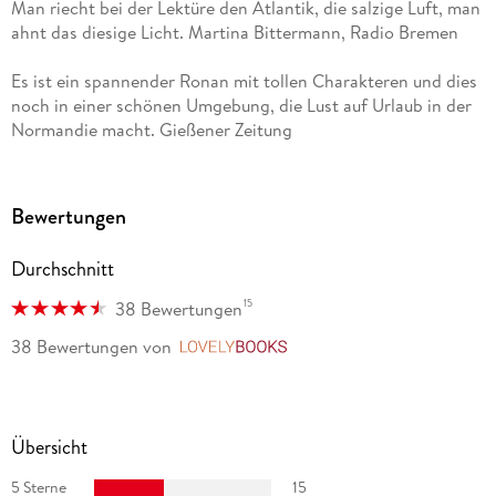
Man riecht bei der Lektüre den Atlantik, die salzige Luft, man
ahnt das diesige Licht. Martina Bittermann, Radio Bremen
Es ist ein spannender Ronan mit tollen Charakteren und dies
noch in einer schönen Umgebung, die Lust auf Urlaub in der
Normandie macht. Gießener Zeitung
Dramatisch und bewegend. General-Anzeiger
Bewertungen
Ein rasanter Plot mit überraschenden Wendungen in einer
malerischen, coolen Kulisse. Arno Udo Pfeiffer, buchbord. de
Durchschnitt
Absolut empfehlenswerter Krimi! Marina Benazic, minas-
15
38 Bewertungen
buecherwelt. de
38 Bewertungen
von
LovelyBooks
Was für eine wunderbare, schöne, traurige, spannende und
anrührende Erzählung, was für eine Parade aus
unterschiedlichsten Charakteren, was für ein gut
Übersicht
konstruierter Spannungsbogen. Angelika Koch, booksection.
de
5 Sterne
15