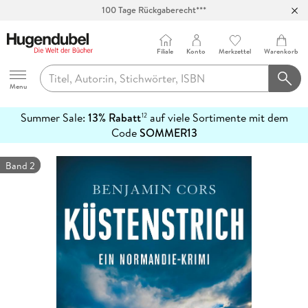
100 Tage Rückgaberecht***
Abholung in über 100 Filialen
Filiale
Konto
Merkzettel
Warenkorb
Hugendubel
Menu
Summer Sale:
13% Rabatt
auf viele Sortimente mit dem
12
mehr
Code
SOMMER13
erfahren
Band 2