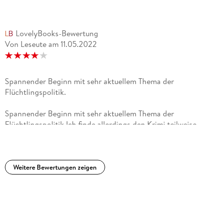
interessantesten und vielversprechendsten
deutschsprachigen Krimiserien. Alexander Kluy, Buchkultur,
August 2016
LovelyBooks-Bewertung
Von Leseute
am
11.05.2022
Raffiniert komponierter Krimi, der bis zur letzten Seite
fesselt. Öko-Test, Juli 2016
Spannender Beginn mit sehr aktuellem Thema der
Flüchtlingspolitik.
Spannender Beginn mit sehr aktuellem Thema der
Flüchtlingspolitik.Ich finde allerdings den Krimi teilweise
etwas zu brutal.Die Sprache des Autors gefällt mir gut. Es
gibt schöne Beschreibungen, sehr bildhaft, aber manchmal
etwas langatmig, was den Lesefluss stört.Persönliche
Geschichte von Nicolas klingt spannend und wirft auch in
Weitere Bewertungen zeigen
diesem Buch Fragen auf. Allerdings wirkt es auch gewollt als
Cliffhanger, um den Leser zu veranlassen das nächste Buch zu
kaufen. Der Abschluss der Geschichte fehlt dadurch ein
bisschen..Daher nur 4 Sterne.