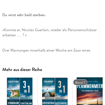
Du wirst sehr bald sterben.
»Konnte er, Nicolas Guerlain, wieder als Personenschützer
arbeiten . . . ? «
Drei Warnungen innerhalb einer Woche am Zaun eines
exklusiven Anwesens in der Normandie. Der Bedrohte: ein
Adliger mit Kontakten zur französischen Regierung. Sein
künftiger Beschützer: Nicolas Guerlain, ehemaliger
Mehr aus dieser Reihe
Staatsbediensteter und einer der besten Personenschützer
des Landes.
Band 7
Sein neuer Auftrag führt den charismatischen Nicolas
Guerlain abermals in die Nähe seiner Heimatstadt Deauville.
Doch noch bevor er die Bekanntschaft seiner Schutzperson