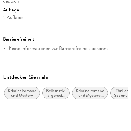
deutsch
Auflage
1. Auflage
Seitenanzahl
400
Barrierefreiheit
Dateigröße
Keine Informationen zur Barrierefreiheit bekannt
1,02 MB
Reihe
Nicolas Guerlain ermittelt, 2
Autor/Autorin
Entdecken Sie mehr
Benjamin Cors
Kriminalromane
Belletristik:
Kriminalromane
Thriller /
Verlag/Hersteller
und Mystery
allgemein
und Mystery:
Spannun
dtv Digital
und
Polizeiarbeit &
literarisch
Forensik
Kopierschutz
mit Wasserzeichen versehen
Family Sharing