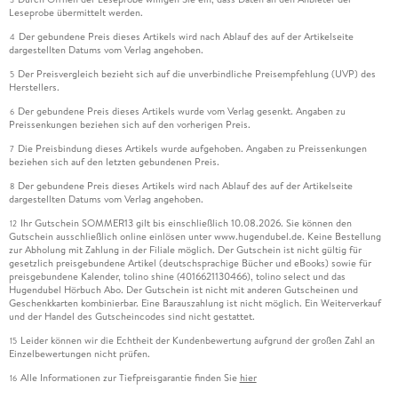
Leseprobe übermittelt werden.
Der gebundene Preis dieses Artikels wird nach Ablauf des auf der Artikelseite
4
dargestellten Datums vom Verlag angehoben.
Der Preisvergleich bezieht sich auf die unverbindliche Preisempfehlung (UVP) des
5
Herstellers.
Der gebundene Preis dieses Artikels wurde vom Verlag gesenkt. Angaben zu
6
Preissenkungen beziehen sich auf den vorherigen Preis.
Die Preisbindung dieses Artikels wurde aufgehoben. Angaben zu Preissenkungen
7
beziehen sich auf den letzten gebundenen Preis.
Der gebundene Preis dieses Artikels wird nach Ablauf des auf der Artikelseite
8
dargestellten Datums vom Verlag angehoben.
Ihr Gutschein SOMMER13 gilt bis einschließlich 10.08.2026. Sie können den
12
Gutschein ausschließlich online einlösen unter www.hugendubel.de. Keine Bestellung
zur Abholung mit Zahlung in der Filiale möglich. Der Gutschein ist nicht gültig für
gesetzlich preisgebundene Artikel (deutschsprachige Bücher und eBooks) sowie für
preisgebundene Kalender, tolino shine (4016621130466), tolino select und das
Hugendubel Hörbuch Abo. Der Gutschein ist nicht mit anderen Gutscheinen und
Geschenkkarten kombinierbar. Eine Barauszahlung ist nicht möglich. Ein Weiterverkauf
und der Handel des Gutscheincodes sind nicht gestattet.
Leider können wir die Echtheit der Kundenbewertung aufgrund der großen Zahl an
15
Einzelbewertungen nicht prüfen.
Alle Informationen zur Tiefpreisgarantie finden Sie
hier
16