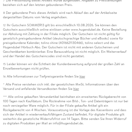
Die Preisbindung dieses Artikels wurde aufgehoben. Angaben zu Preissenkungen
7
beziehen sich auf den letzten gebundenen Preis.
Der gebundene Preis dieses Artikels wird nach Ablauf des auf der Artikelseite
8
dargestellten Datums vom Verlag angehoben.
Ihr Gutschein SOMMER13 gilt bis einschließlich 10.08.2026. Sie können den
12
Gutschein ausschließlich online einlösen unter www.hugendubel.de. Keine Bestellung
zur Abholung mit Zahlung in der Filiale möglich. Der Gutschein ist nicht gültig für
gesetzlich preisgebundene Artikel (deutschsprachige Bücher und eBooks) sowie für
preisgebundene Kalender, tolino shine (4016621130466), tolino select und das
Hugendubel Hörbuch Abo. Der Gutschein ist nicht mit anderen Gutscheinen und
Geschenkkarten kombinierbar. Eine Barauszahlung ist nicht möglich. Ein Weiterverkauf
und der Handel des Gutscheincodes sind nicht gestattet.
Leider können wir die Echtheit der Kundenbewertung aufgrund der großen Zahl an
15
Einzelbewertungen nicht prüfen.
Alle Informationen zur Tiefpreisgarantie finden Sie
hier
16
Alle Preise verstehen sich inkl. der gesetzlichen MwSt. Informationen über den
*
Versand und anfallende Versandkosten finden Sie
hier
Alle online gekauften Versandartikel beinhalten ein erweitertes Rückgaberecht von
***
100 Tagen nach Kaufdatum. Die Rücknahme von Bild-, Ton- und Datenträgern ist nur bei
noch versiegelter Ware möglich. Für in der Filiale gekaufte Artikel gilt ein
Rückgaberecht von 4 Wochen. Voraussetzung ist die Vorlage des Kassenbons und dass
sich der Artikel in wiederverkaufsfähigem Zustand befindet. Für digitale Produkte gilt
weiterhin die gesetzliche Widerrufsfrist von 14 Tagen. Bitte senden Sie Ihren Widerruf
zu digitalen Produkten per Mail an info@hugendubel.de.