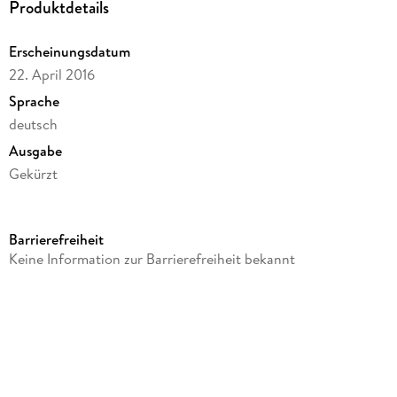
Produktdetails
Erscheinungsdatum
22. April 2016
Sprache
deutsch
Ausgabe
Gekürzt
Laufzeit
474 Minuten
Barrierefreiheit
Reihe
Keine Information zur Barrierefreiheit bekannt
Nicolas Guerlain ermittelt, 2
Autor/Autorin
Benjamin Cors
Sprecher/Sprecherin
Sascha Rotermund