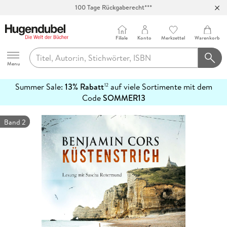
100 Tage Rückgaberecht***
Abholung in über 100 Filialen
Filiale
Konto
Merkzettel
Warenkorb
Hugendubel
Menu
Summer Sale:
13% Rabatt
auf viele Sortimente mit dem
12
mehr
Code
SOMMER13
erfahren
Band 2