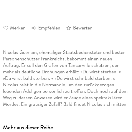
Merken
Empfehlen
Bewerten
Nicolas Guerlain, ehemaliger Staatsbediensteter und bester
Personenschützer Frankreichs, bekommt einen neuen
Auftrag. Er soll den Grafen von Tancarville schützen, der
mehr als deutliche Drohungen erhält: »Du wirst sterben. «
»Du wirst bald sterben. « »Du wirst sehr bald sterben. «
Nicolas reist in die Normandie, um den zurückgezogen
lebenden Adeligen persönlich zu treffen. Doch noch auf dem
Weg zu dessen Anwesen wird er Zeuge eines spektakulären
Mordes. Ein grausiger Zufall? Bald findet Nicolas sich mitten
in einem mysteriösen Fall wieder, der weit in die
Vergangenheit reicht und in dem ausgerechnet seine
Schutzperson die zentrale Figur zu sein scheint.
Mehr aus dieser Reihe