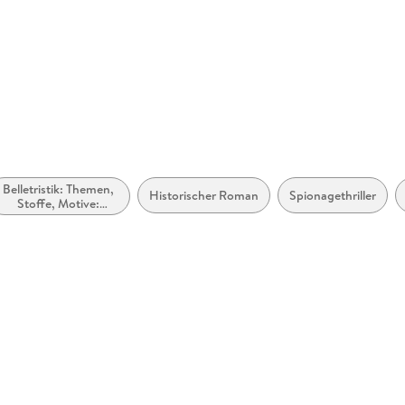
rcollins.com
Belletristik: Themen,
Historischer Roman
Spionagethriller
Stoffe, Motive:
Regionalroman