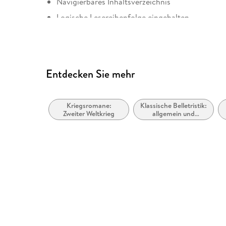
Navigierbares Inhaltsverzeichnis
Logische Lesereihenfolge eingehalten
Weitere Hinweise: AccessibilityFeedback@harpe
Entdecken Sie mehr
Kriegsromane:
Klassische Belletristik:
Zweiter Weltkrieg
allgemein und
literarisch