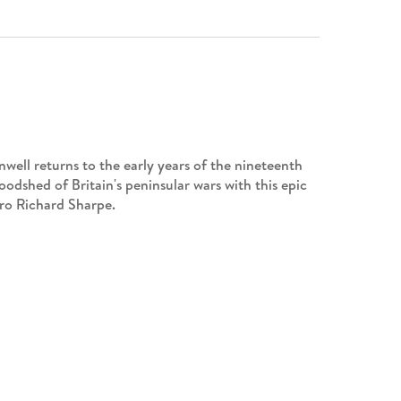
well returns to the early years of the nineteenth
oodshed of Britain's peninsular wars with this epic
hero Richard Sharpe.
Sharpe.
able Captain Sharpe is asked to do when he's sent