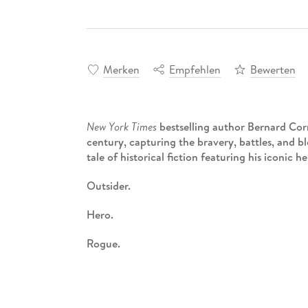
Merken
Empfehlen
Bewerten
New York Times
bestselling author Bernard Corn
century, capturing the bravery, battles, and bl
tale of historical fiction featuring his iconic 
Outsider.
Hero.
Rogue.
If any man can do the impossible it's Richard 
And the impossible is exactly what the formid