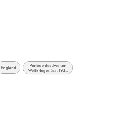
Periode des Zweiten
England
Weltkrieges (ca. 1938
bis ca. 1946)