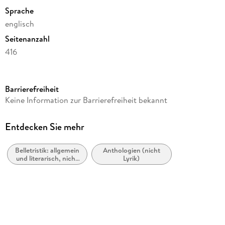
Sprache
englisch
Seitenanzahl
416
Dateigröße
28,16 MB
Barrierefreiheit
Reihe
Keine Information zur Barrierefreiheit bekannt
The Best American Series (R)
Herausgegeben von
Entdecken Sie mehr
Sheila Heti
Belletristik: allgemein
Anthologien (nicht
Verlag/Hersteller
und literarisch, nicht
Lyrik)
HMH Books
nach Genre
Kopierschutz
mit Adobe-DRM-Kopierschutz
Family Sharing
Ja