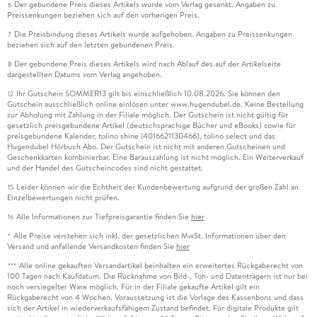
Der gebundene Preis dieses Artikels wurde vom Verlag gesenkt. Angaben zu
6
Preissenkungen beziehen sich auf den vorherigen Preis.
Die Preisbindung dieses Artikels wurde aufgehoben. Angaben zu Preissenkungen
7
beziehen sich auf den letzten gebundenen Preis.
Der gebundene Preis dieses Artikels wird nach Ablauf des auf der Artikelseite
8
dargestellten Datums vom Verlag angehoben.
Ihr Gutschein SOMMER13 gilt bis einschließlich 10.08.2026. Sie können den
12
Gutschein ausschließlich online einlösen unter www.hugendubel.de. Keine Bestellung
zur Abholung mit Zahlung in der Filiale möglich. Der Gutschein ist nicht gültig für
gesetzlich preisgebundene Artikel (deutschsprachige Bücher und eBooks) sowie für
preisgebundene Kalender, tolino shine (4016621130466), tolino select und das
Hugendubel Hörbuch Abo. Der Gutschein ist nicht mit anderen Gutscheinen und
Geschenkkarten kombinierbar. Eine Barauszahlung ist nicht möglich. Ein Weiterverkauf
und der Handel des Gutscheincodes sind nicht gestattet.
Leider können wir die Echtheit der Kundenbewertung aufgrund der großen Zahl an
15
Einzelbewertungen nicht prüfen.
Alle Informationen zur Tiefpreisgarantie finden Sie
hier
16
Alle Preise verstehen sich inkl. der gesetzlichen MwSt. Informationen über den
*
Versand und anfallende Versandkosten finden Sie
hier
Alle online gekauften Versandartikel beinhalten ein erweitertes Rückgaberecht von
***
100 Tagen nach Kaufdatum. Die Rücknahme von Bild-, Ton- und Datenträgern ist nur bei
noch versiegelter Ware möglich. Für in der Filiale gekaufte Artikel gilt ein
Rückgaberecht von 4 Wochen. Voraussetzung ist die Vorlage des Kassenbons und dass
sich der Artikel in wiederverkaufsfähigem Zustand befindet. Für digitale Produkte gilt