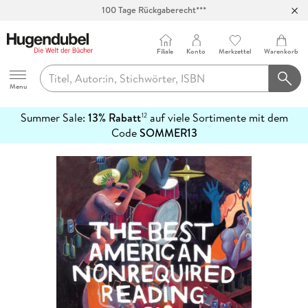
100 Tage Rückgaberecht***
Abholung in über 100 Filialen
Filiale
Konto
Merkzettel
Warenkorb
Hugendubel
Menu
Summer Sale:
13% Rabatt
auf viele Sortimente mit dem
12
mehr
Code
SOMMER13
erfahren