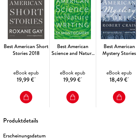
we simultaneously refine and expand our understanding of
what the form can be."
The Best American Short Stories 2019 includes Nana Kwame
Adjei-Brenyah, Jamel Brinkley, Jeffrey Eugenides, Ursula K.
Best American Short
Best American
Best American
Le Guin, Manuel Muñoz, Sigrid Nunez, Saïd Sayrafiezadeh,
Stories 2018
Science and Nature
Mystery Stories
Jim Shepherd, Weike Wang, and others.
Writing 2019
2012
eBook epub
eBook epub
eBook epub
19,99 €
19,99 €
18,49 €
*
*
*
Produktdetails
Erscheinungsdatum