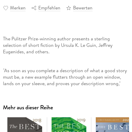
Merken
Empfehlen
Bewerten
The Pulitzer Prize-winning author presents a sterling
selection of short fiction by Ursula K. Le Guin, Jeffrey
Eugenides, and others.
"As soon as you complete a description of what a good story
must be, a new example flutters through an open window,
lands on your sleeve, and proves your description wrong,"
writes Anthony Doerr about the task of selecting
The Best American Short Stories 2019. The year's best stories
are a diverse, addictive group exploring everything from
Mehr aus dieser Reihe
America's rich rural culture to its online teen culture to the
fragile nature of the therapist-client relationship. This
astonishing collection brings together the realistic and
dystopic, humor and terror. For Doerr, "with every new artist,