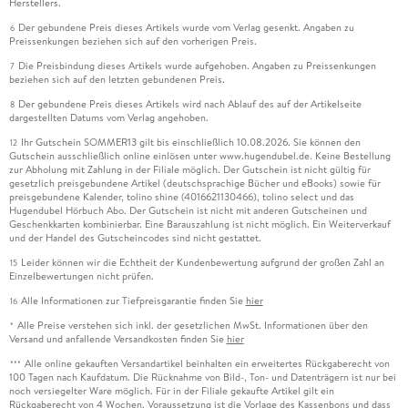
Herstellers.
Der gebundene Preis dieses Artikels wurde vom Verlag gesenkt. Angaben zu
6
Preissenkungen beziehen sich auf den vorherigen Preis.
Die Preisbindung dieses Artikels wurde aufgehoben. Angaben zu Preissenkungen
7
beziehen sich auf den letzten gebundenen Preis.
Der gebundene Preis dieses Artikels wird nach Ablauf des auf der Artikelseite
8
dargestellten Datums vom Verlag angehoben.
Ihr Gutschein SOMMER13 gilt bis einschließlich 10.08.2026. Sie können den
12
Gutschein ausschließlich online einlösen unter www.hugendubel.de. Keine Bestellung
zur Abholung mit Zahlung in der Filiale möglich. Der Gutschein ist nicht gültig für
gesetzlich preisgebundene Artikel (deutschsprachige Bücher und eBooks) sowie für
preisgebundene Kalender, tolino shine (4016621130466), tolino select und das
Hugendubel Hörbuch Abo. Der Gutschein ist nicht mit anderen Gutscheinen und
Geschenkkarten kombinierbar. Eine Barauszahlung ist nicht möglich. Ein Weiterverkauf
und der Handel des Gutscheincodes sind nicht gestattet.
Leider können wir die Echtheit der Kundenbewertung aufgrund der großen Zahl an
15
Einzelbewertungen nicht prüfen.
Alle Informationen zur Tiefpreisgarantie finden Sie
hier
16
Alle Preise verstehen sich inkl. der gesetzlichen MwSt. Informationen über den
*
Versand und anfallende Versandkosten finden Sie
hier
Alle online gekauften Versandartikel beinhalten ein erweitertes Rückgaberecht von
***
100 Tagen nach Kaufdatum. Die Rücknahme von Bild-, Ton- und Datenträgern ist nur bei
noch versiegelter Ware möglich. Für in der Filiale gekaufte Artikel gilt ein
Rückgaberecht von 4 Wochen. Voraussetzung ist die Vorlage des Kassenbons und dass