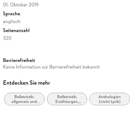
01. Oktober 2019
Sprache
englisch
Seitenanzahl
320
Dateigröße
8,26 MB
Barrierefreiheit
Reihe
Keine Information zur Barrierefreiheit bekannt
The Best American Series (R)
Herausgegeben von
Entdecken Sie mehr
Anthony Doerr
Belletristik:
Belletristik:
Anthologien
Verlag/Hersteller
allgemein und
Erzählungen,
(nicht Lyrik)
HMH Books
literarisch, nicht
Kurzgeschichten,
nach Genre
Short Stories
Kopierschutz
mit Adobe-DRM-Kopierschutz
Family Sharing