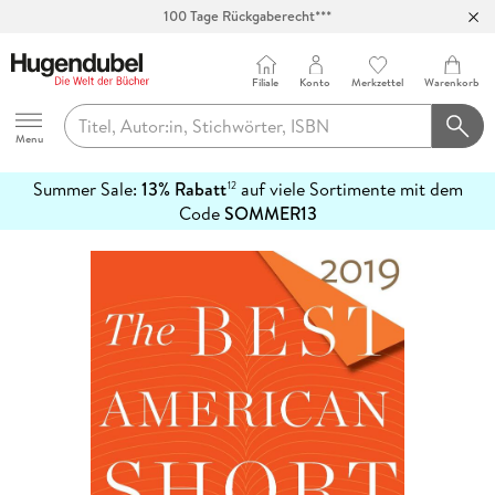
Abholung in über 100 Filialen
Filiale
Konto
Merkzettel
Warenkorb
Hugendubel
Menu
Summer Sale:
13% Rabatt
auf viele Sortimente mit dem
12
mehr
Code
SOMMER13
erfahren