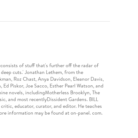
consists of stuff that's further off the radar of
he deep cuts.' Jonathan Lethem, from the
nkman, Roz Chast, Anya Davidson, Eleanor Davis,
, Ed Piskor, Joe Sacco, Esther Pearl Watson, and
ne novels, includingMotherless Brooklyn, The
sic, and most recentlyDissident Gardens. BILL
tic, educator, curator, and editor. He teaches
More information may be found at on-panel. com.