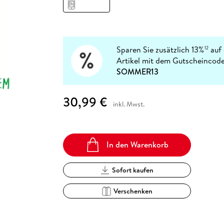
Fremdsprachige Bücher
n Lernhilfen
 Jugendbücher
eiber
Hörbuch Downloads im Bundle
cher
 Vergleich
 Puzzlezubehör
Lernen
New Adult
STABILO
Taschenbücher
hilfen
hriller
 Backen
er
lender
Ratgeber
op
hriller
Romance
Sparen Sie zusätzlich 13%
auf 
12
Sachbücher
Artikel mit dem Gutscheincode
precher:innen
SOMMER13
Science Fiction
Fremdsprachige Bücher
30,99 €
inkl. Mwst.
In den Warenkorb
Sofort kaufen
Verschenken