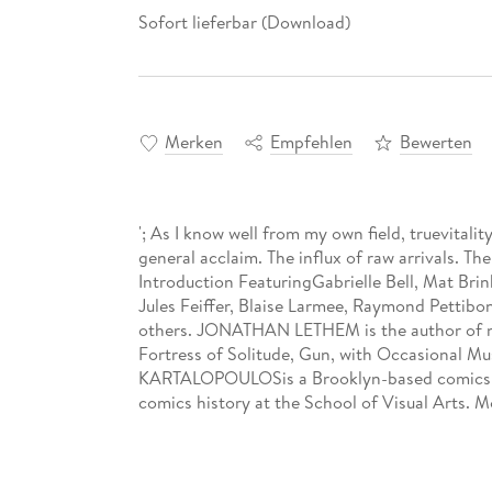
Sofort lieferbar (Download)
Merken
Empfehlen
Bewerten
'; As I know well from my own field, truevitality
general acclaim. The influx of raw arrivals. T
Introduction FeaturingGabrielle Bell, Mat Bri
Jules Feiffer, Blaise Larmee, Raymond Pettibon
others. JONATHAN LETHEM is the author of ni
Fortress of Solitude, Gun, with Occasional Mu
KARTALOPOULOSis a Brooklyn-based comics cri
comics history at the School of Visual Arts. 