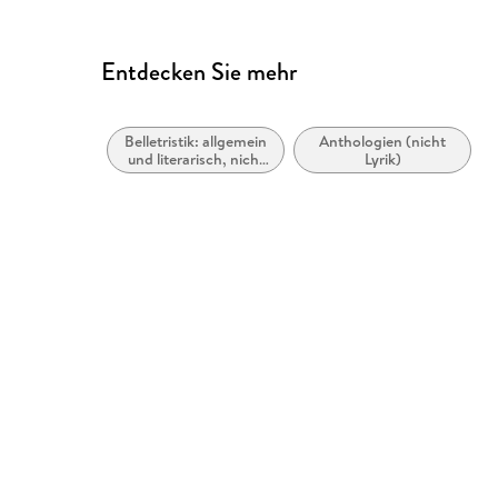
Entdecken Sie mehr
Belletristik: allgemein
Anthologien (nicht
und literarisch, nicht
Lyrik)
nach Genre