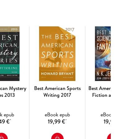
ican Mystery
Best American Sports
Best American Science
es 2013
Writing 2017
Fiction and Fantasy
2018
k epub
eBook epub
eBook epub
49 €
19,99 €
19,99 €
*
*
*