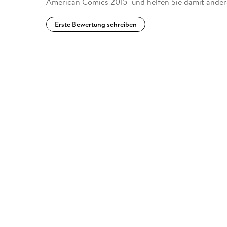
American Comics 2015" und helfen Sie damit ander
Erste Bewertung schreiben