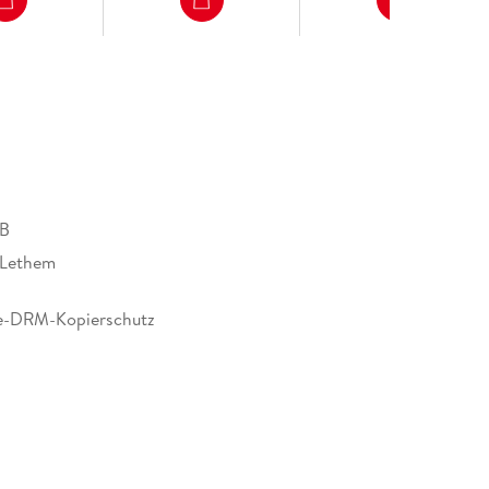
MB
 Lethem
e-DRM-Kopierschutz
102668