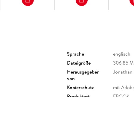
Sprache
englisch
Dateigröße
306,85 
Herausgegeben
Jonathan
von
Kopierschutz
mit Adob
Produktart
EBOOK
ISBN
9780544