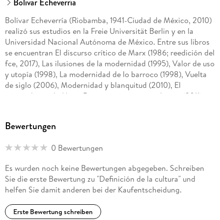
Bolívar Echeverría
Bolívar Echeverría (Riobamba, 1941-Ciudad de México, 2010)
realizó sus estudios en la Freie Universität Berlin y en la
Universidad Nacional Autónoma de México. Entre sus libros
se encuentran El discurso crítico de Marx (1986; reedición del
fce, 2017), Las ilusiones de la modernidad (1995), Valor de uso
y utopía (1998), La modernidad de lo barroco (1998), Vuelta
de siglo (2006), Modernidad y blanquitud (2010), El
materialismo de Marx. Discurso crítico y revolución (2011) y
Modelos elementales de la oposición campo-ciudad.
Anotaciones a partir de una lectura de Braudel y Marx (2013).
Bewertungen
0 Bewertungen
Es wurden noch keine Bewertungen abgegeben. Schreiben
Sie die erste Bewertung zu "Definición de la cultura" und
helfen Sie damit anderen bei der Kaufentscheidung.
Erste Bewertung schreiben