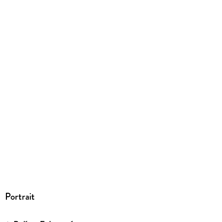
ISBN
9786071663689
Portrait