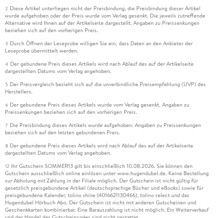
Diese Artikel unterliegen nicht der Preisbindung, die Preisbindung dieser Artikel
2
wurde aufgehoben oder der Preis wurde vom Verlag gesenkt. Die jeweils zutreffende
Alternative wird Ihnen auf der Artikelseite dargestellt. Angaben zu Preissenkungen
beziehen sich auf den vorherigen Preis.
Durch Öffnen der Leseprobe willigen Sie ein, dass Daten an den Anbieter der
3
Leseprobe übermittelt werden.
Der gebundene Preis dieses Artikels wird nach Ablauf des auf der Artikelseite
4
dargestellten Datums vom Verlag angehoben.
Der Preisvergleich bezieht sich auf die unverbindliche Preisempfehlung (UVP) des
5
Herstellers.
Der gebundene Preis dieses Artikels wurde vom Verlag gesenkt. Angaben zu
6
Preissenkungen beziehen sich auf den vorherigen Preis.
Die Preisbindung dieses Artikels wurde aufgehoben. Angaben zu Preissenkungen
7
beziehen sich auf den letzten gebundenen Preis.
Der gebundene Preis dieses Artikels wird nach Ablauf des auf der Artikelseite
8
dargestellten Datums vom Verlag angehoben.
Ihr Gutschein SOMMER13 gilt bis einschließlich 10.08.2026. Sie können den
12
Gutschein ausschließlich online einlösen unter www.hugendubel.de. Keine Bestellung
zur Abholung mit Zahlung in der Filiale möglich. Der Gutschein ist nicht gültig für
gesetzlich preisgebundene Artikel (deutschsprachige Bücher und eBooks) sowie für
preisgebundene Kalender, tolino shine (4016621130466), tolino select und das
Hugendubel Hörbuch Abo. Der Gutschein ist nicht mit anderen Gutscheinen und
Geschenkkarten kombinierbar. Eine Barauszahlung ist nicht möglich. Ein Weiterverkauf
und der Handel des Gutscheincodes sind nicht gestattet.