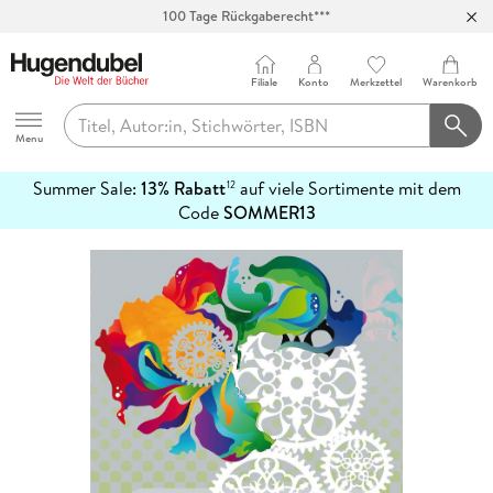
100 Tage Rückgaberecht***
Abholung in über 100 Filialen
Filiale
Konto
Merkzettel
Warenkorb
Hugendubel
Menu
Summer Sale:
13% Rabatt
auf viele Sortimente mit dem
12
mehr
Code
SOMMER13
erfahren