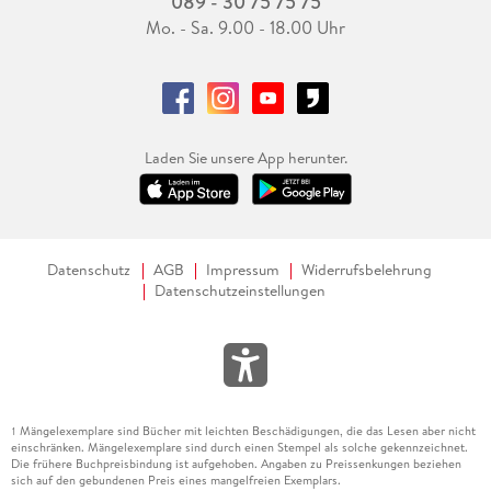
089 - 30 75 75 75
Mo. - Sa. 9.00 - 18.00 Uhr
Laden Sie unsere App herunter.
Datenschutz
AGB
Impressum
Widerrufsbelehrung
Datenschutzeinstellungen
Mängelexemplare sind Bücher mit leichten Beschädigungen, die das Lesen aber nicht
1
einschränken. Mängelexemplare sind durch einen Stempel als solche gekennzeichnet.
Die frühere Buchpreisbindung ist aufgehoben. Angaben zu Preissenkungen beziehen
sich auf den gebundenen Preis eines mangelfreien Exemplars.