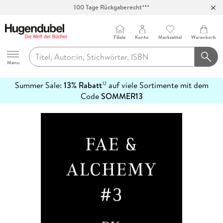
100 Tage Rückgaberecht***
Abholung in über 100 Filialen
Filiale
Konto
Merkzettel
Warenkorb
Hugendubel
Menu
Summer Sale:
13% Rabatt
auf viele Sortimente mit dem
12
mehr
Code
SOMMER13
erfahren