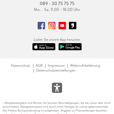
089 - 30 75 75 75
Mo. - Sa. 9.00 - 18.00 Uhr
Laden Sie unsere App herunter.
Datenschutz
AGB
Impressum
Widerrufsbelehrung
Datenschutzeinstellungen
Mängelexemplare sind Bücher mit leichten Beschädigungen, die das Lesen aber nicht
1
einschränken. Mängelexemplare sind durch einen Stempel als solche gekennzeichnet.
Die frühere Buchpreisbindung ist aufgehoben. Angaben zu Preissenkungen beziehen