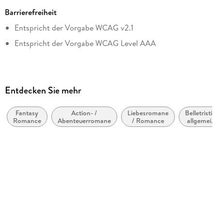
624
Barrierefreiheit
Reihe
Entspricht der Vorgabe WCAG v2.1
Fae & Alchemy
Entspricht der Vorgabe WCAG Level AAA
Autor/Autorin
Callie Hart
Verlag/Hersteller
Grand Central Publishing
Entdecken Sie mehr
Kopierschutz
mit Adobe-DRM-Kopierschutz
Fantasy
Action- /
Liebesromane
Belletristik
Romance
Abenteuerromane
/ Romance
allgemein
Family Sharing
und
literarisch,
Ja
nicht nach
Genre
Produktart
EBOOK
Dateiformat
EPUB
ISBN