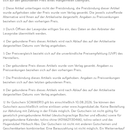
sich auf den gebundenen Preis eines mangelfreien Exemplars.
Diese Artikel unterliegen nicht der Preisbindung, die Preisbindung dieser Artikel
2
wurde aufgehoben oder der Preis wurde vom Verlag gesenkt. Die jeweils zutreffende
Alternative wird Ihnen auf der Artikelseite dargestellt. Angaben zu Preissenkungen
beziehen sich auf den vorherigen Preis.
Durch Öffnen der Leseprobe willigen Sie ein, dass Daten an den Anbieter der
3
Leseprobe übermittelt werden.
Der gebundene Preis dieses Artikels wird nach Ablauf des auf der Artikelseite
4
dargestellten Datums vom Verlag angehoben.
Der Preisvergleich bezieht sich auf die unverbindliche Preisempfehlung (UVP) des
5
Herstellers.
Der gebundene Preis dieses Artikels wurde vom Verlag gesenkt. Angaben zu
6
Preissenkungen beziehen sich auf den vorherigen Preis.
Die Preisbindung dieses Artikels wurde aufgehoben. Angaben zu Preissenkungen
7
beziehen sich auf den letzten gebundenen Preis.
Der gebundene Preis dieses Artikels wird nach Ablauf des auf der Artikelseite
8
dargestellten Datums vom Verlag angehoben.
Ihr Gutschein SOMMER13 gilt bis einschließlich 10.08.2026. Sie können den
12
Gutschein ausschließlich online einlösen unter www.hugendubel.de. Keine Bestellung
zur Abholung mit Zahlung in der Filiale möglich. Der Gutschein ist nicht gültig für
gesetzlich preisgebundene Artikel (deutschsprachige Bücher und eBooks) sowie für
preisgebundene Kalender, tolino shine (4016621130466), tolino select und das
Hugendubel Hörbuch Abo. Der Gutschein ist nicht mit anderen Gutscheinen und
Geschenkkarten kombinierbar. Eine Barauszahlung ist nicht möglich. Ein Weiterverkauf