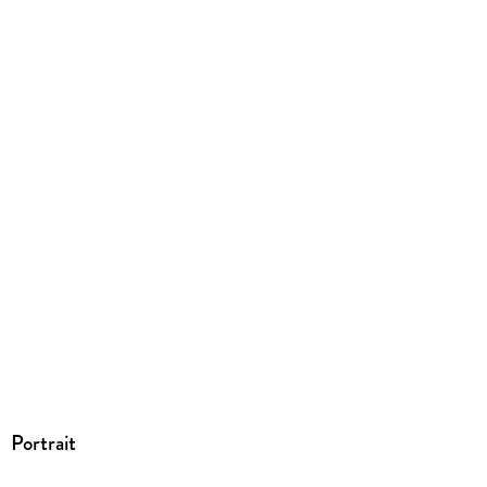
9781538774274
Portrait