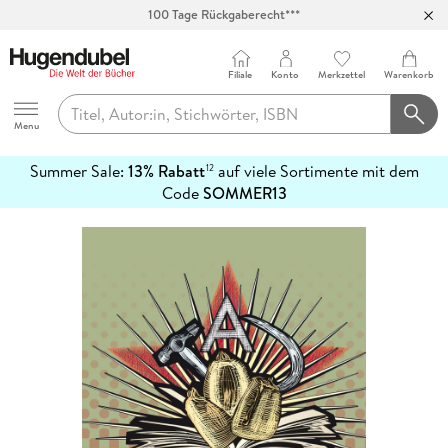
100 Tage Rückgaberecht***
Abholung in über 100 Filialen
Filiale
Konto
Merkzettel
Warenkorb
Hugendubel
Menu
Summer Sale:
13% Rabatt
auf viele Sortimente mit dem
12
mehr
Code
SOMMER13
erfahren