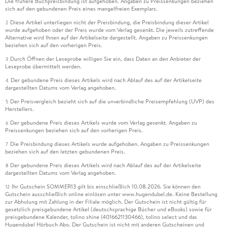
Die frühere Buchpreisbindung ist aufgehoben. Angaben zu Preissenkungen beziehen
sich auf den gebundenen Preis eines mangelfreien Exemplars.
Diese Artikel unterliegen nicht der Preisbindung, die Preisbindung dieser Artikel
2
wurde aufgehoben oder der Preis wurde vom Verlag gesenkt. Die jeweils zutreffende
Alternative wird Ihnen auf der Artikelseite dargestellt. Angaben zu Preissenkungen
beziehen sich auf den vorherigen Preis.
Durch Öffnen der Leseprobe willigen Sie ein, dass Daten an den Anbieter der
3
Leseprobe übermittelt werden.
Der gebundene Preis dieses Artikels wird nach Ablauf des auf der Artikelseite
4
dargestellten Datums vom Verlag angehoben.
Der Preisvergleich bezieht sich auf die unverbindliche Preisempfehlung (UVP) des
5
Herstellers.
Der gebundene Preis dieses Artikels wurde vom Verlag gesenkt. Angaben zu
6
Preissenkungen beziehen sich auf den vorherigen Preis.
Die Preisbindung dieses Artikels wurde aufgehoben. Angaben zu Preissenkungen
7
beziehen sich auf den letzten gebundenen Preis.
Der gebundene Preis dieses Artikels wird nach Ablauf des auf der Artikelseite
8
dargestellten Datums vom Verlag angehoben.
Ihr Gutschein SOMMER13 gilt bis einschließlich 10.08.2026. Sie können den
12
Gutschein ausschließlich online einlösen unter www.hugendubel.de. Keine Bestellung
zur Abholung mit Zahlung in der Filiale möglich. Der Gutschein ist nicht gültig für
gesetzlich preisgebundene Artikel (deutschsprachige Bücher und eBooks) sowie für
preisgebundene Kalender, tolino shine (4016621130466), tolino select und das
Hugendubel Hörbuch Abo. Der Gutschein ist nicht mit anderen Gutscheinen und