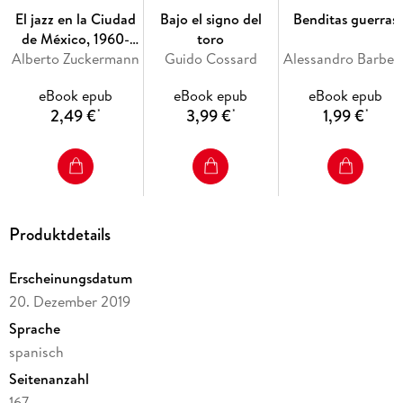
El jazz en la Ciudad
Bajo el signo del
Benditas guerras
de México, 1960-
toro
Alberto Zuckermann
1969
Guido Cossard
Alessandro Barber
eBook epub
eBook epub
eBook epub
2,49 €
3,99 €
1,99 €
*
*
*
Produktdetails
Erscheinungsdatum
20. Dezember 2019
Sprache
spanisch
Seitenanzahl
167