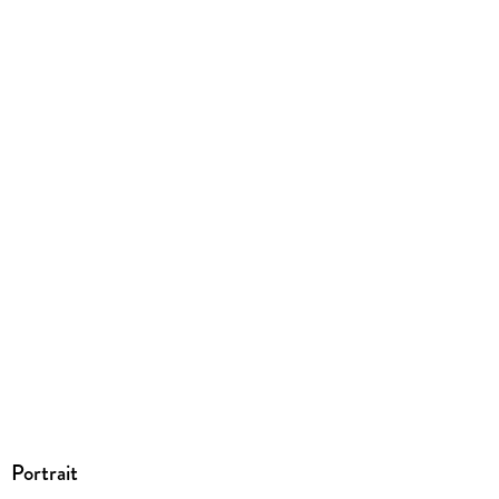
ISBN
9786071665362
Portrait