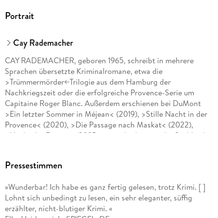
Portrait
Cay Rademacher
CAY RADEMACHER, geboren 1965, schreibt in mehrere
Sprachen übersetzte Kriminalromane, etwa die
>Trümmermörder<-Trilogie aus dem Hamburg der
Nachkriegszeit oder die erfolgreiche Provence-Serie um
Capitaine Roger Blanc. Außerdem erschienen bei DuMont
>Ein letzter Sommer in Méjean< (2019), >Stille Nacht in der
Provence< (2020), >Die Passage nach Maskat< (2022),
>Nacht der Ruinen< (2025) sowie das historische Sachbuch
>Drei Tage im September< (2023). Er lebt mit seiner Familie
bei Salon-de-Provence.
Pressestimmen
»Wunderbar! Ich habe es ganz fertig gelesen, trotz Krimi. [ ]
Lohnt sich unbedingt zu lesen, ein sehr eleganter, süffig
erzählter, nicht-blutiger Krimi. «