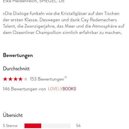
Elke Heidenreich, SPIEGEL. DE
»Die Dialoge funkeln wie die Kristallgläser auf den Tischen
der ersten Klasse. Deswegen und dank Cay Rademachers
Talent, die Zwanzigerjahre, das Meer und die Atmosphäre auf
dem Ozeanliner Champollion sinnlich erfahrbar zu machen,
ist man so richtig dabei auf der Passage nach Maskat . «
WELT AM SONNTAG
Bewertungen
»Rademacher hat einen prallen, sprachlich und
atmosphärisch überaus pointiert geschriebenen
Durchschnitt
Kriminalroman vorgelegt. Die Passage nach Maskat ist das
reine Lesevergnügen. «
15
153 Bewertungen
Volker Albers, HAMBURGER ABENDBLATT
146 Bewertungen
von
LovelyBooks
»Eine turbulente Kriminalgeschichte. «
WOHNEN &GARTEN
Übersicht
»Eine unterhaltsame, [ ] interessante und deshalb
empfehlenswerte Lektüre. «
5 Sterne
56
Sigismund von Dobschütz, SAALE ZEITUNG