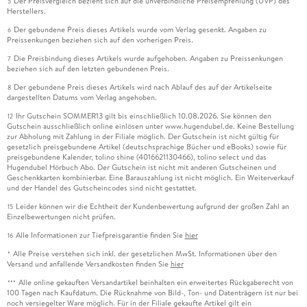
Der Preisvergleich bezieht sich auf die unverbindliche Preisempfehlung (UVP) des
5
Herstellers.
Der gebundene Preis dieses Artikels wurde vom Verlag gesenkt. Angaben zu
6
Preissenkungen beziehen sich auf den vorherigen Preis.
Die Preisbindung dieses Artikels wurde aufgehoben. Angaben zu Preissenkungen
7
beziehen sich auf den letzten gebundenen Preis.
Der gebundene Preis dieses Artikels wird nach Ablauf des auf der Artikelseite
8
dargestellten Datums vom Verlag angehoben.
Ihr Gutschein SOMMER13 gilt bis einschließlich 10.08.2026. Sie können den
12
Gutschein ausschließlich online einlösen unter www.hugendubel.de. Keine Bestellung
zur Abholung mit Zahlung in der Filiale möglich. Der Gutschein ist nicht gültig für
gesetzlich preisgebundene Artikel (deutschsprachige Bücher und eBooks) sowie für
preisgebundene Kalender, tolino shine (4016621130466), tolino select und das
Hugendubel Hörbuch Abo. Der Gutschein ist nicht mit anderen Gutscheinen und
Geschenkkarten kombinierbar. Eine Barauszahlung ist nicht möglich. Ein Weiterverkauf
und der Handel des Gutscheincodes sind nicht gestattet.
Leider können wir die Echtheit der Kundenbewertung aufgrund der großen Zahl an
15
Einzelbewertungen nicht prüfen.
Alle Informationen zur Tiefpreisgarantie finden Sie
hier
16
Alle Preise verstehen sich inkl. der gesetzlichen MwSt. Informationen über den
*
Versand und anfallende Versandkosten finden Sie
hier
Alle online gekauften Versandartikel beinhalten ein erweitertes Rückgaberecht von
***
100 Tagen nach Kaufdatum. Die Rücknahme von Bild-, Ton- und Datenträgern ist nur bei
noch versiegelter Ware möglich. Für in der Filiale gekaufte Artikel gilt ein