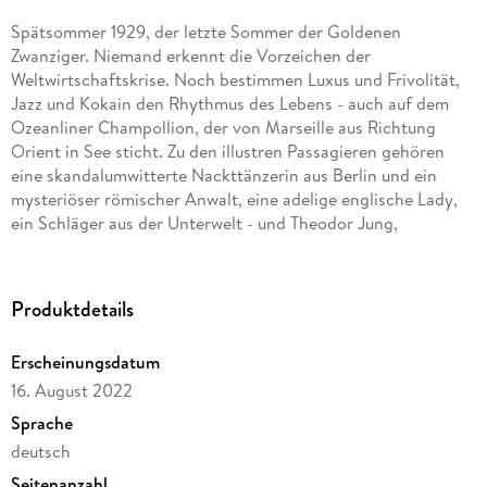
Spätsommer 1929, der letzte Sommer der Goldenen
Zwanziger. Niemand erkennt die Vorzeichen der
Weltwirtschaftskrise. Noch bestimmen Luxus und Frivolität,
Jazz und Kokain den Rhythmus des Lebens - auch auf dem
Ozeanliner Champollion, der von Marseille aus Richtung
Orient in See sticht. Zu den illustren Passagieren gehören
eine skandalumwitterte Nackttänzerin aus Berlin und ein
mysteriöser römischer Anwalt, eine adelige englische Lady,
ein Schläger aus der Unterwelt - und Theodor Jung,
Kriegsveteran und Fotoreporter der Berliner Illustrirten. Er
soll eine Reportage über die Reise machen. Seine Frau Dora
begleitet ihn. Sie entstammt der Hamburger
Produktdetails
Kaufmannsfamilie Rosterg, die nach Maskat reist, um mit den
sagenhaften Gewürzen Arabiens zu handeln. Theodor hofft,
Erscheinungsdatum
dass die abenteuerliche Passage die Leidenschaft in ihrer Ehe
16. August 2022
neu entfacht. Doch Doras Familie verachtet ihn, und Bertold
Lüttgen, der intrigante Prokurist der Firma, hat selbst ein
Sprache
Auge auf die Tochter seines Chefs geworfen. Als Dora nach
deutsch
wenigen Tagen spurlos verschwindet, wird die Reise für
Seitenanzahl
Theodor zum Albtraum - denn nicht nur die Rostergs, auch