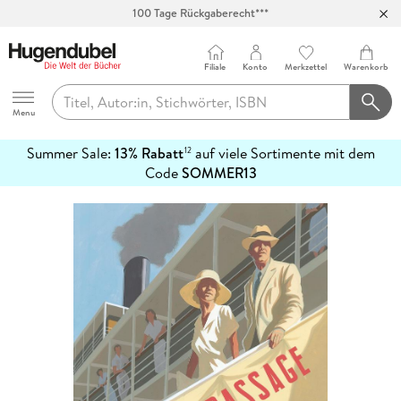
100 Tage Rückgaberecht***
Abholung in über 100 Filialen
Filiale
Konto
Merkzettel
Warenkorb
Hugendubel
Menu
Summer Sale:
13% Rabatt
auf viele Sortimente mit dem
12
mehr
Code
SOMMER13
erfahren