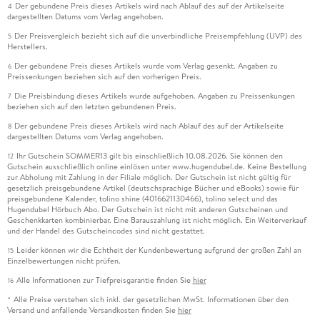
Der gebundene Preis dieses Artikels wird nach Ablauf des auf der Artikelseite
4
dargestellten Datums vom Verlag angehoben.
Der Preisvergleich bezieht sich auf die unverbindliche Preisempfehlung (UVP) des
5
Herstellers.
Der gebundene Preis dieses Artikels wurde vom Verlag gesenkt. Angaben zu
6
Preissenkungen beziehen sich auf den vorherigen Preis.
Die Preisbindung dieses Artikels wurde aufgehoben. Angaben zu Preissenkungen
7
beziehen sich auf den letzten gebundenen Preis.
Der gebundene Preis dieses Artikels wird nach Ablauf des auf der Artikelseite
8
dargestellten Datums vom Verlag angehoben.
Ihr Gutschein SOMMER13 gilt bis einschließlich 10.08.2026. Sie können den
12
Gutschein ausschließlich online einlösen unter www.hugendubel.de. Keine Bestellung
zur Abholung mit Zahlung in der Filiale möglich. Der Gutschein ist nicht gültig für
gesetzlich preisgebundene Artikel (deutschsprachige Bücher und eBooks) sowie für
preisgebundene Kalender, tolino shine (4016621130466), tolino select und das
Hugendubel Hörbuch Abo. Der Gutschein ist nicht mit anderen Gutscheinen und
Geschenkkarten kombinierbar. Eine Barauszahlung ist nicht möglich. Ein Weiterverkauf
und der Handel des Gutscheincodes sind nicht gestattet.
Leider können wir die Echtheit der Kundenbewertung aufgrund der großen Zahl an
15
Einzelbewertungen nicht prüfen.
Alle Informationen zur Tiefpreisgarantie finden Sie
hier
16
Alle Preise verstehen sich inkl. der gesetzlichen MwSt. Informationen über den
*
Versand und anfallende Versandkosten finden Sie
hier