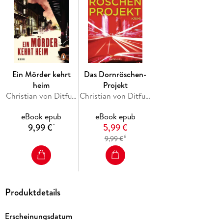
zurück.
Die Okerstraßen-WG stößt auf einen Sumpf der Korruption.
Spekulanten, Politiker und Bürokraten schieben sich die
Beute zu. Als die WG dem Mörder nahekommt, schlägt er
zurück. Brutal und gnadenlos.
Ein Mörder kehrt
Das Dornröschen-
heim
Projekt
Christian von Ditfurth
Christian von Ditfurth
eBook epub
eBook epub
9,99 €
5,99 €
*
6
9,99 €
Produktdetails
Erscheinungsdatum