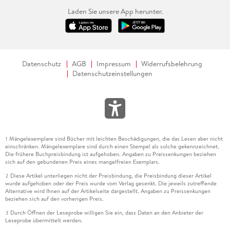
Laden Sie unsere App herunter.
Datenschutz
AGB
Impressum
Widerrufsbelehrung
Datenschutzeinstellungen
Mängelexemplare sind Bücher mit leichten Beschädigungen, die das Lesen aber nicht
1
einschränken. Mängelexemplare sind durch einen Stempel als solche gekennzeichnet.
Die frühere Buchpreisbindung ist aufgehoben. Angaben zu Preissenkungen beziehen
sich auf den gebundenen Preis eines mangelfreien Exemplars.
Diese Artikel unterliegen nicht der Preisbindung, die Preisbindung dieser Artikel
2
wurde aufgehoben oder der Preis wurde vom Verlag gesenkt. Die jeweils zutreffende
Alternative wird Ihnen auf der Artikelseite dargestellt. Angaben zu Preissenkungen
beziehen sich auf den vorherigen Preis.
Durch Öffnen der Leseprobe willigen Sie ein, dass Daten an den Anbieter der
3
Leseprobe übermittelt werden.