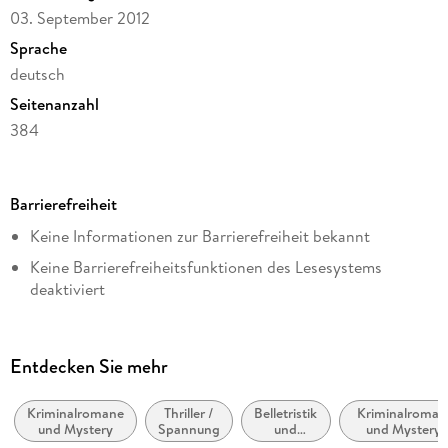
03. September 2012
Sprache
deutsch
Seitenanzahl
384
Dateigröße
1,99 MB
Barrierefreiheit
Reihe
Keine Informationen zur Barrierefreiheit bekannt
Die Dornröschen-Reihe, 2
Keine Barrierefreiheitsfunktionen des Lesesystems
Autor/Autorin
deaktiviert
Christian von Ditfurth
Weitere Hinweise:
Verlag/Hersteller
https://www.penguin.de/barrierefreiheit,
Penguin Random House
Entdecken Sie mehr
barrierefreiheit@penguinrandomhouse.de
Kopierschutz
mit Wasserzeichen versehen
Kriminalromane
Thriller /
Belletristik
Kriminalroman
und Mystery
Spannung
und
und Mystery:
Family Sharing
verwandte
Privatdetektiv 