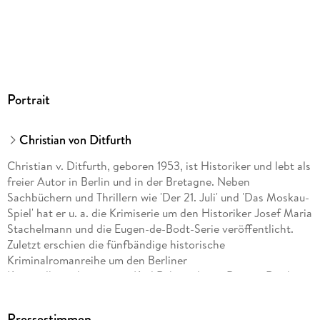
Portrait
Christian von Ditfurth
Christian v. Ditfurth, geboren 1953, ist Historiker und lebt als
freier Autor in Berlin und in der Bretagne. Neben
Sachbüchern und Thrillern wie 'Der 21. Juli' und 'Das Moskau-
Spiel' hat er u. a. die Krimiserie um den Historiker Josef Maria
Stachelmann und die Eugen-de-Bodt-Serie veröffentlicht.
Zuletzt erschien die fünfbändige historische
Kriminalromanreihe um den Berliner
Kriminalhauptkommissar Karl Raben, die im Dritten Reich
beginnt und in der Bundesrepublik endet.
Pressestimmen