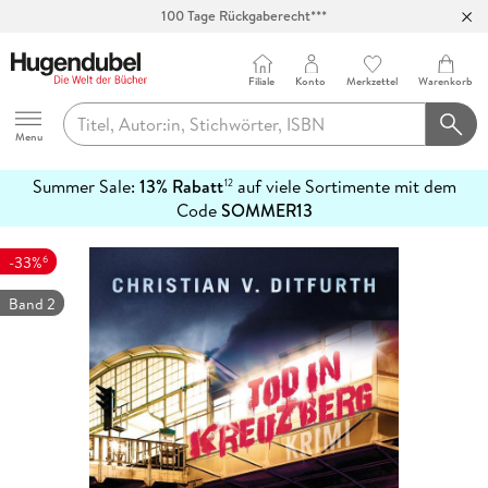
100 Tage Rückgaberecht***
Abholung in über 100 Filialen
Filiale
Konto
Merkzettel
Warenkorb
Hugendubel
Menu
Summer Sale:
13% Rabatt
auf viele Sortimente mit dem
12
mehr
Code
SOMMER13
erfahren
6
-33%
Band 2