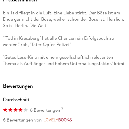
Ein Taxi fliegt in die Luft. Eine Liebe stirbt. Der Böse ist am
Ende gar nicht der Böse, weil er schon der Böse ist. Herrlich.
So ist Berlin. Die Welt
""Tod in Kreuzberg" hat alle Chancen ein Erfolgsbuch zu
werden." rbb, "Täter-Opfer-Polizei"
"Gutes Lese-Kino mit einem gesellschaftlich relevanten
Thema als Aufhänger und hohem Unterhaltungsfaktor." krimi-
couch. de
"Ein fesselnder Krimi mit schrägen Typen und einer auch mal
Bewertungen
selbstironischen Berlin-Nostalgie." Wiener Zeitung
Durchschnitt
15
6 Bewertungen
6 Bewertungen
von
LovelyBooks