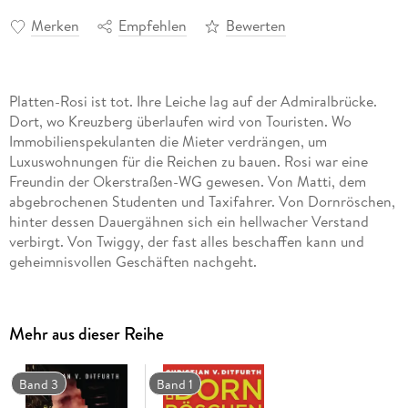
Merken
Empfehlen
Bewerten
Platten-Rosi ist tot. Ihre Leiche lag auf der Admiralbrücke.
Dort, wo Kreuzberg überlaufen wird von Touristen. Wo
Immobilienspekulanten die Mieter verdrängen, um
Luxuswohnungen für die Reichen zu bauen. Rosi war eine
Freundin der Okerstraßen-WG gewesen. Von Matti, dem
abgebrochenen Studenten und Taxifahrer. Von Dornröschen,
hinter dessen Dauergähnen sich ein hellwacher Verstand
verbirgt. Von Twiggy, der fast alles beschaffen kann und
geheimnisvollen Geschäften nachgeht.
Die Polizei behauptet, den Mord aufgeklärt zu haben, und
erschießt den Tatverdächtigen auf der Flucht. Doch
Dornröschen weiß, dass Rosi Machenschaften der Kolding
Mehr aus dieser Reihe
AG aufgedeckt hat, jenes Immobilienhais, der den halben
Gräfekiez aufgekauft hat. Rosi führte in einer Bürgerinitiative
den verlorenen Kampf gegen die 'Aufwertung von
Band 3
Band 1
Wohnraum'. Sie schreckte vor militanten Aktionen nicht