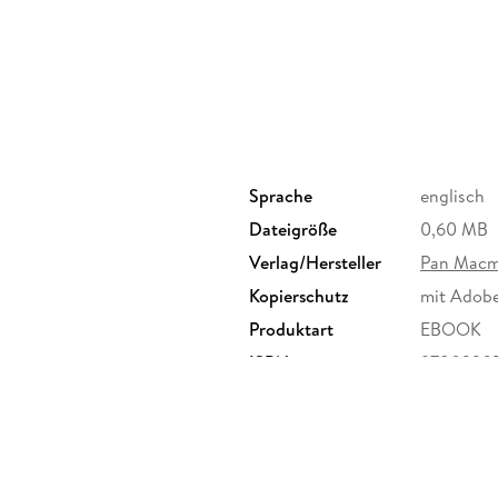
As the unknown assassins close in on Harms, e
into the web. His younger brother is already a
truth and the chance of a future, he will never
running out. Their enemy is buried deep withi
protecting the truth . . .
Sprache
englisch
Dateigröße
0,60 MB
Verlag/Hersteller
Pan Macm
Kopierschutz
mit Adob
Produktart
EBOOK
ISBN
9780330