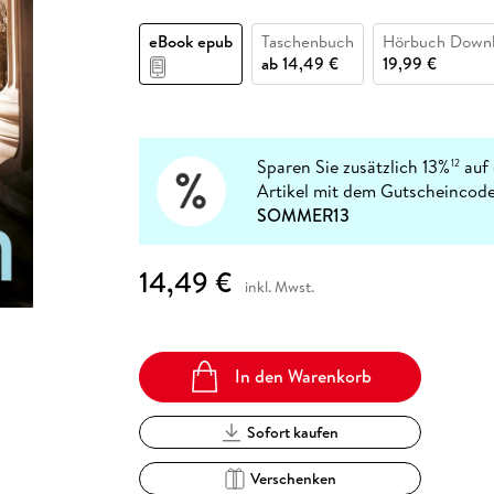
Fremdsprachige Bücher
n Lernhilfen
 Jugendbücher
eiber
Hörbuch Downloads im Bundle
cher
 Vergleich
 Puzzlezubehör
Lernen
New Adult
STABILO
Taschenbücher
eBook epub
Taschenbuch
Hörbuch Down
hilfen
hriller
 Backen
er
lender
Ratgeber
ab
14,49 €
19,99 €
op
hriller
Romance
Sachbücher
precher:innen
Science Fiction
Sparen Sie zusätzlich 13%
auf 
12
Artikel mit dem Gutscheincode
Fremdsprachige Bücher
SOMMER13
14,49 €
inkl. Mwst.
In den Warenkorb
Sofort kaufen
Verschenken