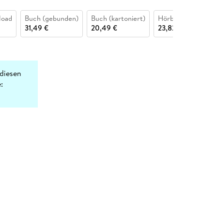
load
Buch (gebunden)
Buch (kartoniert)
Hörbuch CD
31,49 €
20,49 €
23,82 €
diesen
: