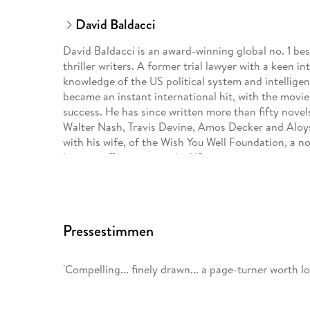
David Baldacci
David Baldacci is an award-winning global no. 1 bes
thriller writers. A former trial lawyer with a keen int
knowledge of the US political system and intelligen
became an instant international hit, with the movie
success. He has since written more than fifty novels
Walter Nash, Travis Devine, Amos Decker and Aloysi
with his wife, of the Wish You Well Foundation, a n
literacy efforts across the US.
Killer twists. Heroes to believe in. Trust Baldacci.
Pressestimmen
'Compelling... finely drawn... a page-turner worth 