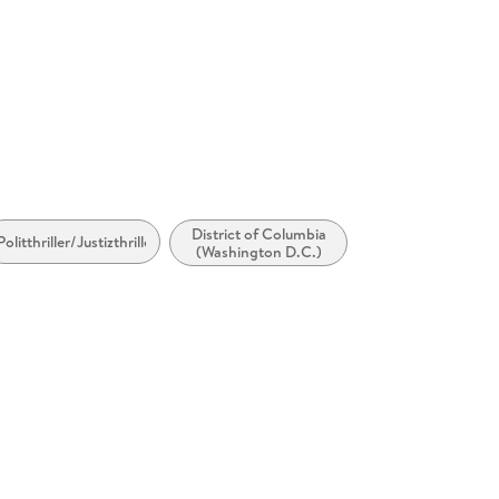
möglich
llan. com
District of Columbia
Politthriller/Justizthriller
(Washington D.C.)