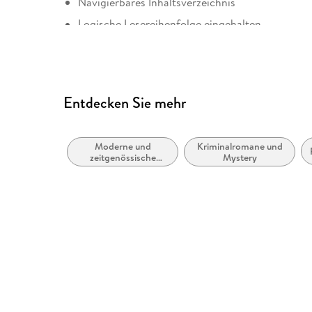
Navigierbares Inhaltsverzeichnis
Logische Lesereihenfolge eingehalten
Navigation über vorherige/nächste Abschnitte 
Alle Texte können angepasst werden
Entspricht der Vorgabe WCAG v2.0
Entdecken Sie mehr
Entspricht der Vorgabe WCAG Level AAA
Weitere Hinweise: panmac. accessibility@macmi
Moderne und
Kriminalromane und
zeitgenössische
Mystery
Belletristik: allgemein
und literarisch