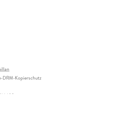
x-cop turned criminal attorney John Fiske is drawn
 victim, the woman he loves is under threat. For the
 give up the fight. But for both men time is already
n the system and completely ruthless when
illan
e-DRM-Kopierschutz
514408