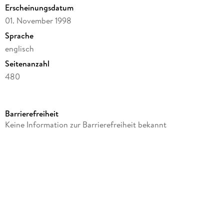
Erscheinungsdatum
01. November 1998
Sprache
englisch
Seitenanzahl
480
Autor/Autorin
David Baldacci
Barrierefreiheit
Verlag/Hersteller
Keine Information zur Barrierefreiheit bekannt
Hachette Book Group USA
Produktart
gebunden
Gewicht
857 g
Größe (L/B/H)
238/158/36 mm