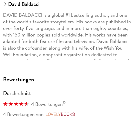
David Baldacci
DAVID BALDACCI is a global #1 bestselling author, and one
of the world's favorite storytellers. His books are published in
over forty-five languages and in more than eighty countries,
with 150 million copies sold worldwide. His works have been
adapted for both feature film and television. David Baldacci
is also the cofounder, along with his wife, of the Wish You
Well Foundation, a nonprofit organization dedicated to
supporting literacy efforts across America. Still a resident of
his native Virginia, he invites you to visit him at
DavidBaldacci.com and his foundation at
Bewertungen
WishYouWellFoundation.org.
Durchschnitt
15
4 Bewertungen
4 Bewertungen
von
LovelyBooks