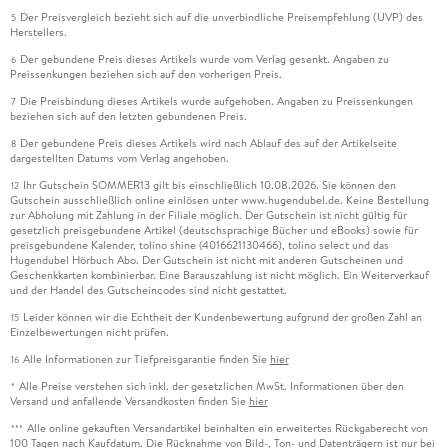
Der Preisvergleich bezieht sich auf die unverbindliche Preisempfehlung (UVP) des
5
Herstellers.
Der gebundene Preis dieses Artikels wurde vom Verlag gesenkt. Angaben zu
6
Preissenkungen beziehen sich auf den vorherigen Preis.
Die Preisbindung dieses Artikels wurde aufgehoben. Angaben zu Preissenkungen
7
beziehen sich auf den letzten gebundenen Preis.
Der gebundene Preis dieses Artikels wird nach Ablauf des auf der Artikelseite
8
dargestellten Datums vom Verlag angehoben.
Ihr Gutschein SOMMER13 gilt bis einschließlich 10.08.2026. Sie können den
12
Gutschein ausschließlich online einlösen unter www.hugendubel.de. Keine Bestellung
zur Abholung mit Zahlung in der Filiale möglich. Der Gutschein ist nicht gültig für
gesetzlich preisgebundene Artikel (deutschsprachige Bücher und eBooks) sowie für
preisgebundene Kalender, tolino shine (4016621130466), tolino select und das
Hugendubel Hörbuch Abo. Der Gutschein ist nicht mit anderen Gutscheinen und
Geschenkkarten kombinierbar. Eine Barauszahlung ist nicht möglich. Ein Weiterverkauf
und der Handel des Gutscheincodes sind nicht gestattet.
Leider können wir die Echtheit der Kundenbewertung aufgrund der großen Zahl an
15
Einzelbewertungen nicht prüfen.
Alle Informationen zur Tiefpreisgarantie finden Sie
hier
16
Alle Preise verstehen sich inkl. der gesetzlichen MwSt. Informationen über den
*
Versand und anfallende Versandkosten finden Sie
hier
Alle online gekauften Versandartikel beinhalten ein erweitertes Rückgaberecht von
***
100 Tagen nach Kaufdatum. Die Rücknahme von Bild-, Ton- und Datenträgern ist nur bei