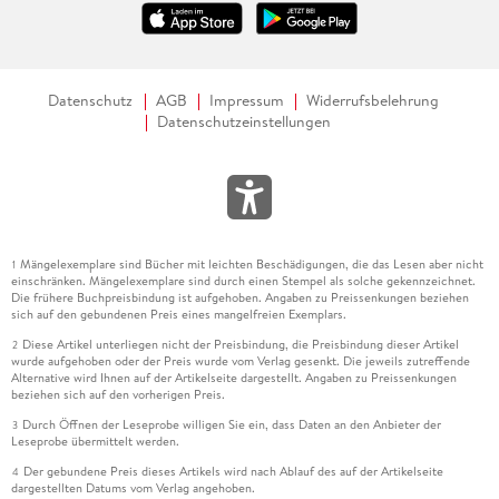
Datenschutz
AGB
Impressum
Widerrufsbelehrung
Datenschutzeinstellungen
Mängelexemplare sind Bücher mit leichten Beschädigungen, die das Lesen aber nicht
1
einschränken. Mängelexemplare sind durch einen Stempel als solche gekennzeichnet.
Die frühere Buchpreisbindung ist aufgehoben. Angaben zu Preissenkungen beziehen
sich auf den gebundenen Preis eines mangelfreien Exemplars.
Diese Artikel unterliegen nicht der Preisbindung, die Preisbindung dieser Artikel
2
wurde aufgehoben oder der Preis wurde vom Verlag gesenkt. Die jeweils zutreffende
Alternative wird Ihnen auf der Artikelseite dargestellt. Angaben zu Preissenkungen
beziehen sich auf den vorherigen Preis.
Durch Öffnen der Leseprobe willigen Sie ein, dass Daten an den Anbieter der
3
Leseprobe übermittelt werden.
Der gebundene Preis dieses Artikels wird nach Ablauf des auf der Artikelseite
4
dargestellten Datums vom Verlag angehoben.