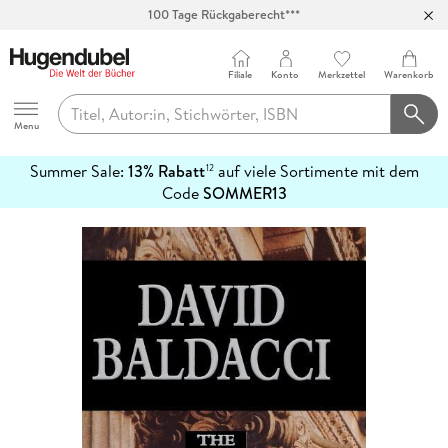
100 Tage Rückgaberecht***
Abholung in über 100 Filialen
Filiale
Konto
Merkzettel
Warenkorb
Hugendubel
Menu
Summer Sale:
13% Rabatt
auf viele Sortimente mit dem
12
mehr
Code
SOMMER13
erfahren