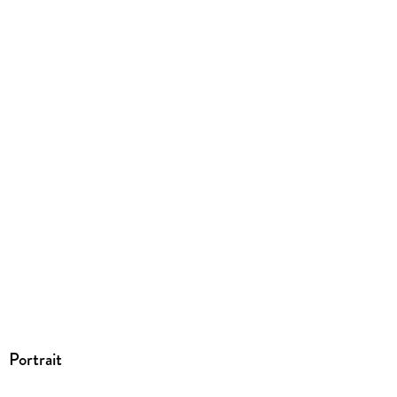
ISBN
9780446523325
Portrait