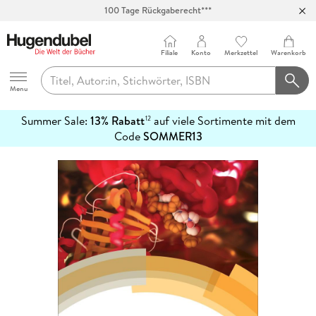
100 Tage Rückgaberecht***
Abholung in über 100 Filialen
Filiale
Konto
Merkzettel
Warenkorb
Hugendubel
Menu
Summer Sale:
13% Rabatt
auf viele Sortimente mit dem
12
mehr
Code
SOMMER13
erfahren