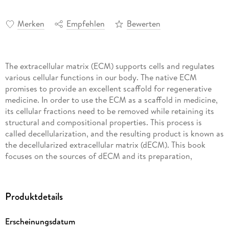
Merken
Empfehlen
Bewerten
The extracellular matrix (ECM) supports cells and regulates
various cellular functions in our body. The native ECM
promises to provide an excellent scaffold for regenerative
medicine. In order to use the ECM as a scaffold in medicine,
its cellular fractions need to be removed while retaining its
structural and compositional properties. This process is
called decellularization, and the resulting product is known as
the decellularized extracellular matrix (dECM). This book
focuses on the sources of dECM and its preparation,
characterization techniques, fabrication, and applications in
regenerative medicine and biological studies. Using this
book, the reader will gain a good foundation in the field of
Produktdetails
ECM decellularization complemented with a broad overview
of dECM characterization, ranging from structural
Erscheinungsdatum
observation and compositional assessment to immune