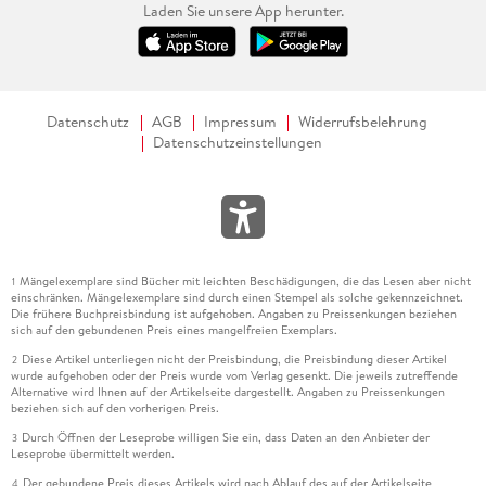
Laden Sie unsere App herunter.
Datenschutz
AGB
Impressum
Widerrufsbelehrung
Datenschutzeinstellungen
Mängelexemplare sind Bücher mit leichten Beschädigungen, die das Lesen aber nicht
1
einschränken. Mängelexemplare sind durch einen Stempel als solche gekennzeichnet.
Die frühere Buchpreisbindung ist aufgehoben. Angaben zu Preissenkungen beziehen
sich auf den gebundenen Preis eines mangelfreien Exemplars.
Diese Artikel unterliegen nicht der Preisbindung, die Preisbindung dieser Artikel
2
wurde aufgehoben oder der Preis wurde vom Verlag gesenkt. Die jeweils zutreffende
Alternative wird Ihnen auf der Artikelseite dargestellt. Angaben zu Preissenkungen
beziehen sich auf den vorherigen Preis.
Durch Öffnen der Leseprobe willigen Sie ein, dass Daten an den Anbieter der
3
Leseprobe übermittelt werden.
Der gebundene Preis dieses Artikels wird nach Ablauf des auf der Artikelseite
4