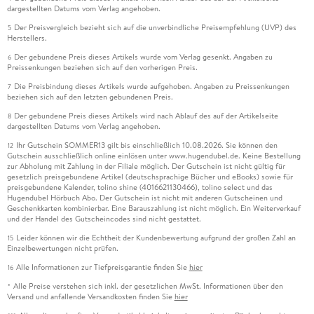
dargestellten Datums vom Verlag angehoben.
Der Preisvergleich bezieht sich auf die unverbindliche Preisempfehlung (UVP) des
5
Herstellers.
Der gebundene Preis dieses Artikels wurde vom Verlag gesenkt. Angaben zu
6
Preissenkungen beziehen sich auf den vorherigen Preis.
Die Preisbindung dieses Artikels wurde aufgehoben. Angaben zu Preissenkungen
7
beziehen sich auf den letzten gebundenen Preis.
Der gebundene Preis dieses Artikels wird nach Ablauf des auf der Artikelseite
8
dargestellten Datums vom Verlag angehoben.
Ihr Gutschein SOMMER13 gilt bis einschließlich 10.08.2026. Sie können den
12
Gutschein ausschließlich online einlösen unter www.hugendubel.de. Keine Bestellung
zur Abholung mit Zahlung in der Filiale möglich. Der Gutschein ist nicht gültig für
gesetzlich preisgebundene Artikel (deutschsprachige Bücher und eBooks) sowie für
preisgebundene Kalender, tolino shine (4016621130466), tolino select und das
Hugendubel Hörbuch Abo. Der Gutschein ist nicht mit anderen Gutscheinen und
Geschenkkarten kombinierbar. Eine Barauszahlung ist nicht möglich. Ein Weiterverkauf
und der Handel des Gutscheincodes sind nicht gestattet.
Leider können wir die Echtheit der Kundenbewertung aufgrund der großen Zahl an
15
Einzelbewertungen nicht prüfen.
Alle Informationen zur Tiefpreisgarantie finden Sie
hier
16
Alle Preise verstehen sich inkl. der gesetzlichen MwSt. Informationen über den
*
Versand und anfallende Versandkosten finden Sie
hier