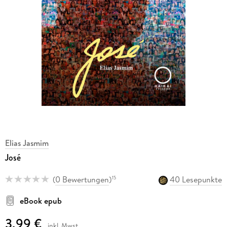
Elias Jasmim
José
(
0 Bewertungen
)
40 Lesepunkte
15
eBook epub
3,99 €
inkl. Mwst.