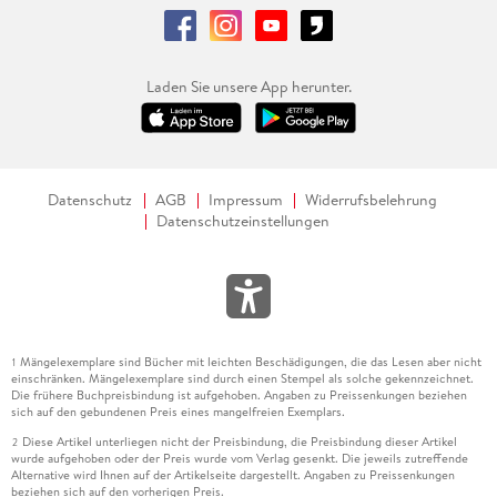
Laden Sie unsere App herunter.
Datenschutz
AGB
Impressum
Widerrufsbelehrung
Datenschutzeinstellungen
Mängelexemplare sind Bücher mit leichten Beschädigungen, die das Lesen aber nicht
1
einschränken. Mängelexemplare sind durch einen Stempel als solche gekennzeichnet.
Die frühere Buchpreisbindung ist aufgehoben. Angaben zu Preissenkungen beziehen
sich auf den gebundenen Preis eines mangelfreien Exemplars.
Diese Artikel unterliegen nicht der Preisbindung, die Preisbindung dieser Artikel
2
wurde aufgehoben oder der Preis wurde vom Verlag gesenkt. Die jeweils zutreffende
Alternative wird Ihnen auf der Artikelseite dargestellt. Angaben zu Preissenkungen
beziehen sich auf den vorherigen Preis.