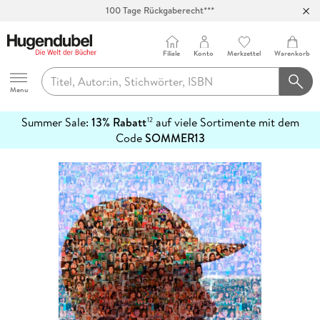
100 Tage Rückgaberecht***
Abholung in über 100 Filialen
Filiale
Konto
Merkzettel
Warenkorb
Hugendubel
Menu
Summer Sale:
13% Rabatt
auf viele Sortimente mit dem
12
mehr
Code
SOMMER13
erfahren