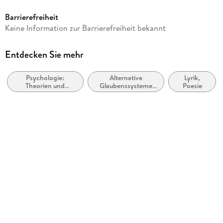
4,39 MB
Barrierefreiheit
Autor/Autorin
Keine Information zur Barrierefreiheit bekannt
Elias Jasmim
Verlag/Hersteller
Entdecken Sie mehr
Haikai Editora
Psychologie:
Alternative
Lyrik,
Kopierschutz
Theorien und
Glaubenssysteme
Poesie
mit Adobe-DRM-Kopierschutz
Denkschulen
und spirituelle
Weltanschauungen
Family Sharing
Ja
Produktart
EBOOK
Dateiformat
EPUB
ISBN
9786586334371