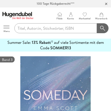
100 Tage Rückgaberecht***
Abholung in über 100 Filialen
Filiale
Konto
Merkzettel
Warenkorb
Hugendubel
Menu
Summer Sale:
13% Rabatt
auf viele Sortimente mit dem
12
mehr
Code
SOMMER13
erfahren
Band 3