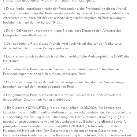
sich auf den gebundenen Preis eines mangelfreien Exemplars.
Diese Artikel unterliegen nicht der Preisbindung, die Preisbindung dieser Artikel
2
wurde aufgehoben oder der Preis wurde vom Verlag gesenkt. Die jeweils zutreffende
Alternative wird Ihnen auf der Artikelseite dargestellt. Angaben zu Preissenkungen
beziehen sich auf den vorherigen Preis.
Durch Öffnen der Leseprobe willigen Sie ein, dass Daten an den Anbieter der
3
Leseprobe übermittelt werden.
Der gebundene Preis dieses Artikels wird nach Ablauf des auf der Artikelseite
4
dargestellten Datums vom Verlag angehoben.
Der Preisvergleich bezieht sich auf die unverbindliche Preisempfehlung (UVP) des
5
Herstellers.
Der gebundene Preis dieses Artikels wurde vom Verlag gesenkt. Angaben zu
6
Preissenkungen beziehen sich auf den vorherigen Preis.
Die Preisbindung dieses Artikels wurde aufgehoben. Angaben zu Preissenkungen
7
beziehen sich auf den letzten gebundenen Preis.
Der gebundene Preis dieses Artikels wird nach Ablauf des auf der Artikelseite
8
dargestellten Datums vom Verlag angehoben.
Ihr Gutschein SOMMER13 gilt bis einschließlich 10.08.2026. Sie können den
12
Gutschein ausschließlich online einlösen unter www.hugendubel.de. Keine Bestellung
zur Abholung mit Zahlung in der Filiale möglich. Der Gutschein ist nicht gültig für
gesetzlich preisgebundene Artikel (deutschsprachige Bücher und eBooks) sowie für
preisgebundene Kalender, tolino shine (4016621130466), tolino select und das
Hugendubel Hörbuch Abo. Der Gutschein ist nicht mit anderen Gutscheinen und
Geschenkkarten kombinierbar. Eine Barauszahlung ist nicht möglich. Ein Weiterverkauf