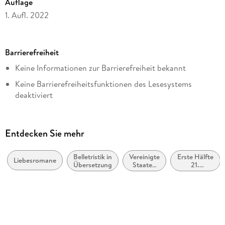
Auflage
1. Aufl. 2022
Seitenanzahl
480
Barrierefreiheit
Dateigröße
Keine Informationen zur Barrierefreiheit bekannt
2,83 MB
Keine Barrierefreiheitsfunktionen des Lesesystems
Altersempfehlung
deaktiviert
ab 16 Jahre
Navigierbares Inhaltsverzeichnis
Reihe
Logische Lesereihenfolge eingehalten
Only Love, 3
Entdecken Sie mehr
Inhalt auch ohne Farbwahrnehmung verständlich
Autor/Autorin
dargestellt
Emma Scott
Belletristik in
Vereinigte
Erste Hälfte
Liebesromane
Übersetzung
Staaten
21.
Alle Texte können angepasst werden
Übersetzung
von
Jahrhundert
Amerika,
(ca. 2000
Inka Marter
USA
bis ca.
2050)
Verlag/Hersteller
LYX.digital