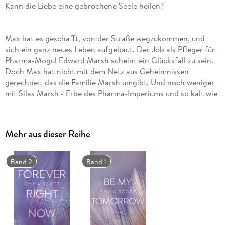
Kann die Liebe eine gebrochene Seele heilen?
Max hat es geschafft, von der Straße wegzukommen, und
sich ein ganz neues Leben aufgebaut. Der Job als Pfleger für
Pharma-Mogul Edward Marsh scheint ein Glücksfall zu sein.
Doch Max hat nicht mit dem Netz aus Geheimnissen
gerechnet, das die Familie Marsh umgibt. Und noch weniger
mit Silas Marsh - Erbe des Pharma-Imperiums und so kalt wie
Eis. Aber Max sieht den Schmerz und den Selbsthass in
seinen Augen - sieht, wie er sich verzweifelt gegen die
Gefühle wehrt, die zwischen ihnen aufkeimen. Doch nur,
Mehr aus dieser Reihe
wenn Silas zu seinem wahren Selbst steht, hat ihre Liebe eine
Chance.
Band 2
Band 1
"Mein Herz ist so voller Gefühle, dass ich es kaum
beschreiben kann. Jedes Mal, wenn ich ein Buch von Emma
Scott beende, brauche ich Tage, um all die Emotionen in
Worte zu fassen."
TBB SISTERHOOD