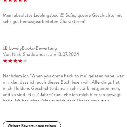
Mein absolutes Lieblingsbuch!!! Süße, queere Geschichte mit
sehr gut herausgearbeiteten Charakteren!
LovelyBooks-Bewertung
Von Nick_Shadowheart
am
13.07.2024
Nachdem ich "When you come back to me" gelesen habe, war
mir klar, dass ich auch dieses Buch lesen will. Allerdings hat
mich Holdens Geschichte damals sehr stark mitgenommen,
und so sind jetzt 2 Jahre? rum, ehe ich mich hier ran gewagt
habe. Ich brauchte Zeit um mich dem Thema erneut zu
stellen.Auch dieses Buch hat mich stark berührt und war so
eindringlich, heftig, dass mir mehrfach die Tränen kamen.Ich
fand gut, dass für Silas und Holden aber zwei
unterschiedliche Ansätze gewählt wurden. Beide gehen mit
Weitere Bewertungen zeigen