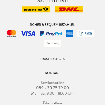
vorstellen, etwas Neues anzufangen. Ich brauche einfach ein
ZUGESTELLT DURCH
wenig Zeit. Auch wenn ich weiß, dass ich meist dann doch
etwas leichteres anfange. Aber das Buch im Hintergrund
noch nachhallt.
SICHER & BEQUEM BEZAHLEN
TRUSTED SHOPS
KONTAKT
Servicehotline
089 - 30 75 79 00
Mo. - Sa. 9.00 - 18.00 Uhr
Filialhotline