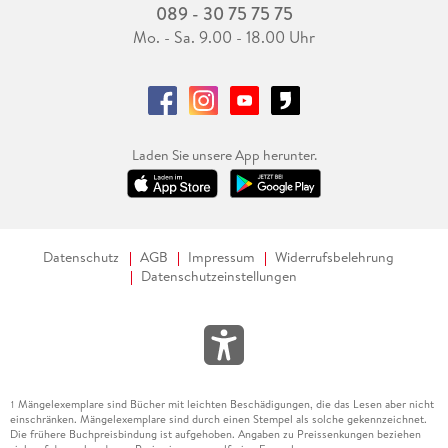
089 - 30 75 75 75
Mo. - Sa. 9.00 - 18.00 Uhr
Laden Sie unsere App herunter.
Datenschutz
AGB
Impressum
Widerrufsbelehrung
Datenschutzeinstellungen
Mängelexemplare sind Bücher mit leichten Beschädigungen, die das Lesen aber nicht
1
einschränken. Mängelexemplare sind durch einen Stempel als solche gekennzeichnet.
Die frühere Buchpreisbindung ist aufgehoben. Angaben zu Preissenkungen beziehen