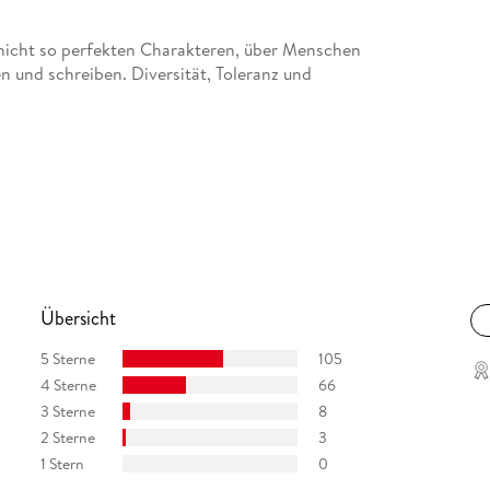
nicht so perfekten Charakteren, über Menschen
n und schreiben. Diversität, Toleranz und
Übersicht
5 Sterne
105
4 Sterne
66
3 Sterne
8
2 Sterne
3
1 Stern
0