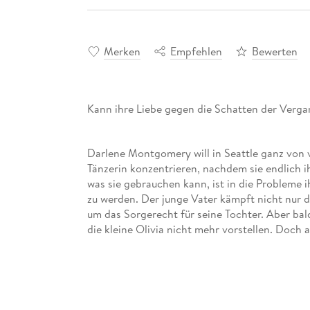
Merken
Empfehlen
Bewerten
Kann ihre Liebe gegen die Schatten der Verg
Darlene Montgomery will in Seattle ganz von v
Tänzerin konzentrieren, nachdem sie endlich 
was sie gebrauchen kann, ist in die Probleme
zu werden. Der junge Vater kämpft nicht nur 
um das Sorgerecht für seine Tochter. Aber ba
die kleine Olivia nicht mehr vorstellen. Doch
Sawyers Aussichten bedroht, sein Kind behalte
Probe gestellt . . .
"Emotional, brillant, wunderschön!"
BEWARE 