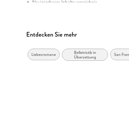
Navigierbares Inhaltsverzeichnis
Logische Lesereihenfolge eingehalten
Inhalt auch ohne Farbwahrnehmung verständlich
Alle Texte können angepasst werden
Entdecken Sie mehr
Belletristik in
Liebesromane
San Fran
Übersetzung