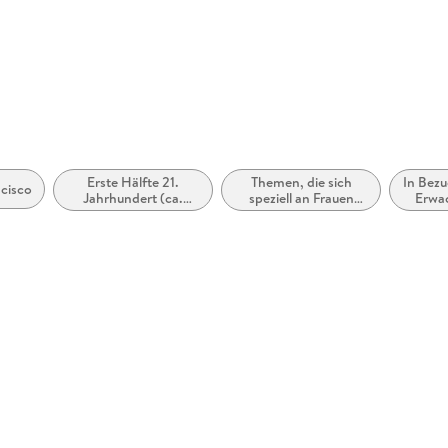
 dargestellt
Erste Hälfte 21.
Themen, die sich
In Bezu
cisco
Jahrhundert (ca.
speziell an Frauen
Erwa
2000 bis ca. 2050)
und/oder Mädchen
(N
richten