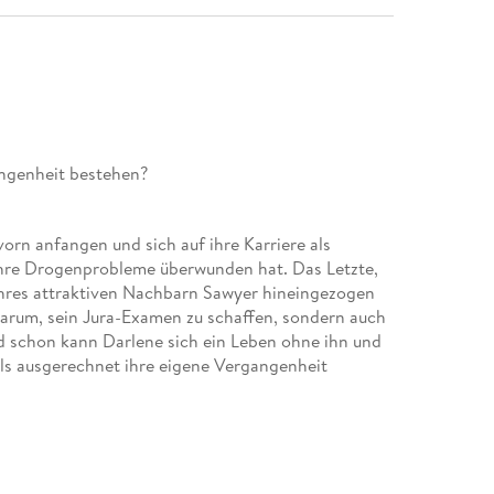
angenheit bestehen?
orn anfangen und sich auf ihre Karriere als
ihre Drogenprobleme überwunden hat. Das Letzte,
 ihres attraktiven Nachbarn Sawyer hineingezogen
darum, sein Jura-Examen zu schaffen, sondern auch
ld schon kann Darlene sich ein Leben ohne ihn und
 als ausgerechnet ihre eigene Vergangenheit
n zu dürfen, wird ihre Beziehung auf eine harte
OF THE READER