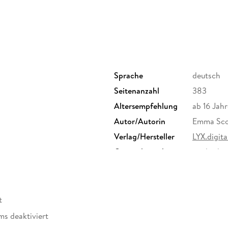
Sprache
deutsch
Seitenanzahl
383
Altersempfehlung
ab 16 Jahr
Autor/Autorin
Emma Sco
Verlag/Hersteller
LYX.digita
Originalsprache
englisch
Family Sharing
Ja
Dateiformat
EPUB
t
ms deaktiviert