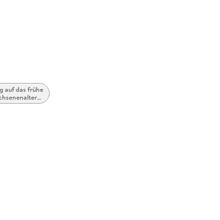
g auf das frühe
chsenenalter
ew Adult)