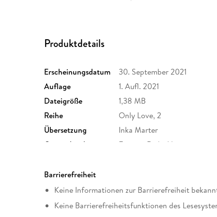
Produktdetails
Erscheinungsdatum
30. September 2021
Auflage
1. Aufl. 2021
Dateigröße
1,38 MB
Reihe
Only Love, 2
Übersetzung
Inka Marter
Originaltitel
Forever Right Now
Kopierschutz
mit Wasserzeichen versehen
Produktart
EBOOK
Barrierefreiheit
ISBN
9783736315655
Keine Informationen zur Barrierefreiheit bekann
Keine Barrierefreiheitsfunktionen des Lesesyste