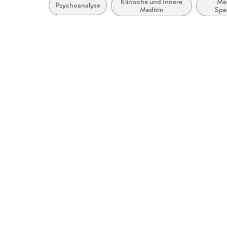
Klinische und Innere
Med
Psychoanalyse
Medizin
Spe