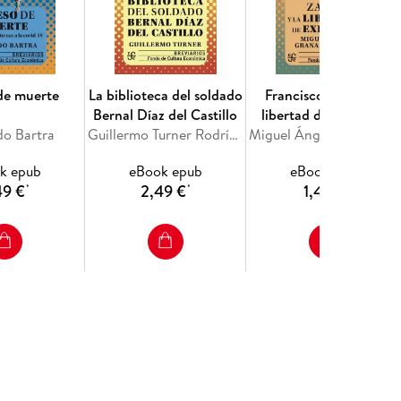
de muerte
La biblioteca del soldado
Francisco Zarco y la
Bernal Díaz del Castillo
libertad de expresión
o Bartra
Guillermo Turner Rodríguez
Miguel Ángel Gran
k epub
eBook epub
eBook epub
49 €
2,49 €
1,49 €
*
*
*