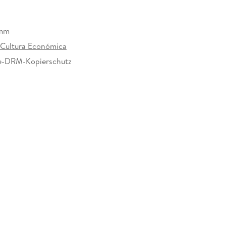
omm
Cultura Económica
e-DRM-Kopierschutz
70441