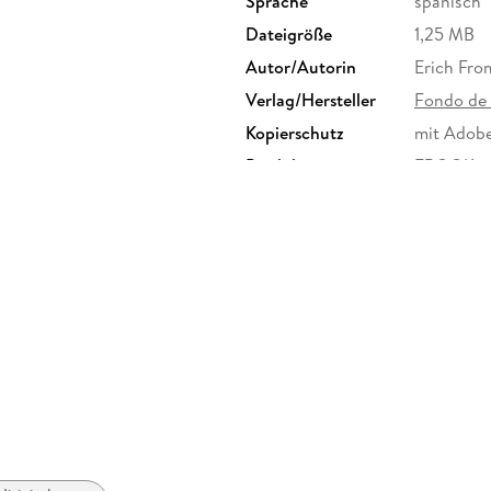
Sprache
spanisch
Dateigröße
1,25 MB
Autor/Autorin
Erich Fr
Verlag/Hersteller
Fondo de 
Kopierschutz
mit Adob
Produktart
EBOOK
ISBN
97860716