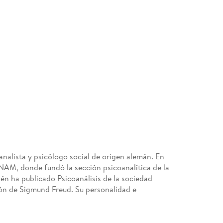
alista y psicólogo social de origen alemán. En
UNAM, donde fundó la sección psicoanalítica de la
én ha publicado Psicoanálisis de la sociedad
ón de Sigmund Freud. Su personalidad e