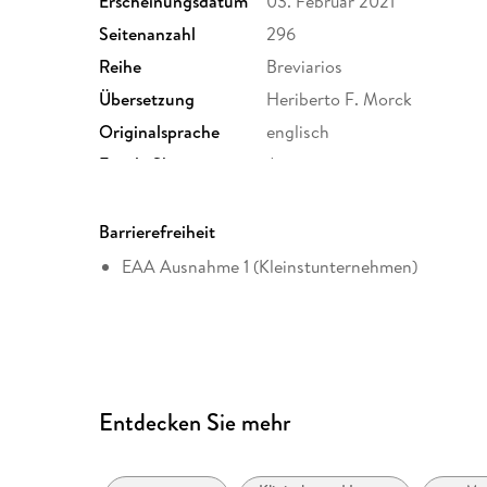
Erscheinungsdatum
03. Februar 2021
Seitenanzahl
296
Reihe
Breviarios
Übersetzung
Heriberto F. Morck
Originalsprache
englisch
Family Sharing
Ja
Dateiformat
EPUB
Barrierefreiheit
EAA Ausnahme 1 (Kleinstunternehmen)
Entdecken Sie mehr