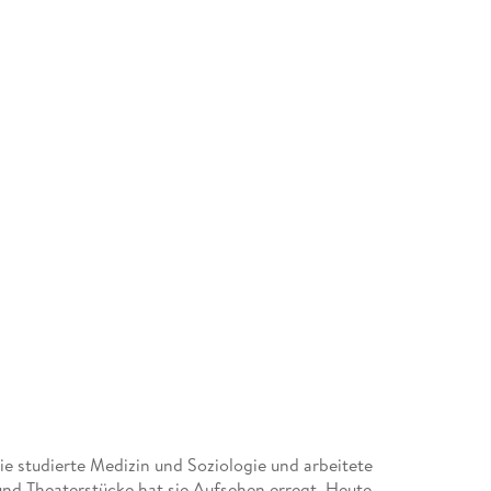
Sie studierte Medizin und Soziologie und arbeitete
 und Theaterstücke hat sie Aufsehen erregt. Heute