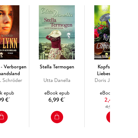
 - Verborgen
Stella Termogen
Kopfsalat und
mandsland
Liebeskummer
. Schröder
Utta Danella
Doris Jannausch
k epub
eBook epub
eBook epub
99 €
6,99 €
2,49 €
*
*
4
4,99 €