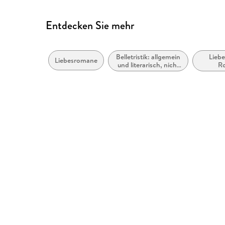
Entdecken Sie mehr
Belletristik: allgemein
Lieb
Liebesromane
und literarisch, nicht
R
nach Genre