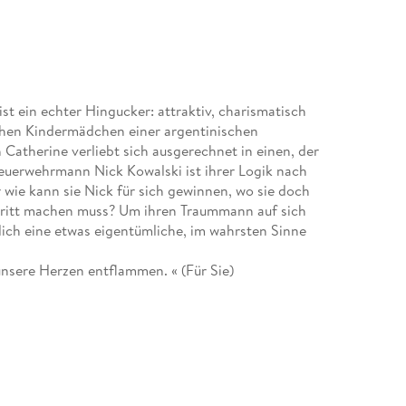
t ein echter Hingucker: attraktiv, charismatisch
schen Kindermädchen einer argentinischen
Catherine verliebt sich ausgerechnet in einen, der
Feuerwehrmann Nick Kowalski ist ihrer Logik nach
 wie kann sie Nick für sich gewinnen, wo sie doch
chritt machen muss? Um ihren Traummann auf sich
ich eine etwas eigentümliche, im wahrsten Sinne
nsere Herzen entflammen. « (Für Sie)