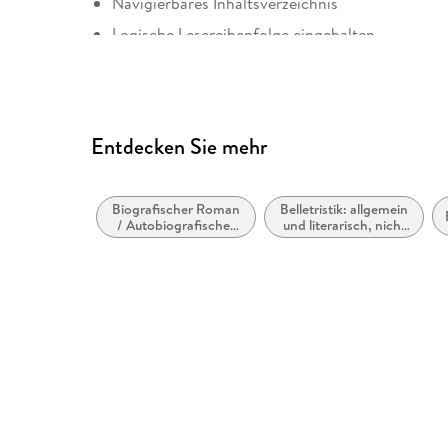
Navigierbares Inhaltsverzeichnis
Logische Lesereihenfolge eingehalten
Entdecken Sie mehr
Biografischer Roman
Belletristik: allgemein
/ Autobiografischer
und literarisch, nicht
Roman
nach Genre