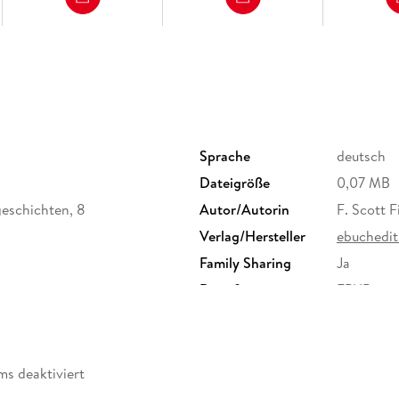
Sprache
deutsch
Dateigröße
0,07 MB
geschichten, 8
Autor/Autorin
F. Scott F
Verlag/Hersteller
ebuchedit
Family Sharing
Ja
Dateiformat
EPUB
ms deaktiviert