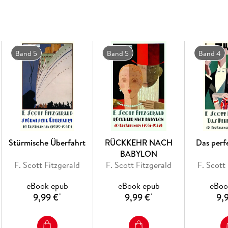
Tod im Alter von 44 Jahren führte. Neu übers
Reichel.
Band 5
Band 5
Band 4
Stürmische Überfahrt
RÜCKKEHR NACH
Das perf
BABYLON
F. Scott Fitzgerald
F. Scott Fitzgerald
F. Scott
eBook epub
eBook epub
eBoo
9,99 €
9,99 €
9,
*
*