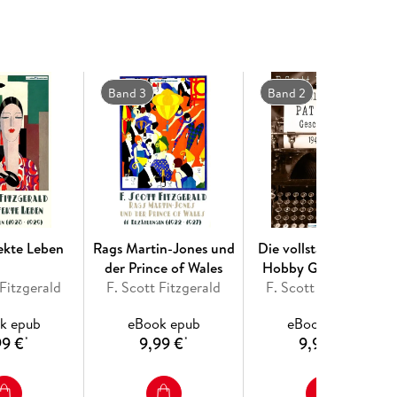
etzt aus dem Amerikanischen von Peter Eckhart
Band 3
Band 2
ekte Leben
Rags Martin-Jones und
Die vollständigen Pat
der Prince of Wales
Hobby Geschichten
 Fitzgerald
F. Scott Fitzgerald
F. Scott Fitzgerald
k epub
eBook epub
eBook epub
99 €
9,99 €
9,99 €
*
*
*