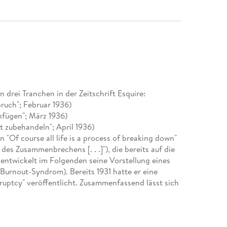
 drei Tranchen in der Zeitschrift Esquire:
ruch"; Februar 1936)
nfügen"; März 1936)
ht zubehandeln"; April 1936)
"Of course all life is a process of breaking down"
 des Zusammenbrechens [. . .]"), die bereits auf die
entwickelt im Folgenden seine Vorstellung eines
Burnout-Syndrom). Bereits 1931 hatte er eine
ruptcy" veröffentlicht. Zusammenfassend lässt sich
 einzelnes Ereignis war, sondern ein komplexes
nanziellen Schwierigkeiten und gesundheitlichen
m Werk widerspiegelte. Der Essay stellt das
ds dar, die schließlich zu seinem alkoholbedingten