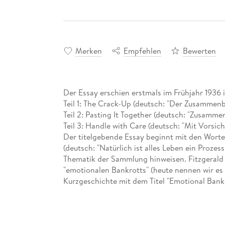
Merken
Empfehlen
Bewerten
Der Essay erschien erstmals im Frühjahr 1936 in
Teil 1: The Crack-Up (deutsch: "Der Zusammenb
Teil 2: Pasting It Together (deutsch: "Zusamme
Teil 3: Handle with Care (deutsch: "Mit Vorsic
Der titelgebende Essay beginnt mit den Worten 
(deutsch: "Natürlich ist alles Leben ein Prozess
Thematik der Sammlung hinweisen. Fitzgerald 
"emotionalen Bankrotts" (heute nennen wir es 
Kurzgeschichte mit dem Titel "Emotional Bank
sagen, dass Fitzgeralds "Zusammenbruch" kein
Zusammenspiel aus persönlichen Problemen, fi
Problemen, das sich in seinem Leben und seine
wichtigste Dokument der Lebenskrise Fitzgeral