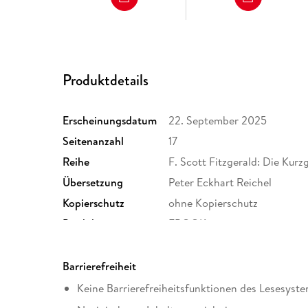
Produktdetails
Erscheinungsdatum
22. September 2025
Seitenanzahl
17
Reihe
F. Scott Fitzgerald: Die Kurz
Übersetzung
Peter Eckhart Reichel
Kopierschutz
ohne Kopierschutz
Produktart
EBOOK
ISBN
9783819453489
Barrierefreiheit
Keine Barrierefreiheitsfunktionen des Lesesyste