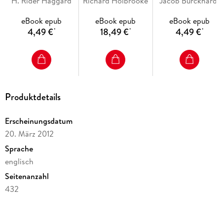
H. Rider Haggard
Richard Holbrooke
Jacob Burckhardt
Italy
eBook epub
eBook epub
eBook epub
4,49 €
18,49 €
4,49 €
*
*
*
Produktdetails
Erscheinungsdatum
20. März 2012
Sprache
englisch
Seitenanzahl
432
Dateigröße
3,40 MB