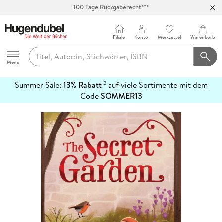
100 Tage Rückgaberecht***
Abholung in über 100 Filialen
Filiale
Konto
Merkzettel
Warenkorb
Hugendubel
Menu
Summer Sale:
13% Rabatt
auf viele Sortimente mit dem
12
mehr
Code
SOMMER13
erfahren