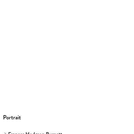
ISBN
9781442457508
Portrait