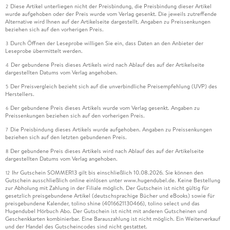
Diese Artikel unterliegen nicht der Preisbindung, die Preisbindung dieser Artikel
2
wurde aufgehoben oder der Preis wurde vom Verlag gesenkt. Die jeweils zutreffende
Alternative wird Ihnen auf der Artikelseite dargestellt. Angaben zu Preissenkungen
beziehen sich auf den vorherigen Preis.
Durch Öffnen der Leseprobe willigen Sie ein, dass Daten an den Anbieter der
3
Leseprobe übermittelt werden.
Der gebundene Preis dieses Artikels wird nach Ablauf des auf der Artikelseite
4
dargestellten Datums vom Verlag angehoben.
Der Preisvergleich bezieht sich auf die unverbindliche Preisempfehlung (UVP) des
5
Herstellers.
Der gebundene Preis dieses Artikels wurde vom Verlag gesenkt. Angaben zu
6
Preissenkungen beziehen sich auf den vorherigen Preis.
Die Preisbindung dieses Artikels wurde aufgehoben. Angaben zu Preissenkungen
7
beziehen sich auf den letzten gebundenen Preis.
Der gebundene Preis dieses Artikels wird nach Ablauf des auf der Artikelseite
8
dargestellten Datums vom Verlag angehoben.
Ihr Gutschein SOMMER13 gilt bis einschließlich 10.08.2026. Sie können den
12
Gutschein ausschließlich online einlösen unter www.hugendubel.de. Keine Bestellung
zur Abholung mit Zahlung in der Filiale möglich. Der Gutschein ist nicht gültig für
gesetzlich preisgebundene Artikel (deutschsprachige Bücher und eBooks) sowie für
preisgebundene Kalender, tolino shine (4016621130466), tolino select und das
Hugendubel Hörbuch Abo. Der Gutschein ist nicht mit anderen Gutscheinen und
Geschenkkarten kombinierbar. Eine Barauszahlung ist nicht möglich. Ein Weiterverkauf
und der Handel des Gutscheincodes sind nicht gestattet.