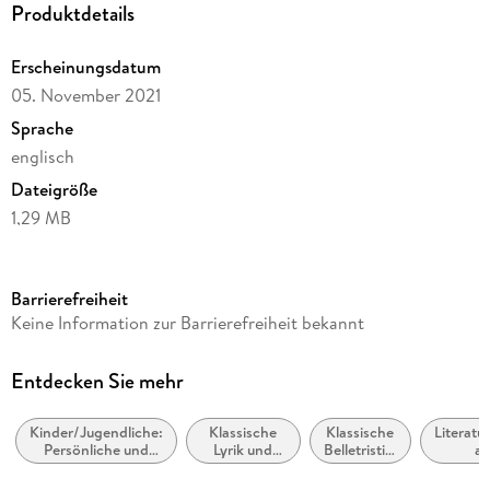
Produktdetails
Erscheinungsdatum
05. November 2021
Sprache
englisch
Dateigröße
1,29 MB
Reihe
Penguin Random House LLC (No Starch)
Barrierefreiheit
Autor/Autorin
Keine Information zur Barrierefreiheit bekannt
Frances Hodgson Burnett
Verlag/Hersteller
Entdecken Sie mehr
DIGITAL FIRE
Kinder/Jugendliche:
Klassische
Klassische
Literatu
Kopierschutz
Persönliche und
Lyrik und
Belletristik:
al
mit Adobe-DRM-Kopierschutz
soziale Themen:
Dichtung
allgemein
Adoption und
(vor dem 20.
und