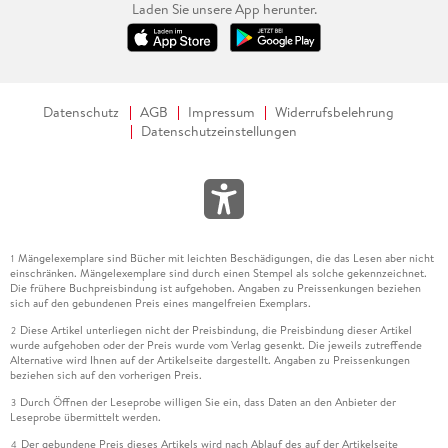
Laden Sie unsere App herunter.
Datenschutz
AGB
Impressum
Widerrufsbelehrung
Datenschutzeinstellungen
Mängelexemplare sind Bücher mit leichten Beschädigungen, die das Lesen aber nicht
1
einschränken. Mängelexemplare sind durch einen Stempel als solche gekennzeichnet.
Die frühere Buchpreisbindung ist aufgehoben. Angaben zu Preissenkungen beziehen
sich auf den gebundenen Preis eines mangelfreien Exemplars.
Diese Artikel unterliegen nicht der Preisbindung, die Preisbindung dieser Artikel
2
wurde aufgehoben oder der Preis wurde vom Verlag gesenkt. Die jeweils zutreffende
Alternative wird Ihnen auf der Artikelseite dargestellt. Angaben zu Preissenkungen
beziehen sich auf den vorherigen Preis.
Durch Öffnen der Leseprobe willigen Sie ein, dass Daten an den Anbieter der
3
Leseprobe übermittelt werden.
Der gebundene Preis dieses Artikels wird nach Ablauf des auf der Artikelseite
4