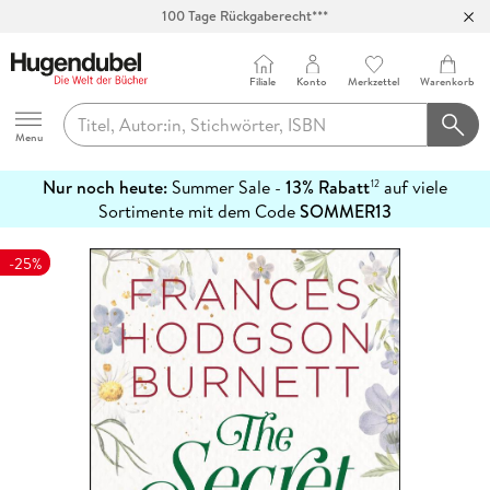
100 Tage Rückgaberecht***
Abholung in über 100 Filialen
Filiale
Konto
Merkzettel
Warenkorb
Hugendubel
Menu
Nur noch heute:
Summer Sale -
13% Rabatt
auf viele
12
mehr
Sortimente mit dem Code
SOMMER13
erfahren
-25%