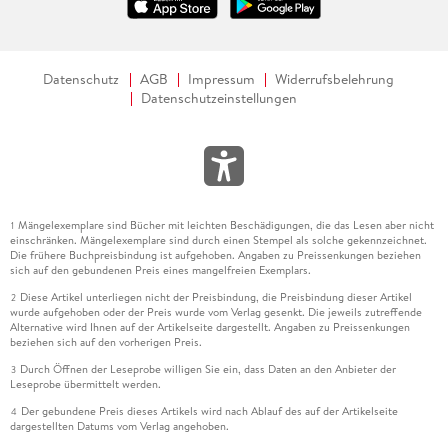
zwiebelchens-plauderecke. blogspot. de
Das Doppelpack aus spannendem Kriminalfall im Dresden
des 2. Weltkrieges und die dazugehörige Realdoku sorgt für
Datenschutz
AGB
Impressum
Widerrufsbelehrung
Herzklopfen, Gruselmomente und Schrecken und ist
Datenschutzeinstellungen
gleichzeitig Krimiunterhaltung vom Feinsten! Sabine
Kettschau, niliversum. wordpress. com
Ein fesselnder Roman aus den Zeiten des Zweiten Weltkriegs.
Buch-Magazin, Februar 2021
Mängelexemplare sind Bücher mit leichten Beschädigungen, die das Lesen aber nicht
1
einschränken. Mängelexemplare sind durch einen Stempel als solche gekennzeichnet.
Mit Frank Goldammers Kriminalinspektor Max Heller betritt
Die frühere Buchpreisbindung ist aufgehoben. Angaben zu Preissenkungen beziehen
ein neuer Held die Bühne des deutschen Kriminalromans.
sich auf den gebundenen Preis eines mangelfreien Exemplars.
Salve - Kloster Einsiedeln, Februar 2017
Diese Artikel unterliegen nicht der Preisbindung, die Preisbindung dieser Artikel
2
wurde aufgehoben oder der Preis wurde vom Verlag gesenkt. Die jeweils zutreffende
Alternative wird Ihnen auf der Artikelseite dargestellt. Angaben zu Preissenkungen
Die historischen Hintergründe sind gut recherchiert und
beziehen sich auf den vorherigen Preis.
bilden den perfekten Rahmen für die Geschichte, die an
Durch Öffnen der Leseprobe willigen Sie ein, dass Daten an den Anbieter der
3
Wendungen und Spannungsmomenten einiges zu bieten hat.
Leseprobe übermittelt werden.
Michael Ziemons, Buchprofile/Medienprofile, Jg. 62/2017,
Der gebundene Preis dieses Artikels wird nach Ablauf des auf der Artikelseite
4
Heft 2
dargestellten Datums vom Verlag angehoben.