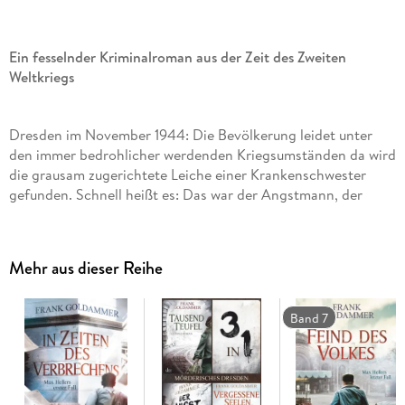
Ein fesselnder Kriminalroman aus der Zeit des Zweiten
Weltkriegs
Dresden im November 1944: Die Bevölkerung leidet unter
den immer bedrohlicher werdenden Kriegsumständen da wird
die grausam zugerichtete Leiche einer Krankenschwester
gefunden. Schnell heißt es: Das war der Angstmann, der
nachts durch die Stadt schleicht. Kriminalinspektor Max
Heller hat bei der fieberhaften Suche nach dem Täter mit
dem Kriegschaos zu kämpfen - aber auch mit seinem
Mehr aus dieser Reihe
linientreuen Vorgesetzten. Und die Hoffnung, der
Frauenmörder sei bei dem katastrophalen Bombenangriff im
Februar 1945 umgekommen, zerschlägt sich. .
Band 7