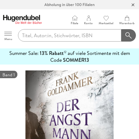
Abholung in über 100 Filialen
Filiale
Konto
Merkzettel
Warenkorb
Hugendubel
Menu
Summer Sale:
13% Rabatt
auf viele Sortimente mit dem
12
mehr
Code
SOMMER13
erfahren
Band 1