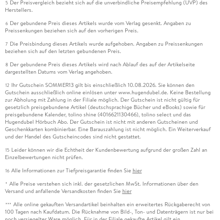
Der Preisvergleich bezieht sich auf die unverbindliche Preisempfehlung (UVP) des
5
Hautnah & Persönlich. Marion Hübinger, Buchpalast,
Herstellers.
Dezember 2016
Der gebundene Preis dieses Artikels wurde vom Verlag gesenkt. Angaben zu
6
Preissenkungen beziehen sich auf den vorherigen Preis.
Fesselnder Kriminaroman aus der Zeit des Zweiten Weltkriegs.
Die Preisbindung dieses Artikels wurde aufgehoben. Angaben zu Preissenkungen
7
Horst Bayer, Sortimenterbrief, November 2016
beziehen sich auf den letzten gebundenen Preis.
Der gebundene Preis dieses Artikels wird nach Ablauf des auf der Artikelseite
8
Ein atmosphärischer Krimi, aber nichts für schwache
dargestellten Datums vom Verlag angehoben.
Gemüter! Laviva, November 2016
Ihr Gutschein SOMMER13 gilt bis einschließlich 10.08.2026. Sie können den
12
Gutschein ausschließlich online einlösen unter www.hugendubel.de. Keine Bestellung
zur Abholung mit Zahlung in der Filiale möglich. Der Gutschein ist nicht gültig für
gesetzlich preisgebundene Artikel (deutschsprachige Bücher und eBooks) sowie für
preisgebundene Kalender, tolino shine (4016621130466), tolino select und das
Hugendubel Hörbuch Abo. Der Gutschein ist nicht mit anderen Gutscheinen und
Geschenkkarten kombinierbar. Eine Barauszahlung ist nicht möglich. Ein Weiterverkauf
und der Handel des Gutscheincodes sind nicht gestattet.
Leider können wir die Echtheit der Kundenbewertung aufgrund der großen Zahl an
15
Einzelbewertungen nicht prüfen.
Alle Informationen zur Tiefpreisgarantie finden Sie
hier
16
Alle Preise verstehen sich inkl. der gesetzlichen MwSt. Informationen über den
*
Versand und anfallende Versandkosten finden Sie
hier
Alle online gekauften Versandartikel beinhalten ein erweitertes Rückgaberecht von
***
100 Tagen nach Kaufdatum. Die Rücknahme von Bild-, Ton- und Datenträgern ist nur bei
noch versiegelter Ware möglich. Für in der Filiale gekaufte Artikel gilt ein