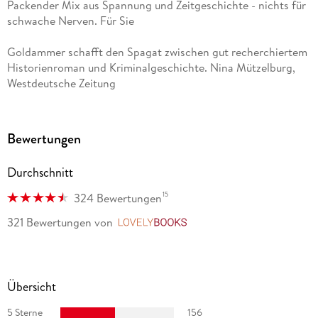
Packender Mix aus Spannung und Zeitgeschichte - nichts für
schwache Nerven. Für Sie
Goldammer schafft den Spagat zwischen gut recherchiertem
Historienroman und Kriminalgeschichte. Nina Mützelburg,
Westdeutsche Zeitung
Brutal und hintergründig, spannend und sehr persönlich - für
abgebrühte, aber auch anspruchsvolle Thrillerfans. Wiener
Bewertungen
Zeitung
Durchschnitt
Das Schreiben ist seine große Leidenschaft, die er als
Ausgleich braucht. Wenn so etwas Gutes wie Der Angstmann
15
324 Bewertungen
dabei herauskommt, dann gerne mehr davon. Oliver Steuck,
321 Bewertungen
von
LovelyBooks
WDR 2
Für mich ist der Autor eine Entdeckung unter den deutschen
Krimischriftstellern. Jessica Mersch, bichergeck. website
Übersicht
Goldammer verbindet die Krimihandlung so mit dem
5 Sterne
156
beklemmenden historischen Hintergrund, das beides