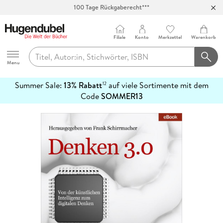
100 Tage Rückgaberecht***
Abholung in über 100 Filialen
Filiale
Konto
Merkzettel
Warenkorb
Hugendubel
Menu
Summer Sale:
13% Rabatt
auf viele Sortimente mit dem
12
mehr
Code
SOMMER13
erfahren