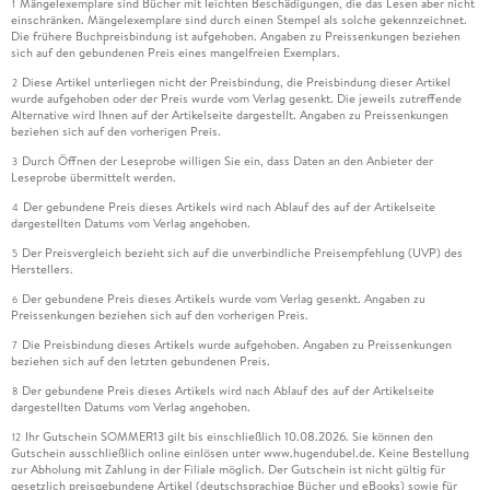
Mängelexemplare sind Bücher mit leichten Beschädigungen, die das Lesen aber nicht
1
einschränken. Mängelexemplare sind durch einen Stempel als solche gekennzeichnet.
Die frühere Buchpreisbindung ist aufgehoben. Angaben zu Preissenkungen beziehen
sich auf den gebundenen Preis eines mangelfreien Exemplars.
Diese Artikel unterliegen nicht der Preisbindung, die Preisbindung dieser Artikel
2
wurde aufgehoben oder der Preis wurde vom Verlag gesenkt. Die jeweils zutreffende
Alternative wird Ihnen auf der Artikelseite dargestellt. Angaben zu Preissenkungen
beziehen sich auf den vorherigen Preis.
Durch Öffnen der Leseprobe willigen Sie ein, dass Daten an den Anbieter der
3
Leseprobe übermittelt werden.
Der gebundene Preis dieses Artikels wird nach Ablauf des auf der Artikelseite
4
dargestellten Datums vom Verlag angehoben.
Der Preisvergleich bezieht sich auf die unverbindliche Preisempfehlung (UVP) des
5
Herstellers.
Der gebundene Preis dieses Artikels wurde vom Verlag gesenkt. Angaben zu
6
Preissenkungen beziehen sich auf den vorherigen Preis.
Die Preisbindung dieses Artikels wurde aufgehoben. Angaben zu Preissenkungen
7
beziehen sich auf den letzten gebundenen Preis.
Der gebundene Preis dieses Artikels wird nach Ablauf des auf der Artikelseite
8
dargestellten Datums vom Verlag angehoben.
Ihr Gutschein SOMMER13 gilt bis einschließlich 10.08.2026. Sie können den
12
Gutschein ausschließlich online einlösen unter www.hugendubel.de. Keine Bestellung
zur Abholung mit Zahlung in der Filiale möglich. Der Gutschein ist nicht gültig für
gesetzlich preisgebundene Artikel (deutschsprachige Bücher und eBooks) sowie für