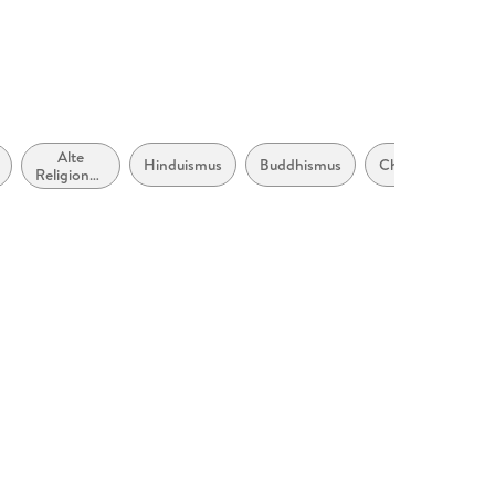
Alte
Hinduismus
Buddhismus
Christentum
Religionen
und
Mythen