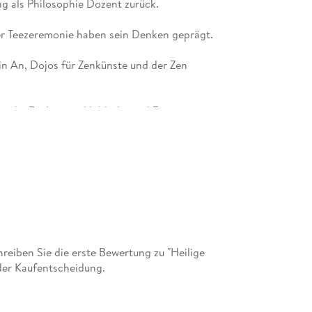
ng als Philosophie Dozent zurück.
er Teezeremonie haben sein Denken geprägt.
in An, Dojos für Zenkünste und der Zen
er die Zenkünste, Hölderlin und Zenmeister
endland und dem fernen Osten geprägt sind.
dländischen Denken und dem Denken und der
Denkens im Daoismus.
eiben Sie die erste Bewertung zu "Heilige
der Kaufentscheidung.