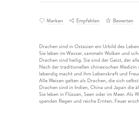
Merken
Empfehlen
Bewerten
Drachen sind in Ostasien ein Urbild des Leben
Sie leben im Wasser, sammeln Wolken und sch
Drachen sind heilig. Sie sind der Geist, der al
Nach der traditionellen chinesischen Medizin
lebendig macht und ihm Lebenskraft und Freu
Alle Weisen gelten als Drachen, die sich selbst
Drachen sind in Indien, China und Japan die ä
Sie leben in Flüssen, Seen oder im Meer. Als
spenden Regen und reiche Ernten. Feuer ersche
die Wolken versammeln. Drachen hüten die Perl
Kraft und Gelehrsamkeit. Sie schenken Glück 
chinesischen Tierkreiszeichen das Mächtigste
intelligent, glücklich und erfolgreich. Alle 12 
des Wasser-Drachens, das sich alle 60 Jahre w