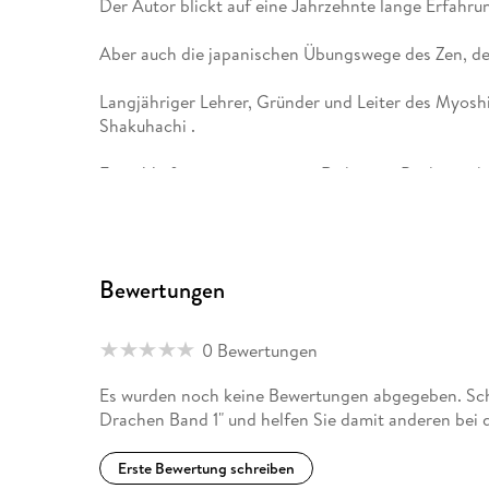
Der Autor blickt auf eine Jahrzehnte lange Erfahru
Aber auch die japanischen Übungswege des Zen, d
Langjähriger Lehrer, Gründer und Leiter des Myosh
Shakuhachi .
Er ist Verfasser einer ganzen Reihe von Büchern üb
Dogen, die immer aus dem Dialog zwischen dem Ab
Sein Bemühen gilt dem Dialog zwischen dem aben
Praxis des japanischen Zen und des chinesischen 
Bewertungen
0 Bewertungen
Es wurden noch keine Bewertungen abgegeben. Schr
Drachen Band 1" und helfen Sie damit anderen bei 
Erste Bewertung schreiben