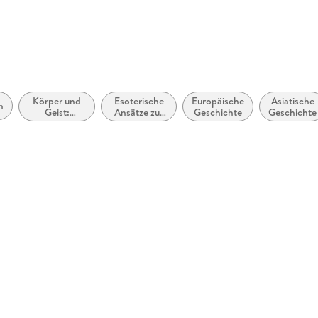
Körper und
Esoterische
Europäische
Asiatische
m
Geist:
Ansätze zur
Geschichte
Geschichte
Meditation
Gestaltung
und
von
Visualisierung
Wohnräumen