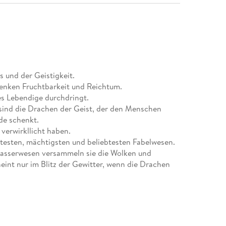
s und der Geistigkeit.
enken Fruchtbarkeit und Reichtum.
les Lebendige durchdringt.
 sind die Drachen der Geist, der den Menschen
de schenkt.
 verwirkllicht haben.
ltesten, mächtigsten und beliebtesten Fabelwesen.
 Wasserwesen versammeln sie die Wolken und
int nur im Blitz der Gewitter, wenn die Drachen
e der Weisheit. Sie repräsentieren Stärke, geistige
und Wohlergehen. Der Drache ist unter den
. Im Zeichen des Drachen Geborene gelten als
Jahre ist ein Drachenjahr. Das Jahr 2012 ist das Jahr
iederholt. Der chinesische Kaiser verstand sich