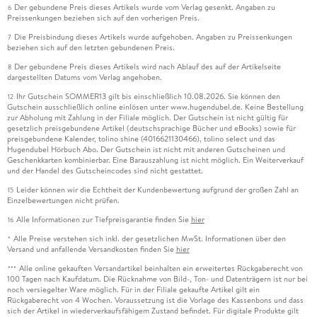
Der gebundene Preis dieses Artikels wurde vom Verlag gesenkt. Angaben zu
6
Preissenkungen beziehen sich auf den vorherigen Preis.
Die Preisbindung dieses Artikels wurde aufgehoben. Angaben zu Preissenkungen
7
beziehen sich auf den letzten gebundenen Preis.
Der gebundene Preis dieses Artikels wird nach Ablauf des auf der Artikelseite
8
dargestellten Datums vom Verlag angehoben.
Ihr Gutschein SOMMER13 gilt bis einschließlich 10.08.2026. Sie können den
12
Gutschein ausschließlich online einlösen unter www.hugendubel.de. Keine Bestellung
zur Abholung mit Zahlung in der Filiale möglich. Der Gutschein ist nicht gültig für
gesetzlich preisgebundene Artikel (deutschsprachige Bücher und eBooks) sowie für
preisgebundene Kalender, tolino shine (4016621130466), tolino select und das
Hugendubel Hörbuch Abo. Der Gutschein ist nicht mit anderen Gutscheinen und
Geschenkkarten kombinierbar. Eine Barauszahlung ist nicht möglich. Ein Weiterverkauf
und der Handel des Gutscheincodes sind nicht gestattet.
Leider können wir die Echtheit der Kundenbewertung aufgrund der großen Zahl an
15
Einzelbewertungen nicht prüfen.
Alle Informationen zur Tiefpreisgarantie finden Sie
hier
16
Alle Preise verstehen sich inkl. der gesetzlichen MwSt. Informationen über den
*
Versand und anfallende Versandkosten finden Sie
hier
Alle online gekauften Versandartikel beinhalten ein erweitertes Rückgaberecht von
***
100 Tagen nach Kaufdatum. Die Rücknahme von Bild-, Ton- und Datenträgern ist nur bei
noch versiegelter Ware möglich. Für in der Filiale gekaufte Artikel gilt ein
Rückgaberecht von 4 Wochen. Voraussetzung ist die Vorlage des Kassenbons und dass
sich der Artikel in wiederverkaufsfähigem Zustand befindet. Für digitale Produkte gilt