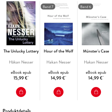
Mitter is murdered in his bed, Van Veeteren regrets not
following his gut and launches an investigation into the two
Band 7
Band 6
murders. As the chief inspector delves deeper, the twisted
root of these violent murders will shock even him.
The Unlucky Lottery
Hour of the Wolf
Münster's Case
Håkan Nesser
Hakan Nesser
Hakan Nesser
eBook epub
eBook epub
eBook epub
15,99 €
14,99 €
14,99 €
*
*
*
Produktdetails