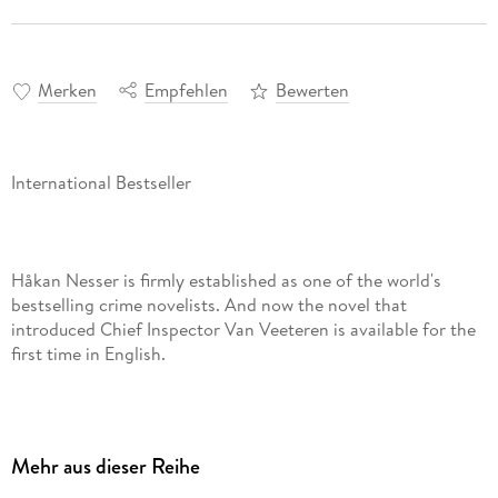
Merken
Empfehlen
Bewerten
Håkan Nesser is firmly established as one of the world's
bestselling crime novelists. And now the novel that
introduced Chief Inspector Van Veeteren is available for the
first time in English.
The swift conviction left Van Veeteren uneasy: Janek Mitter
woke one morning with a brutal hangover and his wife dead
in the bathtub. With only the flimsiest defense, he is found
Mehr aus dieser Reihe
guilty and imprisoned in a mental institution. But when