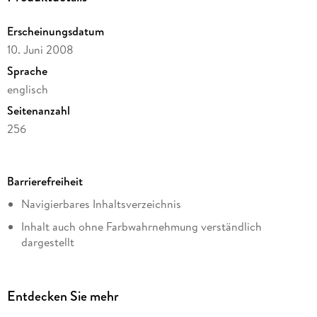
Erscheinungsdatum
10. Juni 2008
Sprache
englisch
Seitenanzahl
256
Dateigröße
0,60 MB
Barrierefreiheit
Reihe
Navigierbares Inhaltsverzeichnis
Die Van-Veeteren-Krimis, 1
Inhalt auch ohne Farbwahrnehmung verständlich
Autor/Autorin
dargestellt
Hakan Nesser
Alle Texte können angepasst werden
Verlag/Hersteller
Knopf Doubleday Publishing Group
Entdecken Sie mehr
Kopierschutz