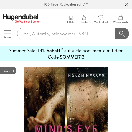
100 Tage Rückgaberecht***
Abholung in über 100 Filialen
Filiale
Konto
Merkzettel
Warenkorb
Hugendubel
Menu
Summer Sale:
13% Rabatt
auf viele Sortimente mit dem
12
mehr
Code
SOMMER13
erfahren
Band 1