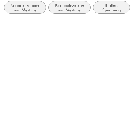
mit Adobe-DRM-Kopierschutz
Kriminalromane
Kriminalromane
Thriller /
und Mystery
und Mystery:
Spannung
Family Sharing
Polizeiarbeit &
Forensik
Ja
Produktart
EBOOK
Dateiformat
EPUB
ISBN
9780307377586