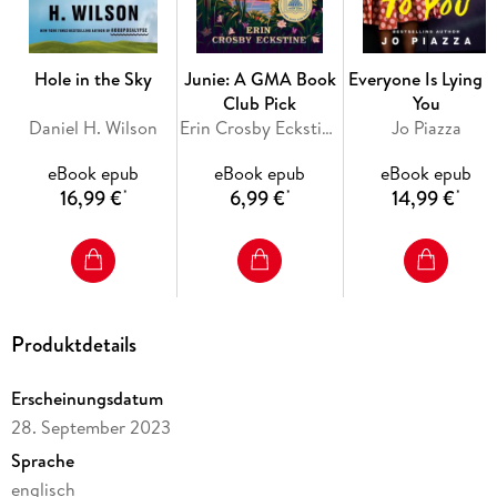
Hole in the Sky
Junie: A GMA Book
Everyone Is Lying t
Club Pick
You
Daniel H. Wilson
Erin Crosby Eckstine
Jo Piazza
eBook epub
eBook epub
eBook epub
16,99 €
6,99 €
14,99 €
*
*
*
Produktdetails
Erscheinungsdatum
28. September 2023
Sprache
englisch