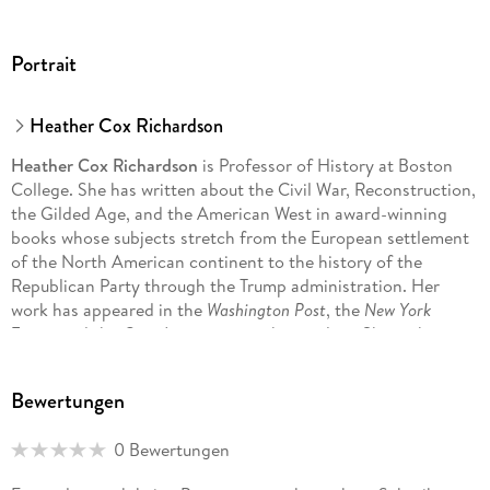
Portrait
Heather Cox Richardson
Heather Cox Richardson
is Professor of History at Boston
College. She has written about the Civil War, Reconstruction,
the Gilded Age, and the American West in award-winning
books whose subjects stretch from the European settlement
of the North American continent to the history of the
Republican Party through the Trump administration. Her
work has appeared in the
Washington Post
, the
New York
Times
, and the
Guardian
, among other outlets. She is the
cohost of the Vox podcast,
Now & Then
.
Bewertungen
0 Bewertungen