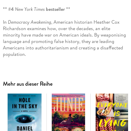
** #4
New York Times
bestseller **
In
Democracy Awakening
, American historian Heather Cox
Richardson examines how, over the decades, an elite
minority have made war on American ideals. By weaponising
language and promoting false history, they are leading
Americans into authoritarianism and creating a disaffected
population.
Many books tell us what has happened over the last five
years. In
Democracy Awakening
, Richardson wrangles
America's meandering and confusing news feed into a
Mehr aus dieser Reihe
coherent story to explain how America got to this perilous
point, what we should pay attention to, and what the future
of democracy holds.