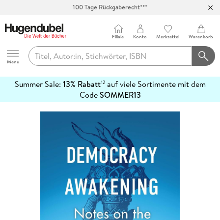
100 Tage Rückgaberecht***
Abholung in über 100 Filialen
Filiale
Konto
Merkzettel
Warenkorb
Hugendubel
Menu
Summer Sale:
13% Rabatt
auf viele Sortimente mit dem
12
mehr
Code
SOMMER13
erfahren