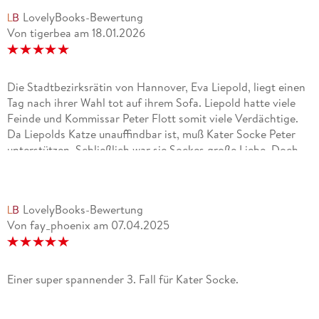
LovelyBooks-Bewertung
Von tigerbea
am
18.01.2026
Die Stadtbezirksrätin von Hannover, Eva Liepold, liegt einen
Tag nach ihrer Wahl tot auf ihrem Sofa. Liepold hatte viele
Feinde und Kommissar Peter Flott somit viele Verdächtige.
Da Liepolds Katze unauffindbar ist, muß Kater Socke Peter
unterstützen. Schließlich war sie Sockes große Liebe. Doch
da verschwindet auch Socke spurlos!"Katertrunk" ist der
dritte Fall für Socke und seine Freunde. Und auch hier war ich
wieder sofort mitten im Geschehen und fühlte mich rundum
LovelyBooks-Bewertung
wohl. Schließlich trifft man hier auf alte Bekannte, die schon
Von fay_phoenix
am
07.04.2025
zu Freunden geworden sind. Diesmal hat Peter Flott auch
private Probleme, so daß man richtig mit ihm leidet. Aber
hauptsächlich geht es um Socke und seine Freunde, die auch
hier wieder ihre Schnäuzchen tief in einen Kriminalfall
Einer super spannender 3. Fall für Kater Socke.
stecken. Zusammen sind sie einfach unschlagbar, ihre
Dialoge lassen das Herz höher schlagen und zaubern ein