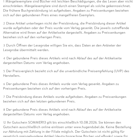
Mängelexemplare sind Bücher mit leichten Beschädigungen, die das Lesen aber nicht
1
einschränken. Mängelexemplare sind durch einen Stempel als solche gekennzeichnet.
Die frühere Buchpreisbindung ist aufgehoben. Angaben zu Preissenkungen beziehen
sich auf den gebundenen Preis eines mangelfreien Exemplars.
Diese Artikel unterliegen nicht der Preisbindung, die Preisbindung dieser Artikel
2
wurde aufgehoben oder der Preis wurde vom Verlag gesenkt. Die jeweils zutreffende
Alternative wird Ihnen auf der Artikelseite dargestellt. Angaben zu Preissenkungen
beziehen sich auf den vorherigen Preis.
Durch Öffnen der Leseprobe willigen Sie ein, dass Daten an den Anbieter der
3
Leseprobe übermittelt werden.
Der gebundene Preis dieses Artikels wird nach Ablauf des auf der Artikelseite
4
dargestellten Datums vom Verlag angehoben.
Der Preisvergleich bezieht sich auf die unverbindliche Preisempfehlung (UVP) des
5
Herstellers.
Der gebundene Preis dieses Artikels wurde vom Verlag gesenkt. Angaben zu
6
Preissenkungen beziehen sich auf den vorherigen Preis.
Die Preisbindung dieses Artikels wurde aufgehoben. Angaben zu Preissenkungen
7
beziehen sich auf den letzten gebundenen Preis.
Der gebundene Preis dieses Artikels wird nach Ablauf des auf der Artikelseite
8
dargestellten Datums vom Verlag angehoben.
Ihr Gutschein SOMMER13 gilt bis einschließlich 10.08.2026. Sie können den
12
Gutschein ausschließlich online einlösen unter www.hugendubel.de. Keine Bestellung
zur Abholung mit Zahlung in der Filiale möglich. Der Gutschein ist nicht gültig für
gesetzlich preisgebundene Artikel (deutschsprachige Bücher und eBooks) sowie für