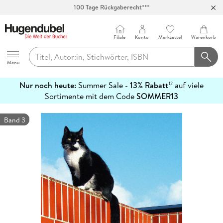
Abholung in über 100 Filialen
Filiale
Konto
Merkzettel
Warenkorb
Hugendubel
Menu
Nur noch heute:
Summer Sale -
13% Rabatt
auf viele
12
mehr
Sortimente mit dem Code
SOMMER13
erfahren
Band 3